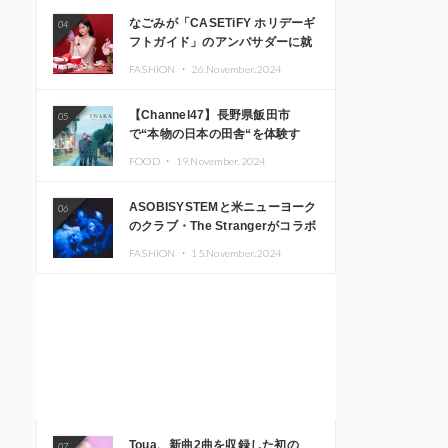
なごみが「CASETiFY ホリデーギ
04
フトガイド」のアンバサダーに就
任
FASHION ・
26.November.2024
【Channel47】長野県飯田市
05
で“本物の日本の田舎“を体験す
る、インバウンド向け旅行商品の
FOOD ・
19.November.2024
販売を開始
ASOBISYSTEMと米ニューヨーク
06
のクラブ・The Strangerがコラボ
レーション！ 「KAWAII
FASHION ・
15.November.2024
MONSTER CAFE」と
「SUSHIDELIC」のアイコンガー
ルたちがニューヨークで夢のステ
ージを披露
Toua、新曲2曲を収録した初の
07