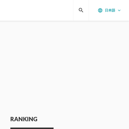
search
language
keyboard_arrow_down
日本語
RANKING