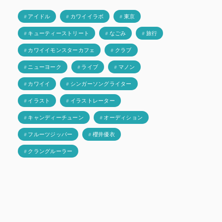
# アイドル
# カワイイラボ
# 東京
# キューティーストリート
# なごみ
# 旅行
# カワイイモンスターカフェ
# クラブ
# ニューヨーク
# ライブ
# マノン
# カワイイ
# シンガーソングライター
# イラスト
# イラストレーター
# キャンディーチューン
# オーディション
# フルーツジッパー
# 櫻井優衣
# クラングルーラー