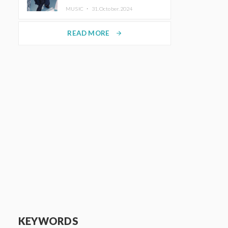
ホットコーヒー」をリリース
MUSIC ・
31.October.2024
READ MORE
arrow_forward
KEYWORDS