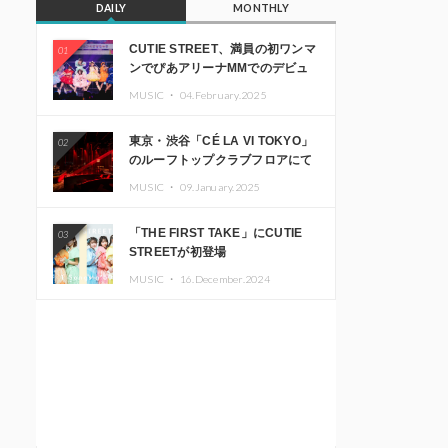
DAILY
MONTHLY
CUTIE STREET、満員の初ワンマ
01
ンでぴあアリーナMMでのデビュ
ー1周年ライブ開催を発表
MUSIC ・
04.February.2025
東京・渋谷「CÉ LA VI TOKYO」
02
のルーフトップクラブフロアにて
音楽イベント「Sky‘s The Limit」
MUSIC ・
09.January.2025
開催決定!! GREEN ASSASSIN
DOLLAR、JOMMY、
「THE FIRST TAKE」にCUTIE
03
Kza（FORCE OF NATURE）ら日
STREETが初登場
本を代表するDJ・クリエイターが
出演
MUSIC ・
16.December.2024