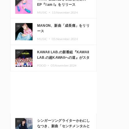
EP『I am I』をリリース
MUSIC ・
13.November.2024
MANON、新曲「成長痛」をリリ
08
ース
MUSIC ・
05.November.2024
KAWAII LAB.の新番組『KAWAII
09
LAB.の超KAWAIIへの道』がスタ
ート。KAWAII LAB.3周年記念公
FOOD ・
05.November.2024
演も開催決定
シンガーソングライターかわにし
10
なつき、新曲「センチメンタルと