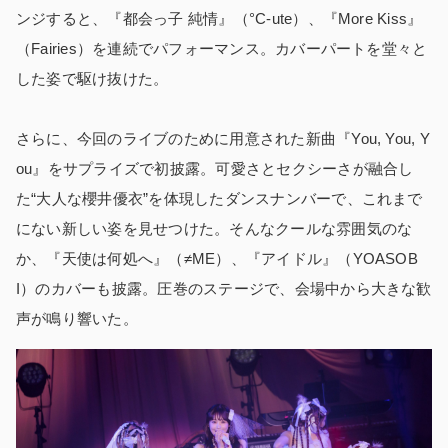
ンジすると、『都会っ子 純情』（°C-ute）、『More Kiss』
（Fairies）を連続でパフォーマンス。カバーパートを堂々と
した姿で駆け抜けた。
さらに、今回のライブのために用意された新曲『You, You, Y
ou』をサプライズで初披露。可愛さとセクシーさが融合し
た“大人な櫻井優衣”を体現したダンスナンバーで、これまで
にない新しい姿を見せつけた。そんなクールな雰囲気のな
か、『天使は何処へ』（≠ME）、『アイドル』（YOASOB
I）のカバーも披露。圧巻のステージで、会場中から大きな歓
声が鳴り響いた。