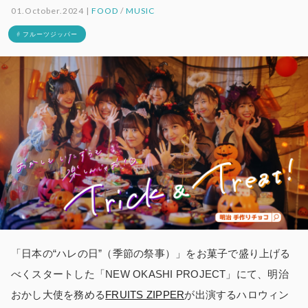
01.October.2024 |
FOOD
/
MUSIC
# フルーツジッパー
「日本の“ハレの日”（季節の祭事）」をお菓子で盛り上げる
べくスタートした「NEW OKASHI PROJECT」にて、明治
おかし大使を務める
FRUITS ZIPPER
が出演するハロウィン