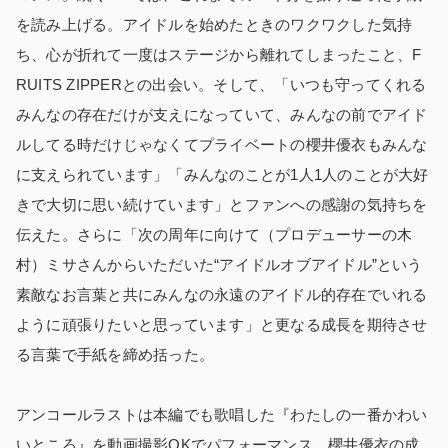
を読み上げる。アイドルを始めたときのワクワクした気持
ち、心が折れて一度はステージから離れてしまったこと、F
RUITS ZIPPERとの出会い。そして、「いつも守ってくれる
みんなの存在だけが支えになっていて、みんなの前でアイド
ルしてる時だけじゃなくてプライベートの櫻井優衣もみんな
に支えられています」「みんなのことが1人1人のことが大好
きで大切に思い続けています」とファンへの感謝の気持ちを
伝えた。さらに「次の周年に向けて（プロデューサーの木
村）ミサさんからいただいた“アイドルオブアイドル”という
素敵なお言葉と共にみんなの永遠のアイドル的存在でいれる
ように頑張りたいと思っています」と更なる成長を期待させ
る言葉で手紙を締め括った。
アンコールラストは本編でも歌唱した『わたしの一番かわい
いところ』を動画撮影OKでパフォーマンス。櫻井優衣の成