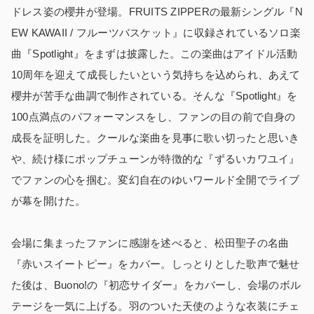
ドレス姿の櫻井が登場。FRUITS ZIPPERの最新シングル『N
EW KAWAII / フルーツバスケット』に収録されているソロ楽
曲『Spotlight』をまずは披露した。この楽曲はアイドル活動
10周年を迎えて成長したいという気持ちを込められ、あえて
櫻井が苦手な曲調で制作されている。そんな『Spotlight』を
100点満点のパフォーマンスをし、ファンの目の前で自身の
成長を証明した。クールな楽曲を見事に歌い切ったと思いき
や、続け様にポップチューンが特徴的な『ずるいカワユイ』
でファンの心を掴む。変幻自在のゆいワールド全開でライブ
が幕を開けた。
会場に集まったファンに感謝を述べると、松田聖子の名曲
『赤いスイートピー』をカバー。しっとりとした歌声で魅せ
た後は、Buono!の『初恋サイダー』をカバーし、会場のボル
テージを一気に上げる。羽のついた天使のような衣装にチェ