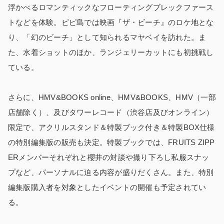
浮かべるロマンティックなフローティングブレックファース
トなどを体験。ピピ島では映画『ザ・ビーチ』のロケ地とな
り、「幻のビーチ」として知られるマヤベイを訪れた。ま
た、水着ショットのほか、ランジェリーカットにも初挑戦し
ている。
さらに、HMV&BOOKS online、HMV&BOOKS、HMV（一部
店舗除く）、及びタワーレコード（渋谷店及びオンライン）
限定で、アクリルスタンド＆特製ブック付き＆特製BOX仕様
の特別編集版の販売も決定。特製ブックでは、FRUITS ZIPP
ERメンバーそれぞれと櫻井の対談や撮り下ろし私服スナッ
プなど、パーソナルに迫る内容が盛りだくさん。また、特別
編集版購入者を対象としたイベントの開催も予定されてい
る。