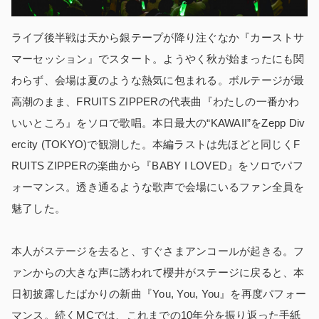
ライブ後半戦は天から銀テープが降り注ぐなか『カーストサ
マーセッション』でスタート。ようやく秋が始まったにも関
わらず、会場は夏のような熱気に包まれる。ボルテージが最
高潮のまま、FRUITS ZIPPERの代表曲『わたしの一番かわ
いいところ』をソロで歌唱。本日最大の“KAWAII”をZepp Div
ercity (TOKYO)で観測した。本編ラストは先ほどと同じくF
RUITS ZIPPERの楽曲から『BABY I LOVED』をソロでパフ
ォーマンス。透き通るような歌声で会場にいるファン全員を
魅了した。
本人がステージを去ると、すぐさまアンコールが起きる。フ
ァンからの大きな声に誘われて櫻井がステージに戻ると、本
日初披露したばかりの新曲『You, You, You』を再度パフォー
マンス。続くMCでは、これまでの10年分を振り返った手紙