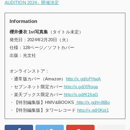
AUDITION 2024』開催決定
Information
櫻井優衣 1st写真集
（タイトル未定）
発売日：2024年2月20日（火）
仕様：128ページ／ソフトカバー
出版：光文社
オンラインストア：
・通常版カバー（Amazon）
http://x.gd/oFHwA
・セブンネット限定カバー
http://x.gd/XRqga
・楽天ブックス限定カバー
http://x.gd/K16aG
・【特別編集版】HMV&BOOKS
http://x.gd/m8tBo
・【特別編集版】タワーレコード
http://x.gd/0Kpi1