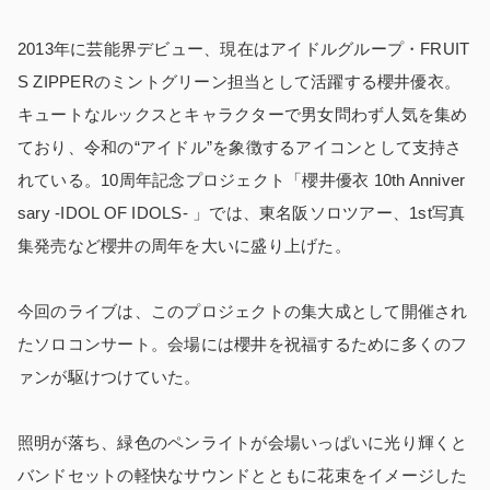
2013年に芸能界デビュー、現在はアイドルグループ・FRUIT
S ZIPPERのミントグリーン担当として活躍する櫻井優衣。
キュートなルックスとキャラクターで男女問わず人気を集め
ており、令和の“アイドル”を象徴するアイコンとして支持さ
れている。10周年記念プロジェクト「櫻井優衣 10th Anniver
sary -IDOL OF IDOLS- 」では、東名阪ソロツアー、1st写真
集発売など櫻井の周年を大いに盛り上げた。
今回のライブは、このプロジェクトの集大成として開催され
たソロコンサート。会場には櫻井を祝福するために多くのフ
ァンが駆けつけていた。
照明が落ち、緑色のペンライトが会場いっぱいに光り輝くと
バンドセットの軽快なサウンドとともに花束をイメージした