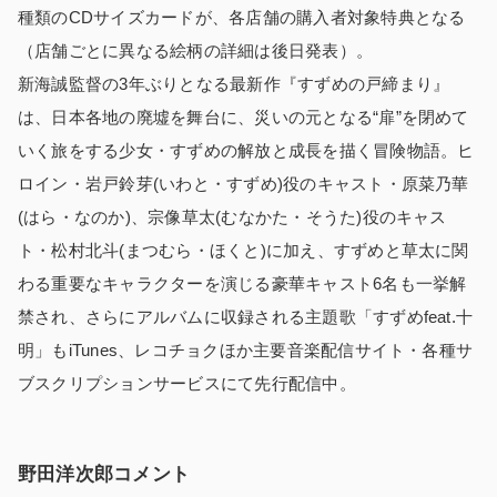
種類のCDサイズカードが、各店舗の購入者対象特典となる
（店舗ごとに異なる絵柄の詳細は後日発表）。
新海誠監督の3年ぶりとなる最新作『すずめの戸締まり』
は、日本各地の廃墟を舞台に、災いの元となる“扉”を閉めて
いく旅をする少女・すずめの解放と成長を描く冒険物語。ヒ
ロイン・岩戸鈴芽(いわと・すずめ)役のキャスト・原菜乃華
(はら・なのか)、宗像草太(むなかた・そうた)役のキャス
ト・松村北斗(まつむら・ほくと)に加え、すずめと草太に関
わる重要なキャラクターを演じる豪華キャスト6名も一挙解
禁され、さらにアルバムに収録される主題歌「すずめfeat.十
明」もiTunes、レコチョクほか主要音楽配信サイト・各種サ
ブスクリプションサービスにて先行配信中。
野田洋次郎コメント