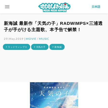
menu
日本語
新海誠 最新作「天気の子」RADWIMPS×三浦透
子が手がける主題歌、本予告で解禁！
29.May.2019 |
MOVIE
/
MUSIC
# ラッドウィンプス
# 天気の子
# 新海誠