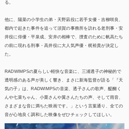
る。
他に、陽菜の小学生の弟・天野凪役に若手女優・吉柳咲良、
都内で起きた事件を追って須賀の事務所を訪れる老刑事・安
井役に俳優・平泉成、安井の相棒で、捜査のために帆高たち
の前に現れる刑事・高井役に大人気声優・梶裕貴が決定し
た。
RADWIMPSの夏らしい軽快な音楽に、三浦透子の神秘的で
透明感のある声が美しく響き、まさに新海監督が語る「『天
気の子』は、RADWIMPSの音楽、透子さんの歌声、醍醐く
んや七菜ちゃん、小栗さんや翼さんたちの声、そして雨音、
さまざまな音に満ちた映画です。」という言葉通り、全ての
音が心地良く調和した映像をぜひチェックしてほしい。