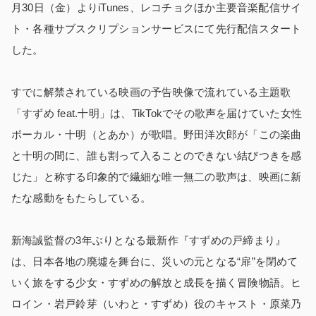
月30日（金）よりiTunes、レコチョクほか主要音楽配信サイ
ト・各種サブスクリプションサービスにて先行配信スタート
した。
すでに解禁されている映画の予告映像で流れている主題歌
「すずめ feat.十明」は、TikTokでその歌声を届けていた女性
ボーカル・十明（とあか）が歌唱。野田洋次郎が「この楽曲
と十明の間に、誰も割って入ることのできない結びつきを感
じた」と称する印象的で繊細な唯一無二の歌声は、映画に新
たな感動をもたらしている。
新海誠監督の3年ぶりとなる最新作『すずめの戸締まり』
は、日本各地の廃墟を舞台に、災いの元となる“扉”を閉めて
いく旅をする少女・すずめの解放と成長を描く冒険物語。ヒ
ロイン・岩戸鈴芽（いわと・すずめ）役のキャスト・原菜乃