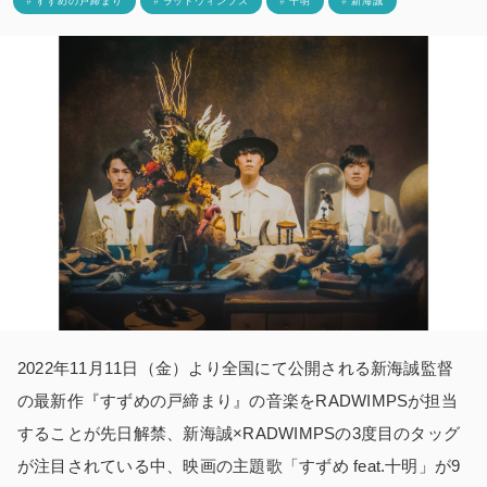
# すずめの戸締まり
# ラッドウィンプス
# 十明
# 新海誠
2022年11月11日（金）より全国にて公開される新海誠監督
の最新作『すずめの戸締まり』の音楽をRADWIMPSが担当
することが先日解禁、新海誠×RADWIMPSの3度目のタッグ
が注目されている中、映画の主題歌「すずめ feat.十明」が9