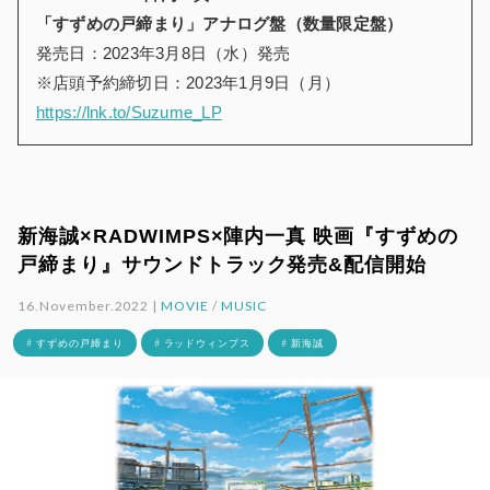
「すずめの戸締まり」アナログ盤（数量限定盤）
発売日：2023年3月8日（水）発売
※店頭予約締切日：2023年1月9日（月）
https://lnk.to/Suzume_LP
新海誠×RADWIMPS×陣内一真 映画『すずめの
戸締まり』サウンドトラック発売&配信開始
16.November.2022 |
MOVIE
/
MUSIC
# すずめの戸締まり
# ラッドウィンプス
# 新海誠