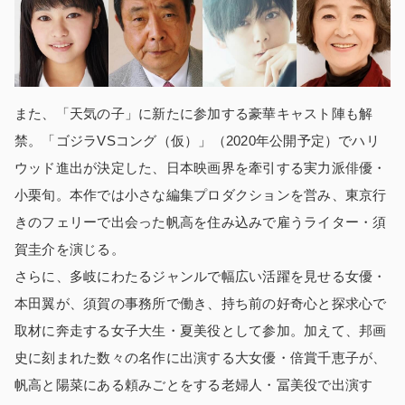
また、「天気の子」に新たに参加する豪華キャスト陣も解
禁。「ゴジラVSコング（仮）」（2020年公開予定）でハリ
ウッド進出が決定した、日本映画界を牽引する実力派俳優・
小栗旬。本作では小さな編集プロダクションを営み、東京行
きのフェリーで出会った帆高を住み込みで雇うライター・須
賀圭介を演じる。
さらに、多岐にわたるジャンルで幅広い活躍を見せる女優・
本田翼が、須賀の事務所で働き、持ち前の好奇心と探求心で
取材に奔走する女子大生・夏美役として参加。加えて、邦画
史に刻まれた数々の名作に出演する大女優・倍賞千恵子が、
帆高と陽菜にある頼みごとをする老婦人・冨美役で出演す