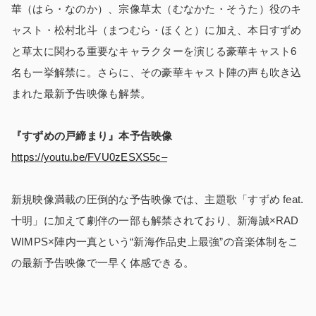
華（はら・なのか）、宗像草太（むなかた・そうた）役のキ
ャスト・松村北斗（まつむら・ほくと）に加え、本日すずめ
と草太に関わる重要なキャラクターを演じる豪華キャスト6
名も一挙解禁に。さらに、その豪華キャスト陣の声も吹き込
まれた最新予告映像も解禁。
『すずめの戸締まり』本予告映像
https://youtu.be/FVU0zESXS5c–
新規映像満載の圧倒的な予告映像では、主題歌「すずめ feat.
十明」に加えて劇伴の一部も解禁されており、新海誠×RAD
WIMPS×陣内一真という“新海作品史上最強”の音楽体制をこ
の最新予告映像で一早く体感できる。