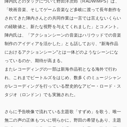
陣内氏とのタッグについて野田洋次郎（RADWIMPS）は、
「映画音楽、そしてゲーム音楽など多岐に渡って長年創作を
されてきた陣内さんとの共同作業は一言では言えないくらい
の経験値と、新たな視野を与えてくれました」とコメント。
陣内氏は、「アクションシーンの音楽はハリウッドでの音楽
制作のアイディアを活かした」とも話しており、“新海作品
におけるアクションシーン”とは一体どのようなシーンにな
っているのか、期待が高まる。
またレコーディングの一部は新海作品初となる海外で行わ
れ、これまでビートルズをはじめ、数多くのミュージシャン
がレコーディングを行っている歴史的なアビー・ロード・ス
タジオ（ロンドン）でも実施された。
さらに予告映像で流れている主題歌「すずめ」を歌う、唯一
無二の声の正体もついに明らかに。野田の希望もあり、主題