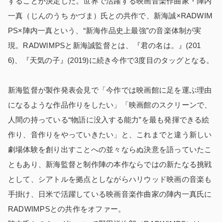
することが決定した。世界で活躍する映画音楽作曲家・陣内
一真（じんのうち かづま）氏との共作で、新海誠×RADWIM
PS×陣内一真という、“新海作品史上最強”の音楽体制が実
現。RADWIMPSと新海誠監督とは、『君の名は。』(201
6)、『天気の子』(2019)に続き今作で3度目のタッグとなる。
新海監督が製作発表会見で「今作では映画館に足を運ぶ理由
になるような作品作りをしたい」「映画館のスクリーンで、
人間の持っている“物語に没入する能力”を最も発揮できる絵
作り、音作りをやっていきたい」と、これまでと違う新しい
劇場体験を創り出すことへの並々ならぬ決意を語っていたこ
ともあり、新海監督と制作陣の本作ならではの新たなる挑戦
として、シアトルを拠点としながらハリウッド映画の音楽も
手掛け、日米で活躍している映画音楽作曲家の陣内一真氏に
RADWIMPSとの共作をオファー。