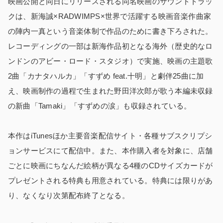
映画公開と同日にリリースされる同名映画のサウンドトラッ
クは、新海誠×RADWIMPS×世界で活躍する映画音楽作曲家
の陣内一真という音楽体制で作品のために書き下ろされた。
レコーディングの一部は新海作品初となる海外（歴史的なロ
ンドンのアビー・ロード・スタジオ）で実施、映画の主題歌
2曲「カナタハルカ」「すずめ feat.十明」と劇伴25曲に加
え、映画制作の過程で生まれた野田洋次郎が歌う本編未収録
の新曲「Tamaki」「すずめの涙」も収録されている。
本作はiTunesほか主要音楽配信サイト・各種サブスクリプシ
ョンサービスにて配信中。また、本作購入者を対象に、店舗
ごとに映画にちなんだ絵柄が異なる4種のCDサイズカードが
プレゼントされる特典も用意されている。特典には限りがあ
り、なくなり次第配布終了となる。