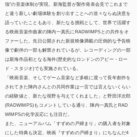
強”の音楽体制が実現。新海監督が製作発表会見でこれまで
と違う新しい劇場体験を創り出すことへの並々ならぬ決意を
語っていたこともあり、新たなる挑戦として、世界で活躍す
る映画音楽作曲家の陣内一真氏にRADWIMPSとの共作をオ
ファーした。先日公開された新規映像満載の圧倒的な予告映
像で劇伴の一部も解禁されているが、レコーディングの一部
は新海作品初となる海外(歴史的なロンドンのアビー・ロー
ド・スタジオ)でも実施されている。
「映画音楽、そしてゲーム音楽など多岐に渡って長年創作を
されてきた陣内さんとの共同作業は一言では言えないくらい
の経験値と、新たな視野を与えてくれました」と野田洋次郎
(RADWIMPS)もコメントしている通り、陣内一真氏とRAD
WIMPSの化学反応にも注目だ。
また、ニューアルバム「すずめの戸締まり」の購入者を対象
にした特典も決定。映画『すずめの戸締まり』にちなんだ4