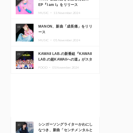
EP『I am I』をリリース
MUSIC ・
13.November.2024
MANON、新曲「成長痛」をリリ
08
ース
MUSIC ・
05.November.2024
KAWAII LAB.の新番組『KAWAII
09
LAB.の超KAWAIIへの道』がスタ
ート。KAWAII LAB.3周年記念公
FOOD ・
05.November.2024
演も開催決定
シンガーソングライターかわにし
10
なつき、新曲「センチメンタルと