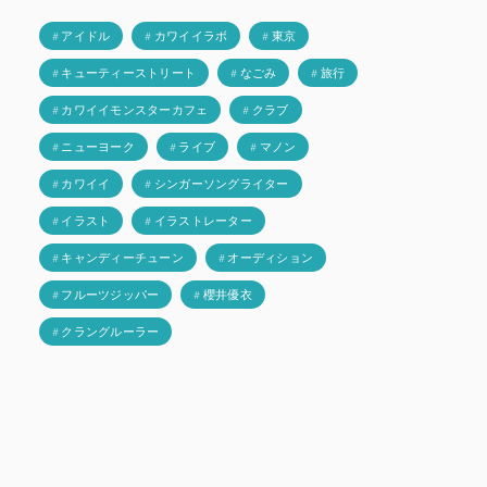
# アイドル
# カワイイラボ
# 東京
# キューティーストリート
# なごみ
# 旅行
# カワイイモンスターカフェ
# クラブ
# ニューヨーク
# ライブ
# マノン
# カワイイ
# シンガーソングライター
# イラスト
# イラストレーター
# キャンディーチューン
# オーディション
# フルーツジッパー
# 櫻井優衣
# クラングルーラー