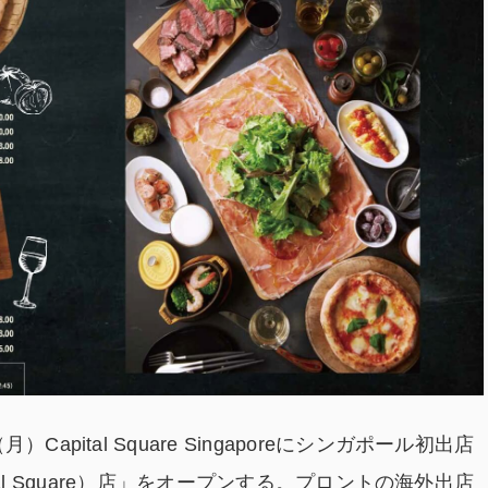
pital Square Singaporeにシンガポール初出店
pital Square）店」をオープンする。プロントの海外出店