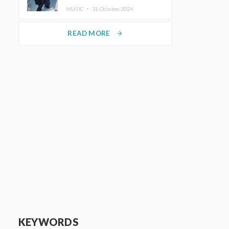
ホットコーヒー」をリリース
MUSIC ・
31.October.2024
READ MORE
arrow_forward
KEYWORDS