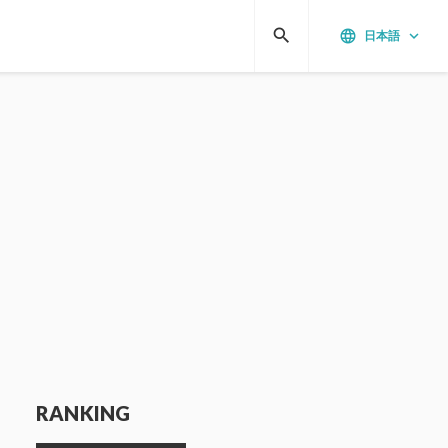
search
language
keyboard_arrow_down
日本語
RANKING