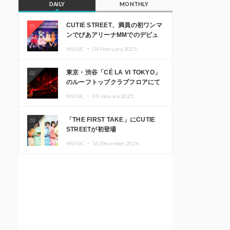
DAILY
MONTHLY
CUTIE STREET、満員の初ワンマ
01
ンでぴあアリーナMMでのデビュ
ー1周年ライブ開催を発表
MUSIC ・
04.February.2025
東京・渋谷「CÉ LA VI TOKYO」
02
のルーフトップクラブフロアにて
音楽イベント「Sky‘s The Limit」
MUSIC ・
09.January.2025
開催決定!! GREEN ASSASSIN
DOLLAR、JOMMY、
「THE FIRST TAKE」にCUTIE
03
Kza（FORCE OF NATURE）ら日
STREETが初登場
本を代表するDJ・クリエイターが
出演
MUSIC ・
16.December.2024