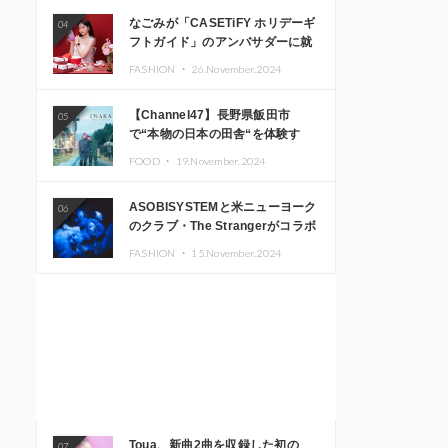
なごみが「CASETiFY ホリデーギ
04
フトガイド」のアンバサダーに就
任
FASHION ・
26.November.2024
【Channel47】長野県飯田市
05
で“本物の日本の田舎“を体験す
る、インバウンド向け旅行商品の
FOOD ・
19.November.2024
販売を開始
ASOBISYSTEMと米ニューヨーク
06
のクラブ・The Strangerがコラボ
レーション！ 「KAWAII
FASHION ・
15.November.2024
MONSTER CAFE」と
「SUSHIDELIC」のアイコンガー
ルたちがニューヨークで夢のステ
ージを披露
Toua、新曲2曲を収録した初の
07