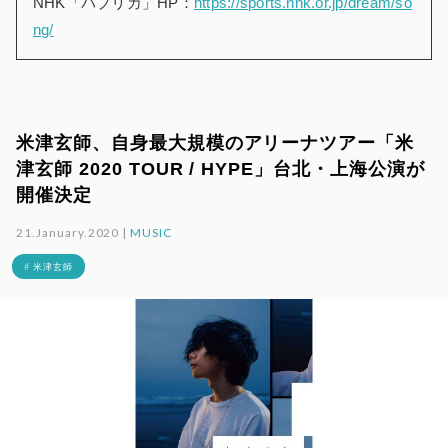
NHK「パプリカ」HP：
https://sports.nhk.or.jp/dream/so
ng/
米津玄師、自身最大規模のアリーナツアー「米
津玄師 2020 TOUR / HYPE」台北・上海公演が
開催決定
21.January.2020 |
MUSIC
# 米津玄師