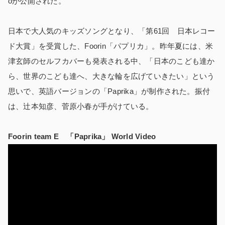
oが公開された。
日本で大人気のキッズソングとなり、「第61回 日本レコー
ド大賞」を受賞した、Foorin「パプリカ」。昨年夏には、米
津玄師のセルフカバーも発表される中、「日本のこども達か
ら、世界のこども達へ、大きな輪を広げていきたい」という
思いで、英語バージョンの「Paprika」が制作された。振付
は、辻本知彦、菅原小春が手がけている。
Foorin team E
「Paprika」 World Video