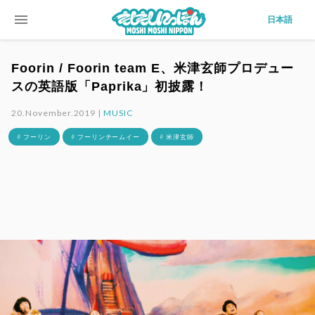
menu
日本語
Foorin / Foorin team E、米津玄師プロデュー
スの英語版「Paprika」初披露！
20.November.2019 |
MUSIC
# フーリン
# フーリンチームイー
# 米津玄師