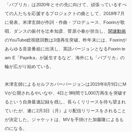
「パプリカ」は2020年とその先に向けて、頑張っているすべ
ての人たちを応援するプロジェクトの曲として、2018年7月
に発表。米津玄師が作詞・作曲・プロデュース、Foorinが歌
唱、ダンスの振付を辻本知彦、菅原小春が担当し、
関連動画
のYouTube総視聴回数は3億再生突破。昨年末には、Foorinが
あらゆる音楽番組に出演し、英語バージョンとなるFoorin te
am E「Paprika」が誕生するなど、海外にも「パプリカ」の
輪が広がり始めている。
米津玄師によるセルフカバーバージョンは2019年8月9日にM
Vが公開されるやいなや、4日と9時間で1,000万再生を突破す
るという自身最速記録を残し、長らくリリースを待ち望まれ
ていたが、遂に2月3日（月）より配信リリースをされること
が決定した。ジャケットは、MVを手掛けた加藤隆によるも
のになる。