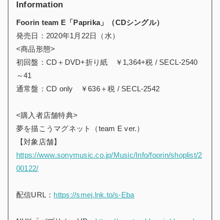
Information
Foorin team E
「Paprika」（CDシングル）
発売日：2020年1月22日（水）
<商品形態>
初回盤：CD＋DVD+折り紙 ￥1,364+税 / SECL-2540
～41
通常盤：CD only ￥636＋税 / SECL-2542
<購入者店舗特典>
夢を描こうマグネット（team E ver.）
【対象店舗】
https://www.sonymusic.co.jp/Music/Info/foorin/shoplist/2
00122/
配信URL：
https://smej.lnk.to/s-Eba