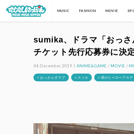
MUSIC
FASHION
MOVIE
SP
sumika、ドラマ「おっ
チケット先行応募券に決
04.December.2019 |
ANIME&GAME
/
MOVIE
/
M
# おっさんずラブ
# スミカ
# 僕のヒーローアカデ