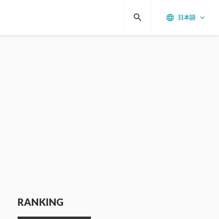
search
language
keyboard_arrow_down
日本語
RANKING