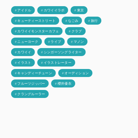
# アイドル
# カワイイラボ
# 東京
# キューティーストリート
# なごみ
# 旅行
# カワイイモンスターカフェ
# クラブ
# ニューヨーク
# ライブ
# マノン
# カワイイ
# シンガーソングライター
# イラスト
# イラストレーター
# キャンディーチューン
# オーディション
# フルーツジッパー
# 櫻井優衣
# クラングルーラー