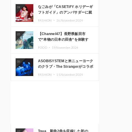
なごみが「CASETiFY ホリデーギ
04
フトガイド」のアンバサダーに就
任
FASHION ・
26.November.2024
【Channel47】長野県飯田市
05
で“本物の日本の田舎“を体験す
る、インバウンド向け旅行商品の
FOOD ・
19.November.2024
販売を開始
ASOBISYSTEMと米ニューヨーク
06
のクラブ・The Strangerがコラボ
レーション！ 「KAWAII
FASHION ・
15.November.2024
MONSTER CAFE」と
「SUSHIDELIC」のアイコンガー
ルたちがニューヨークで夢のステ
ージを披露
Toua、新曲2曲を収録した初の
07