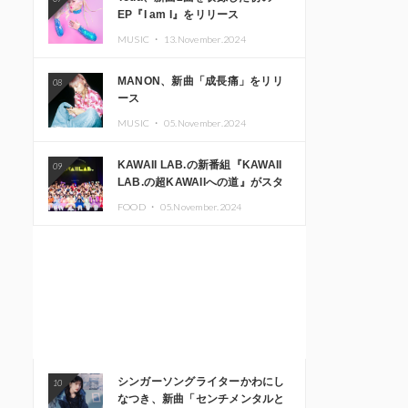
EP『I am I』をリリース
MUSIC ・
13.November.2024
MANON、新曲「成長痛」をリリ
08
ース
MUSIC ・
05.November.2024
KAWAII LAB.の新番組『KAWAII
09
LAB.の超KAWAIIへの道』がスタ
ート。KAWAII LAB.3周年記念公
FOOD ・
05.November.2024
演も開催決定
シンガーソングライターかわにし
10
なつき、新曲「センチメンタルと