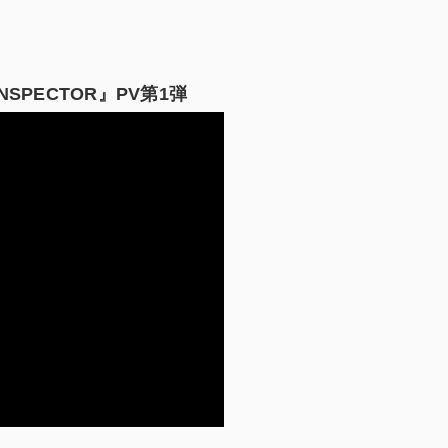
。
INSPECTOR
』PV
第1
弾