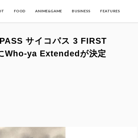
OT
FOOD
ANIME&GAME
BUSINESS
FEATURES
PASS サイコパス 3 FIRST
Who-ya Extendedが決定