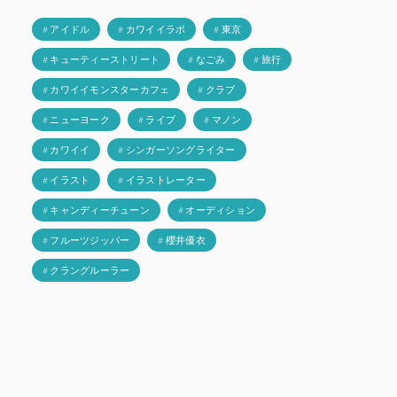
# アイドル
# カワイイラボ
# 東京
# キューティーストリート
# なごみ
# 旅行
# カワイイモンスターカフェ
# クラブ
# ニューヨーク
# ライブ
# マノン
# カワイイ
# シンガーソングライター
# イラスト
# イラストレーター
# キャンディーチューン
# オーディション
# フルーツジッパー
# 櫻井優衣
# クラングルーラー