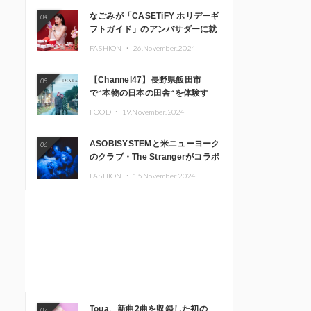
なごみが「CASETiFY ホリデーギ
04
フトガイド」のアンバサダーに就
任
FASHION ・
26.November.2024
【Channel47】長野県飯田市
05
で“本物の日本の田舎“を体験す
る、インバウンド向け旅行商品の
FOOD ・
19.November.2024
販売を開始
ASOBISYSTEMと米ニューヨーク
06
のクラブ・The Strangerがコラボ
レーション！ 「KAWAII
FASHION ・
15.November.2024
MONSTER CAFE」と
「SUSHIDELIC」のアイコンガー
ルたちがニューヨークで夢のステ
ージを披露
Toua、新曲2曲を収録した初の
07