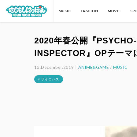
MUSIC
FASHION
MOVIE
SP
2020年春公開『PSYCHO-
INSPECTOR』OPテーマに
13.December.2019 |
ANIME&GAME
/
MUSIC
# サイコパス