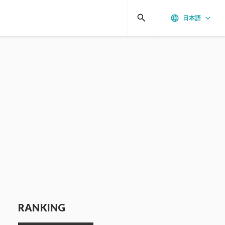
search
language
keyboard_arrow_down
日本語
RANKING