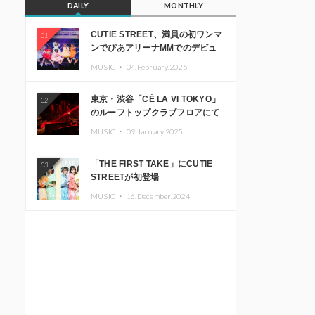
DAILY
MONTHLY
CUTIE STREET、満員の初ワンマ
01
ンでぴあアリーナMMでのデビュ
ー1周年ライブ開催を発表
MUSIC ・
04.February.2025
東京・渋谷「CÉ LA VI TOKYO」
02
のルーフトップクラブフロアにて
音楽イベント「Sky‘s The Limit」
MUSIC ・
09.January.2025
開催決定!! GREEN ASSASSIN
DOLLAR、JOMMY、
「THE FIRST TAKE」にCUTIE
03
Kza（FORCE OF NATURE）ら日
STREETが初登場
本を代表するDJ・クリエイターが
出演
MUSIC ・
16.December.2024