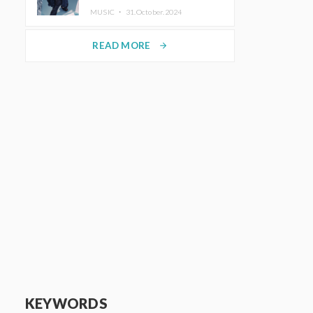
ホットコーヒー」をリリース
MUSIC ・
31.October.2024
READ MORE
arrow_forward
KEYWORDS