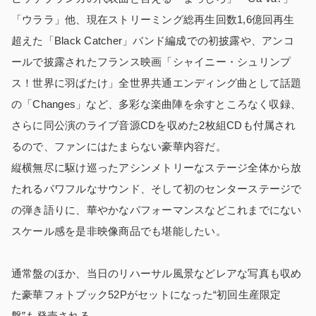
「ウララ」他、現在ストリーミング総再生回数1,6億回再生
超えた「Black Catcher」バンド編成での初披露や、アンコ
ールで披露されたフランス映画「シャイニー・シュリンプ
ス！世界に羽ばたけ」全世界共通エンディング曲として話題
の「Changes」など、多彩な楽曲陣を余すところなく収録、
さらに同公演のライブ音源CDを収めた2枚組CDも付属され
るので、ファンにはたまらない豪華内容だ。
縦横無尽に駆け巡ったアシンメトリーなステージ全体から放
たれるパワフルなサウンド、そして初のセンターステージで
の弾き語りに、華やかなパフォーマンスなどこれまでにない
スケール感を是非映像商品でも堪能したい。
通常盤のほか、当日のリハーサル風景などレアな写真も収め
た豪華フォトブック52Pがセットになった“初回生産限定
盤”も発売される。