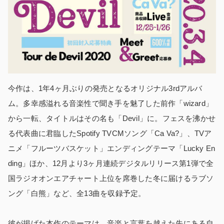
今作は、1年4ヶ月ぶりの発売となるオリジナル3rdアルバ
ム。多幸感溢れる音楽性で聞き手を魅了した前作「wizard」
から一転、タイトルはその名も「Devil」に。フェスを沸かせ
る代表曲に君臨したSpotify TVCMソング「Ca Va?」、TVア
ニメ「フルーツバスケット」エンディングテーマ「Lucky En
ding」ほか、12月より3ヶ月連続デジタルリリース第1弾で全
国ラジオオンエアチャート上位を席巻した冬に届けるラブソ
ング「白熊」など、全13曲を収録予定。
彼が掲げた本作のテーマは、音楽と言葉を越えた先にある自