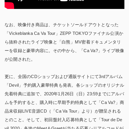
なお、映像付き商品は、チケットソールドアウトとなった
「Vickeblanka Ca Va Tour」ZEPP TOKYOファイナル公演か
ら抜粋されたライブ映像と「白熊」MV密着ドキュメンタリ
ーを収録と豪華内容に。その中から、「Ca Va?」ライブ映像
が公開された。
更に、全国のCDショップおよび通販サイトにて3rdアルバム
「Devil」予約購入豪華特典も発表。各ショップのオリジナル
先着特典に追加で、2020年1月26日（日）23:59までにアルバ
ムを予約すると、購入時に早期予約特典として「Ca Va?」商
品未収録LIVE音源CD（「Ca Va Tour」より）が贈呈される
とのこと。そして、初回盤封入応募特典として「Tour de De
vil 2020」各地のMeet＆Greetが当たる応募シリアルコードが