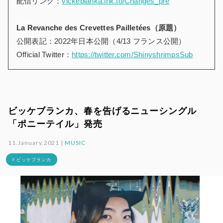
配信リンク：
vickeblanka.lnk.to/Changes_pre
La Revanche des Crevettes Pailletées（原題）
公開表記：2022年日本公開（4/13 フランス公開）
Official Twitter：
https://twitter.com/ShinyshrimpsSub
ビッケブランカ、春を告げるニューシングル
「ポニーテイル」発売
11.January.2021 |
MUSIC
# ビッケブランカ