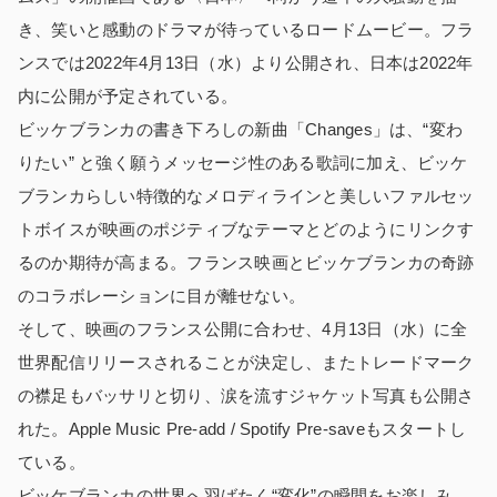
き、笑いと感動のドラマが待っているロードムービー。フラ
ンスでは2022年4月13日（水）より公開され、日本は2022年
内に公開が予定されている。
ビッケブランカの書き下ろしの新曲「Changes」は、“変わ
りたい” と強く願うメッセージ性のある歌詞に加え、ビッケ
ブランカらしい特徴的なメロディラインと美しいファルセッ
トボイスが映画のポジティブなテーマとどのようにリンクす
るのか期待が高まる。フランス映画とビッケブランカの奇跡
のコラボレーションに目が離せない。
そして、映画のフランス公開に合わせ、4月13日（水）に全
世界配信リリースされることが決定し、またトレードマーク
の襟足もバッサリと切り、涙を流すジャケット写真も公開さ
れた。Apple Music Pre-add / Spotify Pre-saveもスタートし
ている。
ビッケブランカの世界へ羽ばたく“変化”の瞬間をお楽しみ