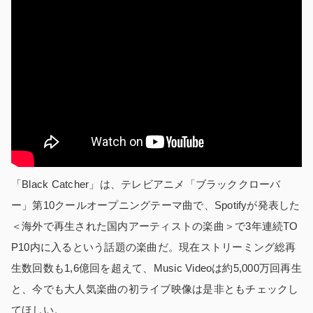
「Black Catcher」は、テレビアニメ「ブラッククローバ
ー」第10クールオープニングテーマ曲で、Spotifyが発表した
＜海外で再生された国内アーティストの楽曲＞で3年連続TO
P10内に入るという話題の楽曲だ。現在ストリーミング総再
生数回数も1,6億回を超えて、Music Videoは約5,000万回再生
と、今でも大人気楽曲の初ライブ映像は是非ともチェックし
てほしい。