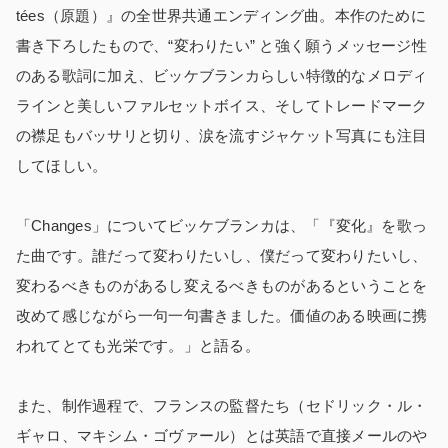
tées（原題）』の全世界共通エンディング曲。本作のために
書き下ろしたもので、“変わりたい” と強く願うメッセージ性
のある歌詞に加え、ビッケブランカらしい特徴的なメロディ
ラインと美しいファルセットボイス、そしてトレードマーク
の襟足もバッサリと切り、涙を流すジャケット写真にも注目
してほしい。
「Changes」についてビッケブランカは、
「『変化』を歌っ
た曲です。誰だって変わりたいし、僕だって変わりたいし、
変わるべきものがあるし変えるべきものがあるということを
改めて感じながら一句一句書きました。価値のある映画に携
われてとても光栄です。」と語る。
また、制作過程で、フランスの監督たち（セドリック・ル・
ギャロ、マキシム・ゴヴァール）とは英語で直接メールのや