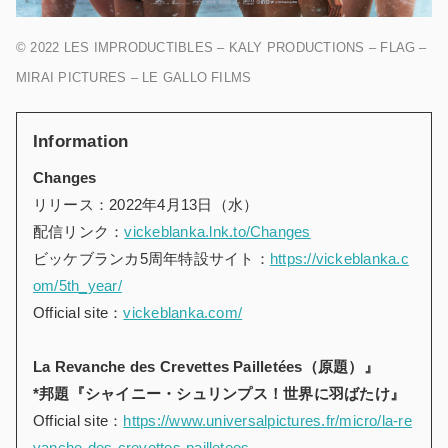
© 2022 LES IMPRODUCTIBLES – KALY PRODUCTIONS – FLAG –
MIRAI PICTURES – LE GALLO FILMS
Information
Changes
リリース：2022年4月13日（水）
配信リンク：
vickeblanka.lnk.to/Changes
ビッケブランカ5周年特設サイト：
https://vickeblanka.c
om/5th_year/
Official site：
vickeblanka.com/
La Revanche des Crevettes Pailletées（原題）』
*邦題『シャイニー・シュリンプス！世界に羽ばたけ』
Official site：
https://www.universalpictures.fr/micro/la-re
vanche-des-crevettes-pailletees