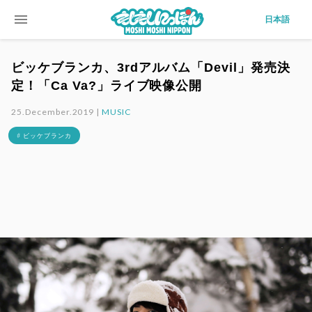
menu
日本語
ビッケブランカ、3rdアルバム「Devil」発売決
定！「Ca Va?」ライブ映像公開
25.December.2019 |
MUSIC
# ビッケブランカ