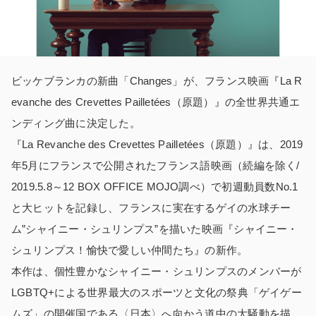
ビッケブランカの新曲「Changes」が、フランス映画『La R
evanche des Crevettes Pailletées（原題）』の全世界共通エ
ンディング曲に決定した。
『La Revanche des Crevettes Pailletées（原題）』は、2019
年5月にフランスで公開されたフランス語映画（続編を除く/
2019.5.8～12 BOX OFFICE MOJO調べ）で初週動員数No.1
と大ヒットを記録し、フランスに実在するゲイの水球チー
ム”シャイニー・シュリンプス”を描いた映画『シャイニー・
シュリンプス！愉快で愛しい仲間たち』の新作。
本作は、個性豊かなシャイニー・シュリンプスのメンバーが
LGBTQ+による世界最大のスポーツと文化の祭典「ゲイゲー
ムズ」の開催国である〈日本〉へ向かう道中の大騒動を描