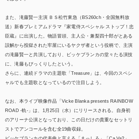
また、滝藤賢一主演 ＢＳ松竹東急（BS260ch・全国無料放
送）新春プレミアムドラマ『家電侍スペシャル ストップ！忠
臣蔵』に出演した。物語冒頭、主人公・兼梨四十郎がとある
誤解から投獄された牢屋にいるヤクザ者という役柄で、主演
の滝藤賢一と共演しており、ビッケブランカの堂々たる演技
に、滝藤もびっくりしたという。
さらに、連続ドラマの主題歌「Treasure」は、今回のスペシ
ャルでも主題歌となっているので注目しよう。
なお、本ライブ映像作品「Vicke Blanka presents RAINBOW
ROAD -軌-」は、1月25日（水）にリリースされる。自身初
のアリーナ公演となっており、この日だけの貴重なセットリ
ストでアンコールを含む全19曲収録。
ビッケブランカの代表曲と言える「まっしろ」「Ca Va?」