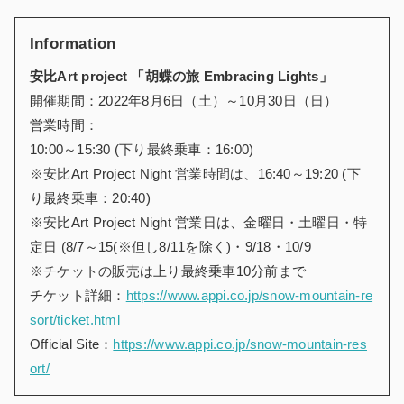
Information
安比Art project 「胡蝶の旅 Embracing Lights」
開催期間：
2022
年
8
月
6
日（土）～
10
月
30
日（日）
営業時間：
10:00
～
15:30 (
下り最終乗車：
16:00)
※
安比
Art Project Night
営業時間は、
16:40
～
19:20 (
下
り最終乗車：
20:40)
※
安比
Art Project Night
営業日は、金曜日・土曜日・特
定日
(8/7
～
15(
※
但し
8/11
を除く
)
・
9/18
・
10/9
※
チケットの販売は上り最終乗車
10
分前まで
チケット詳細：
https://www.appi.co.jp/snow-mountain-re
sort/ticket.html
Official Site
：
https://www.appi.co.jp/snow-mountain-res
ort/