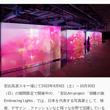
安比高原スキー場にて
2022
年
8
月
6
日（土）～
10
月
30
日
（日）の期間限定で開催中の、「安比
Art project
「胡蝶の旅
Embracing Lights
」では、日本を代表する写真家として、映
画、デザイン、ファッションなど様々な分野で活躍している