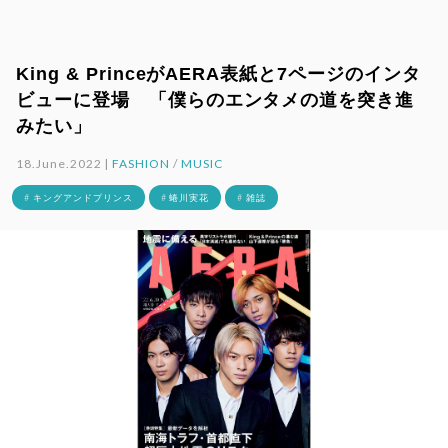
King & PrinceがAERA表紙と7ページのインタ
ビューに登場 「僕らのエンタメの道を突き進
みたい」
18.June.2022 |
FASHION
/
MUSIC
# キングアンドプリンス
# 蜷川実花
# 雑誌