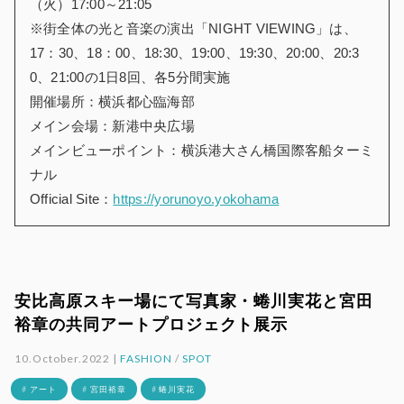
（火）17:00～21:05
※街全体の光と音楽の演出「NIGHT VIEWING」は、
17：30、18：00、18:30、19:00、19:30、20:00、20:3
0、21:00の1日8回、各5分間実施
開催場所：横浜都心臨海部
メイン会場：新港中央広場
メインビューポイント：横浜港大さん橋国際客船ターミ
ナル
Official Site：
https://yorunoyo.yokohama
安比高原スキー場にて写真家・蜷川実花と宮田
裕章の共同アートプロジェクト展示
10.October.2022 |
FASHION
/
SPOT
# アート
# 宮田裕章
# 蜷川実花