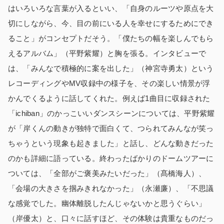
はいろいろな言葉が入るといい、「自身のルーツや原点を大
切にしながら、今、目の前にいる人を幸せにするためにでき
ること」がコンセプトだそう。「僕たちの幅を楽しんでもら
えるアルバム」（平野紫耀）と胸を張る。インタビューで
は、「みんなで積極的に案を出した」（神宮寺勇太）という
レコーディングやMV収録中の様子を、その楽しい情景が浮
かんでくるように話してくれた。例えば1曲目に収録された
「ichiban」のかっこいいダンスシーンについては、平野紫耀
が「岸くんの動きが独特で面白くて、つられてみんなが笑っ
ちゃうという現象も起きました」と話し、どんな動きだった
のかも詳細に語っている。終わったばかりのドームツアーに
ついては、「全部がご褒美みたいだった」（髙橋海人）、
「会場の大きさを掴みきれなかった」（永瀬廉）、「不思議
な感覚でした。幽体離脱したんじゃないかと思うぐらい」
（岸優太）と、口々に話すほど、その体験は貴重なものだっ