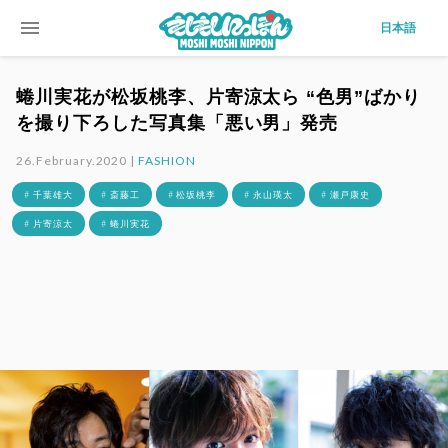
menu
日本語
蜷川実花が松坂桃李、片寄涼太ら “色男”ばかり
を撮り下ろした写真集「悪い男」発売
26.February.2020 |
FASHION
# 千葉雄大
# 斎藤工
# 松坂桃李
# 永山瑛太
# 瀬戸康史
# 片寄涼太
# 蜷川実花