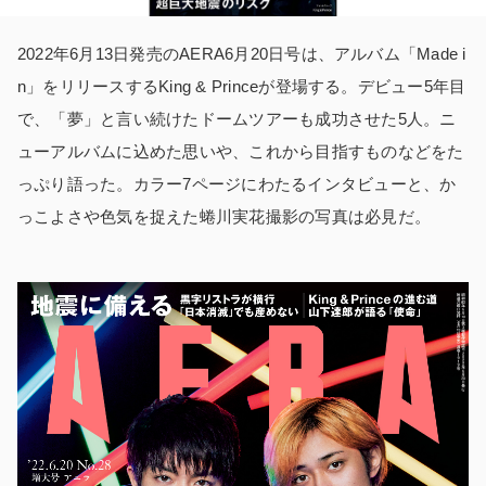
2022年6月13日発売のAERA6月20日号は、アルバム「Made i
n」をリリースするKing & Princeが登場する。デビュー5年目
で、「夢」と言い続けたドームツアーも成功させた5人。ニ
ューアルバムに込めた思いや、これから目指すものなどをた
っぷり語った。カラー7ページにわたるインタビューと、か
っこよさや色気を捉えた蜷川実花撮影の写真は必見だ。