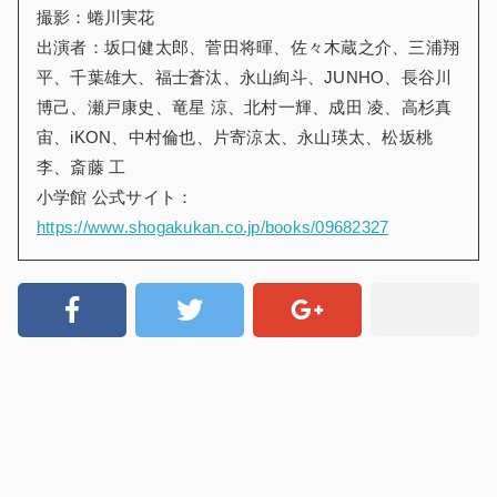
撮影：蜷川実花
出演者：坂口健太郎、菅田将暉、佐々木蔵之介、三浦翔
平、千葉雄大、福士蒼汰、永山絢斗、JUNHO、長谷川
博己、瀬戸康史、竜星 涼、北村一輝、成田 凌、高杉真
宙、iKON、中村倫也、片寄涼太、永山瑛太、松坂桃
李、斎藤 工
小学館 公式サイト：
https://www.shogakukan.co.jp/books/09682327