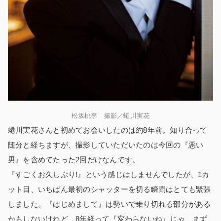
松坂桃李 撮影／蜷川実花
蜷川実花さんと初めてお会いしたのは約8年前。知り合って
随分と経ちますが、撮影していただいたのは今回の『悪い
男』を含めてたった2回だけなんです。
『すごくお久しぶり!』という感じはしませんでしたが、1カ
ット目、いちばん最初のシャッターを切る瞬間はとても緊張
しました。『はじめまして』は勢いで乗り切れる部分がある
かもしないけれど、8年経って『変わらないね』じゃ、まず