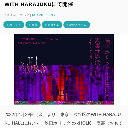
WITH HARAJUKUにて開催
18.April.2022 |
MOVIE
/
SPOT
# ホリック
# 原宿
# 蜷川実花
# 謎解きゲーム
2022年4月29日（金）より、東京・渋谷区のWITH HARAJU
KU HALLにおいて、映画ホリック xxxHOLiC 表裏（おもて