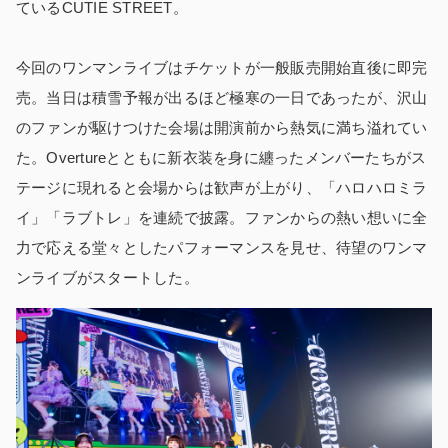
ているCUTIE STREET。
今回のワンマンライブはチケットが一般販売開始直後に即完
売。当日は積雪予報が出るほど極寒の一日であったが、沢山
のファンが駆けつけた会場は開演前から熱気に満ち溢れてい
た。Overtureとともに新衣装を身に纏ったメンバーたちがス
テージに現れると会場からは歓声が上がり、「ハロハロミラ
イ」「ラブトレ」を連続で披露。ファンからの熱い想いに全
力で応える堂々としたパフォーマンスを見せ、待望のワンマ
ンライブがスタートした。