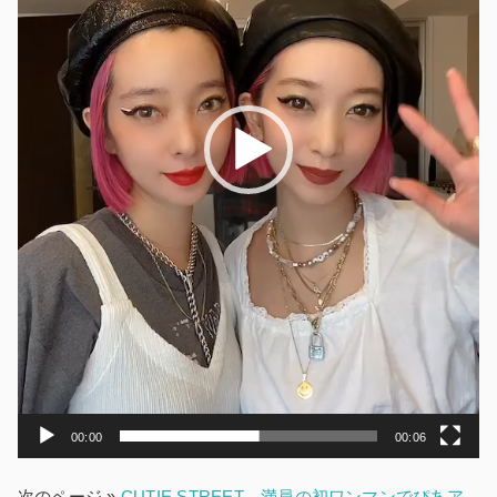
ヤ
ー
00:00
00:06
次のページ »
CUTIE STREET、満員の初ワンマンでぴあア