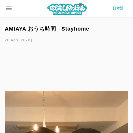
menu
日本語
AMIAYA おうち時間 Stayhome
20.April.2020 |
動
画
プ
レ
ー