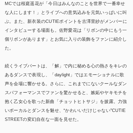
MCでは桜庭遥花が「今日はみんなのことを世界で一番幸せ
な人にします！」とライブへの意気込みを元気いっぱいに叫
ぶ。また、新衣装のCUTIEポイントを古澤里紗がメンバーに
インタビューする場面も。佐野愛花は「リボンの中にもう一
個リボンがあります」とお気に入りの装飾をファンに紹介し
た。
続くライブパートは、「解」で内に秘める心の熱さをキレの
あるダンスで表現し、「daylight」ではエモーショナルに歌
声を会場に響かせる。さらに、これまでにないクールなダン
スパフォーマンスでファンを驚かせると、嫉妬やヤキモチを
抱く乙女心を歌った新曲「チョットヒトサジ」を披露。力強
いボーカルとダンスを魅せ、“かわいいだけじゃない”CUTIE
STREETの変幻自在な一面を見せた。