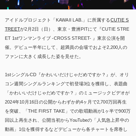
アイドルプロジェクト「KAWAII LAB.」に所属する
CUTIE S
TREET
が2月2日（日）、東京・豊洲PITにて『CUTIE STRE
ET 1stワンマンライブ -CROSS STREET- 』東京公演を開
催。デビュー半年にして、超満員の会場でおよそ2,200人の
ファンに大きく成長した姿を見せた。
1stシングルCD『かわいいだけじゃだめですか？』が、オリ
コン週間シングルランキングで初登場3位を獲得し、表題曲
「かわいいだけじゃだめですか？」のミュージックビデオが
2024年10月16日の公開からわずか約4ヶ月で2,700万回再生
を突破、「THE FIRST TAKE」での歌唱動画が1ヶ半で900万
回以上再生され、公開当初からYouTubeの「人気急上昇中の
動画」1位を獲得するなどデビューから各チャートを席巻し