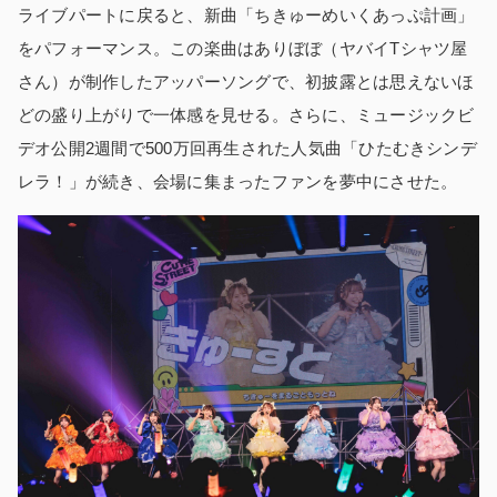
ライブパートに戻ると、新曲「ちきゅーめいくあっぷ計画」
をパフォーマンス。この楽曲はありぼぼ（ヤバイTシャツ屋
さん）が制作したアッパーソングで、初披露とは思えないほ
どの盛り上がりで一体感を見せる。さらに、ミュージックビ
デオ公開2週間で500万回再生された人気曲「ひたむきシンデ
レラ！」が続き、会場に集まったファンを夢中にさせた。