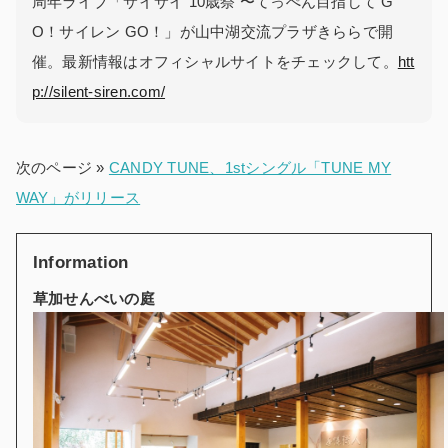
周年ライブ「サイサイ 10歳祭 〜てっぺん目指して G
O！サイレン GO！」が山中湖交流プラザきららで開
催。最新情報はオフィシャルサイトをチェックして。
htt
p://silent-siren.com/
次のページ »
CANDY TUNE、1stシングル「TUNE MY
WAY」がリリース
Information
草加せんべいの庭