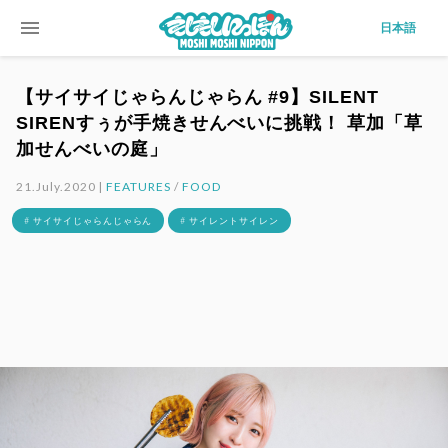
menu
日本語
【サイサイじゃらんじゃらん #9】SILENT
SIRENすぅが手焼きせんべいに挑戦！ 草加「草
加せんべいの庭」
21.July.2020 |
FEATURES
/
FOOD
# サイサイじゃらんじゃらん
# サイレントサイレン