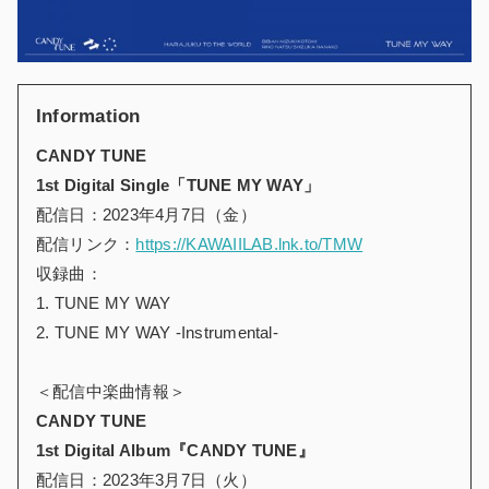
Information
CANDY TUNE
1st Digital Single「TUNE MY WAY」
配信日：2023年4月7日（金）
配信リンク：
https://KAWAIILAB.lnk.to/TMW
収録曲：
1. TUNE MY WAY
2. TUNE MY WAY -Instrumental-
＜配信中楽曲情報＞
CANDY TUNE
1st Digital Album『CANDY TUNE』
配信日：2023年3月7日（火）