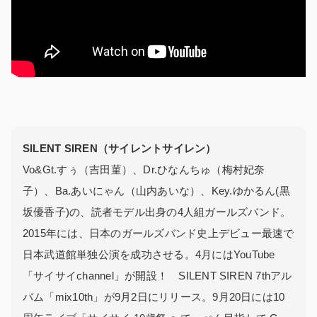
SILENT SIREN（サイレントサイレン）
Vo&Gt.すぅ（吉田菫）、Dr.ひなんちゅ（梅村妃奈
子）、Ba.あいにゃん（山内あいな）、Key.ゆかるん(黒
坂優香子)の、読者モデル出身の4人組ガールズバンド。
2015年には、日本のガールズバンド史上デビュー最速で
日本武道館単独公演を成功させる。4月にはYouTube
「サイサイchannel」が開設！ SILENT SIREN 7thアル
バム「mix10th」が9月2日にリリース。9月20日には10