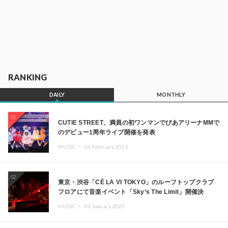
RANKING
DAILY
MONTHLY
01
CUTIE STREET、満員の初ワンマンでぴあアリーナMMで
のデビュー1周年ライブ開催を発表
MUSIC ・
04.February.2025
02
東京・渋谷「CÉ LA VI TOKYO」のルーフトップクラブ
フロアにて音楽イベント「Sky‘s The Limit」開催決
定!! GREEN ASSASSIN DOLLAR、JOMMY、
MUSIC ・
09.January.2025
Kza（FORCE OF NATURE）ら日本を代表するDJ・クリ
エイターが出演