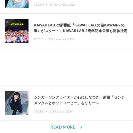
MUSIC ・
05.November.2024
09
KAWAII LAB.の新番組『KAWAII LAB.の超KAWAIIへの
道』がスタート。KAWAII LAB.3周年記念公演も開催決定
FOOD ・
05.November.2024
10
シンガーソングライターかわにしなつき、新曲「センチ
メンタルとホットコーヒー」をリリース
MUSIC ・
31.October.2024
READ MORE
arrow_forward