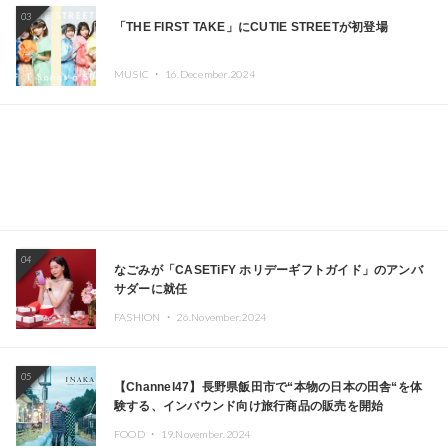
03
「THE FIRST TAKE」にCUTIE STREETが初登場
MUSIC ・
16.December.2024
04
なごみが「CASETiFY ホリデーギフトガイド」のアンバ
サダーに就任
FASHION ・
26.November.2024
05
【Channel47】長野県飯田市で“本物の日本の田舎“を体
験する、インバウンド向け旅行商品の販売を開始
FOOD ・
19.November.2024