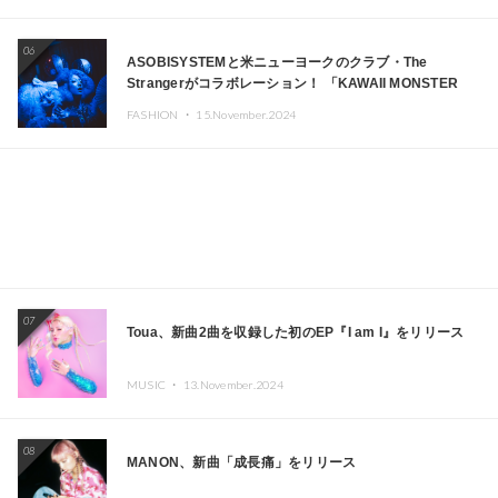
06
ASOBISYSTEMと米ニューヨークのクラブ・The
Strangerがコラボレーション！ 「KAWAII MONSTER
CAFE」と「SUSHIDELIC」のアイコンガールたちがニュ
FASHION ・
15.November.2024
ーヨークで夢のステージを披露
07
Toua、新曲2曲を収録した初のEP『I am I』をリリース
MUSIC ・
13.November.2024
08
MANON、新曲「成長痛」をリリース