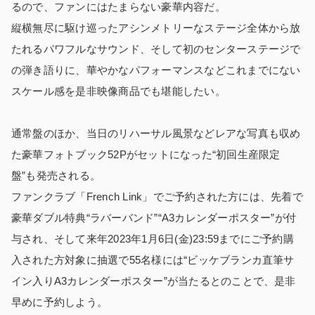
るので、ファンにはたまらない豪華内容だ。
縦横無尽に駆け巡ったアシンメトリーなステージ全体から放
たれるパワフルなサウンド、そして初のセンターステージで
の弾き語りに、華やかなパフォーマンスなどこれまでにない
スケール感を是非映像商品でも堪能したい。
通常盤のほか、当日のリハーサル風景などレアな写真も収め
た豪華フォトブック52Pがセットになった“初回生産限定
盤”も発売される。
ファンクラブ「French Link」でご予約された方には、先着で
豪華ダブル特典“ラバーバンド”“A3カレンダーポスター”が付
与され、そして来年2023年1月6日(金)23:59までにご予約購
入された方対象に抽選で55名様には“ビッケブランカ直筆サ
イン入りA3カレンダーポスター”が当たるとのことで、是非
早めに予約しよう。