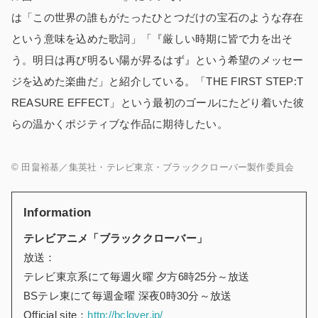
は「この世界の誰もがたったひとつだけの宝石のような存在
という意味を込めた歌詞」「『厳しい時期に皆で力を出そ
う。明日は再び明るい陽が昇るはず』という希望のメッセー
ジを込めた楽曲だ」と紹介している。「THE FIRST STEP:T
REASURE EFFECT」という最初のゴールにたどり着いた彼
らの温かくポジティブな作品に期待したい。
©︎ 田畠裕基／集英社・テレビ東京・ブラッククローバー製作委員会
Information
テレビアニメ「ブラッククローバー」
放送：
テレビ東京系にて毎週火曜 夕方6時25分～放送
BSテレ東にて毎週金曜 深夜0時30分～放送
Official site：
http://bclover.jp/