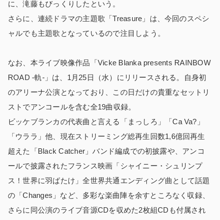
に、滝藤もびっくりしたという。
さらに、連続ドラマの主題歌「Treasure」は、今回のスペシ
ャルでも主題歌となっているので注目しよう。
なお、本ライブ映像作品「Vicke Blanka presents RAINBOW
ROAD -軌-」は、1月25日（水）にリリースされる。自身初
のアリーナ公演となっており、この日だけの貴重なセットリ
ストでアンコールを含む全19曲収録。
ビッケブランカの代表曲と言える「まっしろ」「Ca Va?」
「ウララ」他、現在ストリーミング総再生回数1,6億回再生
超えた「Black Catcher」バンド編成での初披露や、アンコ
ールで披露されたフランス映画「シャイニー・シュリンプ
ス！世界に羽ばたけ」全世界共通エンディング曲として話題
の「Changes」など、多彩な楽曲陣を余すところなく収録、
さらに同公演のライブ音源CDを収めた2枚組CDも付属され