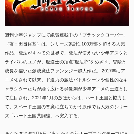
週刊少年ジャンプにて絶賛連載中の「ブラッククローバー」
（著：田畠裕基）は、シリーズ累計1,100万部を超える人気
作品。魔法がすべての世界で、魔法が使えない少年アスタと
ライバルのユノが、魔道士の頂点“魔法帝”をめざす、冒険と
成長を描いた創成魔法ファンタジー超大作だ。 2017年にア
ニメ化されて以来、ド迫力の魔法バトルシーンや個性的なキ
ャラクターたちが繰り広げる群像劇が少年アニメの王道とし
て注目され、2021年1月の放送からは、ハート王国と協力し
て、スペード王国の悪魔に立ち向かう原作でも人気のシリー
ズ「ハート王国共闘編」へ突入する。
そんな2021年1月5日（火）からの新オープニングテーマにS