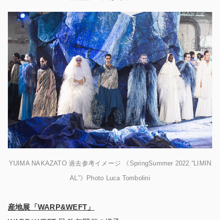
YUIMA NAKAZATO 過去参考イメージ 《SpringSummer 2022 “LIMIN
AL”》Photo Luca Tombolini
産地展「WARP&WEFT」