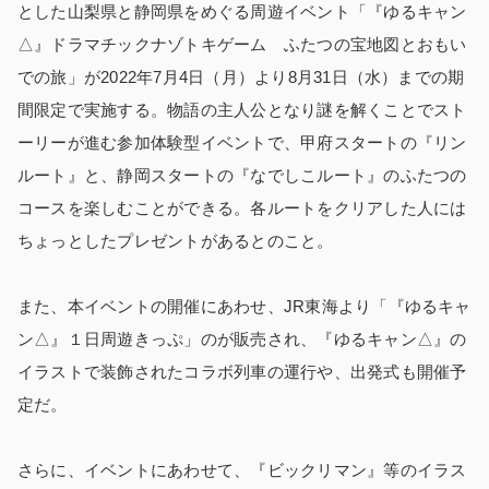
とした山梨県と静岡県をめぐる周遊イベント「『ゆるキャン
△』ドラマチックナゾトキゲーム ふたつの宝地図とおもい
での旅」が2022年7月4日（月）より8月31日（水）までの期
間限定で実施する。物語の主人公となり謎を解くことでスト
ーリーが進む参加体験型イベントで、甲府スタートの『リン
ルート』と、静岡スタートの『なでしこルート』のふたつの
コースを楽しむことができる。各ルートをクリアした人には
ちょっとしたプレゼントがあるとのこと。
また、本イベントの開催にあわせ、JR東海より「『ゆるキャ
ン△』１日周遊きっぷ」のが販売され、『ゆるキャン△』の
イラストで装飾されたコラボ列車の運行や、出発式も開催予
定だ。
さらに、イベントにあわせて、『ビックリマン』等のイラス