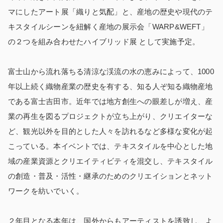
マにしたアート展「織りと気配」と、産地の歴史や現代のテ
キスタイルシーンを紐解く産地の展示会「WARP&WEFT」
の２つを組み合わせたハイブリッド展 として実施予定。
富士山から流れ落ちる清涼な渓流の水の恵みによって、1000
年以上続く織物産業の歴史を有する、知る人ぞ知る織物産地
である富士吉田市。近年では地方創生への眼差しが増え、産
業の再生を図るプロジェクトが立ち上がり、クリエイターな
ど、観光以外を目的とした人々を訪れるなど多様な変化が起
こっている。本イベントでは、テキスタイルを中心とした地
域の産業資源とクリエイティビティを混交し、テキスタイル
の創造・普及・活性・継承のためのクリエイションとネット
ワークを紡いでいく。
２年目となる本年は、国外からもアーティストを誘致し、よ