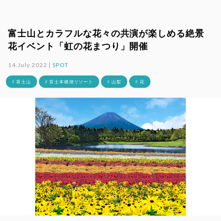
富士山とカラフルな花々の共演が楽しめる絶景
花イベント「虹の花まつり」開催
14.July.2022 |
SPOT
# 富士山
# 富士本栖湖リゾート
# 山梨
# 花