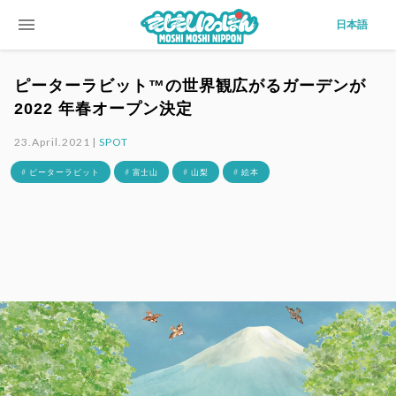
menu
日本語
ピーターラビット™の世界観広がるガーデンが
2022 年春オープン決定
23.April.2021 |
SPOT
# ピーターラビット
# 富士山
# 山梨
# 絵本