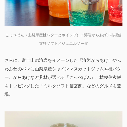
こっぺぱん（山梨県産桃バターとホイップ）／溶岩からあげ​／桔梗信
玄餅ソフト／ジュエルソーダ
さらに、富士山の溶岩をイメージした「溶岩からあげ」やふ
わふわのパンに山梨県産シャインマスカットジャムや桃バタ
ー、からあげなど具材が選べる「こっぺぱん」、桔梗信玄餅
をトッピングした「ミルクソフト信玄餅」などのグルメも登
場。