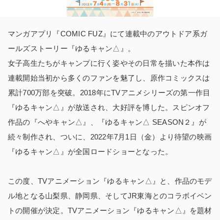
マンガアプリ『COMIC FUZ』にて連載中のアウトドア系ガ
ールズストーリー『ゆるキャン△』。
女子高生たちがキャンプに行く姿やその日常を描いた本作は
連載開始当初から多くのファンを魅了し、原作コミックスは
累計700万部を突破。2018年にTVアニメシリーズの第一作目
『ゆるキャン△』が放送され、大好評を博した。スピンオフ
作品の『へやキャン△』、『ゆるキャン△ SEASON２』が
続々制作され、ついに、2022年7月1日（金）より待望の映画
『ゆるキャン△』が全国ロードショーとなった。
この度、TVアニメーション『ゆるキャン△』と、作品のモデ
ル地となる山梨県、静岡県、そしてJR東海とのコラボイベン
トの開催が決定。TVアニメーション『ゆるキャン△』を題材