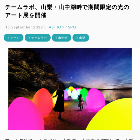
チームラボ、山梨・山中湖畔で期間限定の光の
アート展を開催
15.September.2022 |
FASHION
/
SPOT
# アート
# チームラボ
# 山中湖
# 山梨