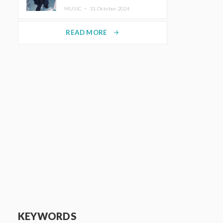
ホットコーヒー」をリリース
MUSIC ・
31.October.2024
READ MORE
arrow_forward
KEYWORDS