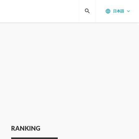
search
language
keyboard_arrow_down
日本語
RANKING