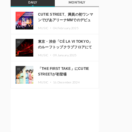
DAILY
MONTHLY
CUTIE STREET、満員の初ワンマ
01
ンでぴあアリーナMMでのデビュ
ー1周年ライブ開催を発表
MUSIC ・
04.February.2025
東京・渋谷「CÉ LA VI TOKYO」
02
のルーフトップクラブフロアにて
音楽イベント「Sky‘s The Limit」
MUSIC ・
09.January.2025
開催決定!! GREEN ASSASSIN
DOLLAR、JOMMY、
「THE FIRST TAKE」にCUTIE
03
Kza（FORCE OF NATURE）ら日
STREETが初登場
本を代表するDJ・クリエイターが
出演
MUSIC ・
16.December.2024