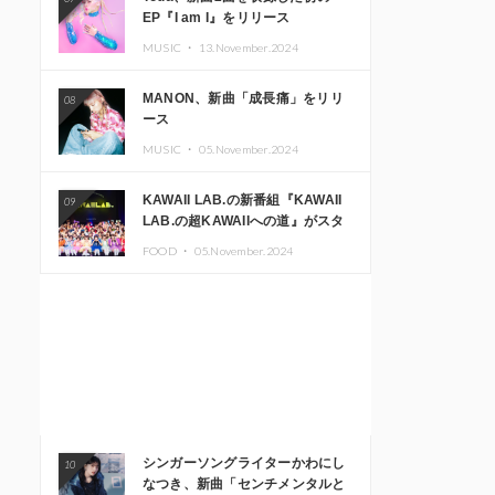
EP『I am I』をリリース
MUSIC ・
13.November.2024
MANON、新曲「成長痛」をリリ
08
ース
MUSIC ・
05.November.2024
KAWAII LAB.の新番組『KAWAII
09
LAB.の超KAWAIIへの道』がスタ
ート。KAWAII LAB.3周年記念公
FOOD ・
05.November.2024
演も開催決定
シンガーソングライターかわにし
10
なつき、新曲「センチメンタルと