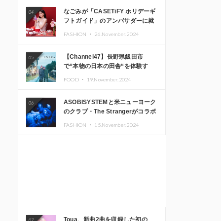
なごみが「CASETiFY ホリデーギ
04
フトガイド」のアンバサダーに就
任
FASHION ・
26.November.2024
【Channel47】長野県飯田市
05
で“本物の日本の田舎“を体験す
る、インバウンド向け旅行商品の
FOOD ・
19.November.2024
販売を開始
ASOBISYSTEMと米ニューヨーク
06
のクラブ・The Strangerがコラボ
レーション！ 「KAWAII
FASHION ・
15.November.2024
MONSTER CAFE」と
「SUSHIDELIC」のアイコンガー
ルたちがニューヨークで夢のステ
ージを披露
Toua、新曲2曲を収録した初の
07