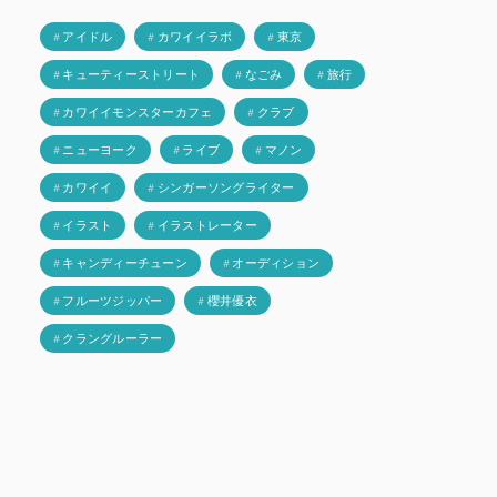
# アイドル
# カワイイラボ
# 東京
# キューティーストリート
# なごみ
# 旅行
# カワイイモンスターカフェ
# クラブ
# ニューヨーク
# ライブ
# マノン
# カワイイ
# シンガーソングライター
# イラスト
# イラストレーター
# キャンディーチューン
# オーディション
# フルーツジッパー
# 櫻井優衣
# クラングルーラー