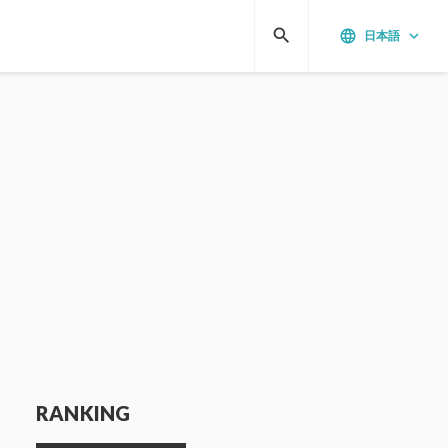
search
language
keyboard_arrow_down
日本語
RANKING