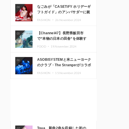
なごみが「CASETiFY ホリデーギ
04
フトガイド」のアンバサダーに就
任
FASHION ・
26.November.2024
【Channel47】長野県飯田市
05
で“本物の日本の田舎“を体験す
る、インバウンド向け旅行商品の
FOOD ・
19.November.2024
販売を開始
ASOBISYSTEMと米ニューヨーク
06
のクラブ・The Strangerがコラボ
レーション！ 「KAWAII
FASHION ・
15.November.2024
MONSTER CAFE」と
「SUSHIDELIC」のアイコンガー
ルたちがニューヨークで夢のステ
ージを披露
Toua、新曲2曲を収録した初の
07