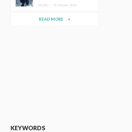
ホットコーヒー」をリリース
MUSIC ・
31.October.2024
READ MORE
arrow_forward
KEYWORDS