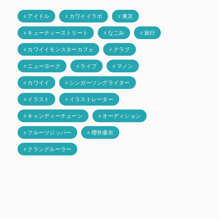
# アイドル
# カワイイラボ
# 東京
# キューティーストリート
# なごみ
# 旅行
# カワイイモンスターカフェ
# クラブ
# ニューヨーク
# ライブ
# マノン
# カワイイ
# シンガーソングライター
# イラスト
# イラストレーター
# キャンディーチューン
# オーディション
# フルーツジッパー
# 櫻井優衣
# クラングルーラー