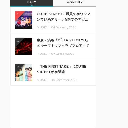
DAILY
MONTHLY
CUTIE STREET、満員の初ワンマ
01
ンでぴあアリーナMMでのデビュ
ー1周年ライブ開催を発表
MUSIC ・
04.February.2025
東京・渋谷「CÉ LA VI TOKYO」
02
のルーフトップクラブフロアにて
音楽イベント「Sky‘s The Limit」
MUSIC ・
09.January.2025
開催決定!! GREEN ASSASSIN
DOLLAR、JOMMY、
「THE FIRST TAKE」にCUTIE
03
Kza（FORCE OF NATURE）ら日
STREETが初登場
本を代表するDJ・クリエイターが
出演
MUSIC ・
16.December.2024