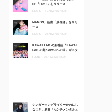
EP『I am I』をリリース
MUSIC ・
13.November.2024
MANON、新曲「成長痛」をリリ
08
ース
MUSIC ・
05.November.2024
KAWAII LAB.の新番組『KAWAII
09
LAB.の超KAWAIIへの道』がスタ
ート。KAWAII LAB.3周年記念公
FOOD ・
05.November.2024
演も開催決定
シンガーソングライターかわにし
10
なつき、新曲「センチメンタルと