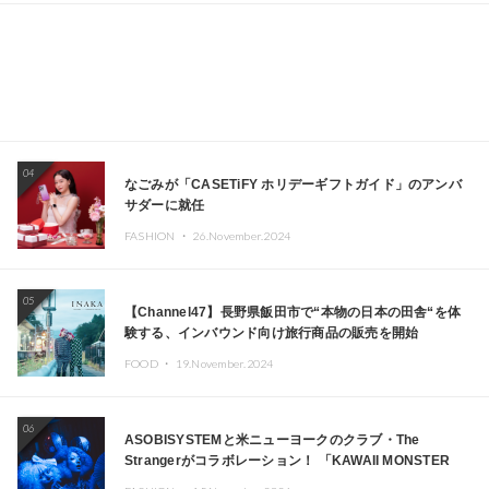
04
なごみが「CASETiFY ホリデーギフトガイド」のアンバ
サダーに就任
FASHION ・
26.November.2024
05
【Channel47】長野県飯田市で“本物の日本の田舎“を体
験する、インバウンド向け旅行商品の販売を開始
FOOD ・
19.November.2024
06
ASOBISYSTEMと米ニューヨークのクラブ・The
Strangerがコラボレーション！ 「KAWAII MONSTER
CAFE」と「SUSHIDELIC」のアイコンガールたちがニュ