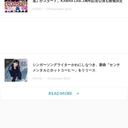
道』がスタート。KAWAII LAB.3周年記念公演も開催決定
FOOD ・
05.November.2024
10
シンガーソングライターかわにしなつき、新曲「センチ
メンタルとホットコーヒー」をリリース
MUSIC ・
31.October.2024
READ MORE
arrow_forward