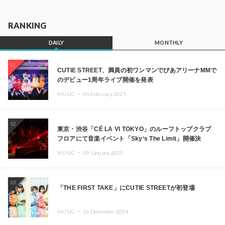
RANKING
DAILY
MONTHLY
01
CUTIE STREET、満員の初ワンマンでぴあアリーナMMで
のデビュー1周年ライブ開催を発表
MUSIC ・
04.February.2025
02
東京・渋谷「CÉ LA VI TOKYO」のルーフトップクラブ
フロアにて音楽イベント「Sky‘s The Limit」開催決
定!! GREEN ASSASSIN DOLLAR、JOMMY、
MUSIC ・
09.January.2025
Kza（FORCE OF NATURE）ら日本を代表するDJ・クリ
エイターが出演
03
「THE FIRST TAKE」にCUTIE STREETが初登場
MUSIC ・
16.December.2024