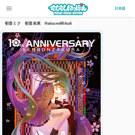
menu
日本語
初音ミク 初音未來 HatsuneMiku6