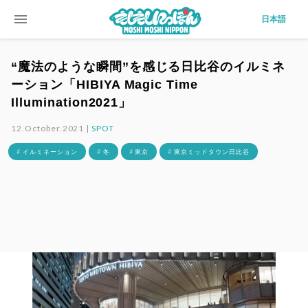
menu
日本語
“魔法のような瞬間”を感じる日比谷のイルミネ
ーション「HIBIYA Magic Time
Illumination2021」
12.October.2021 |
SPOT
# イルミネーション
# 冬
# 東京
# 東京ミッドタウン日比谷