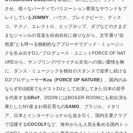
させ、様々なパーティでバリエーション豊富なサウンドをプ
レイしている
JOMMY
、ハウス、ブレイクビーツ、ディス
コ、テクノ、エレクトロ、ヒップホップ、ダブなどのさまざ
まなジャンルの音楽を自由自在に操りながら、文字通り“自
然派”とも呼べる独創的なアプローチでグッド・ミュージッ
クを生み出すDJ／プロデュース・ユニットFORCE OF NAT
UREから、サンプリング/ヴァイナル文化への強い愛情を胸
に、ダンス・ミュージックを独自のスタンスで追求し続ける
DJ/プロデューサー
Kza
（
FORCE OF NATURE
）
、国内のみ
ならずEU諸国でもゲストDJとして出演してきた日本の若手
を代表する
GReY
、2023年にはBOILER ROOMにも初出演を
果たしたNY産まれ明石育ちの
SAMO
、ブラジル、イタリ
ア、日本とインターナショナルな血を引く、国内主要クラブ
で活躍する
COCOLY
など、海外からも人気を集める国内トッ