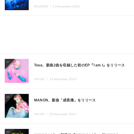
CAFE」と「SUSHIDELIC」のアイコンガールたちがニュ
FASHION ・
15.November.2024
ーヨークで夢のステージを披露
07
Toua、新曲2曲を収録した初のEP『I am I』をリリース
MUSIC ・
13.November.2024
08
MANON、新曲「成長痛」をリリース
MUSIC ・
05.November.2024
09