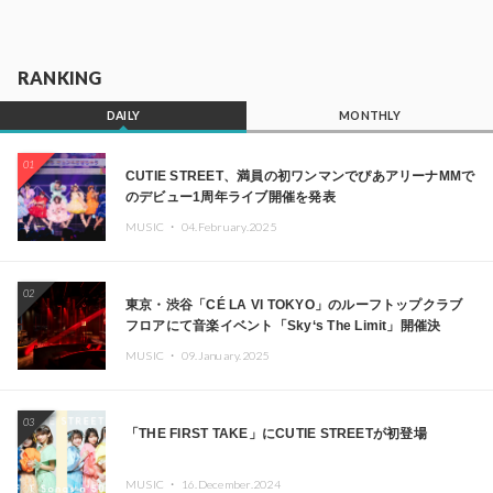
RANKING
DAILY
MONTHLY
01
CUTIE STREET、満員の初ワンマンでぴあアリーナMMで
のデビュー1周年ライブ開催を発表
MUSIC ・
04.February.2025
02
東京・渋谷「CÉ LA VI TOKYO」のルーフトップクラブ
フロアにて音楽イベント「Sky‘s The Limit」開催決
定!! GREEN ASSASSIN DOLLAR、JOMMY、
MUSIC ・
09.January.2025
Kza（FORCE OF NATURE）ら日本を代表するDJ・クリ
エイターが出演
03
「THE FIRST TAKE」にCUTIE STREETが初登場
MUSIC ・
16.December.2024