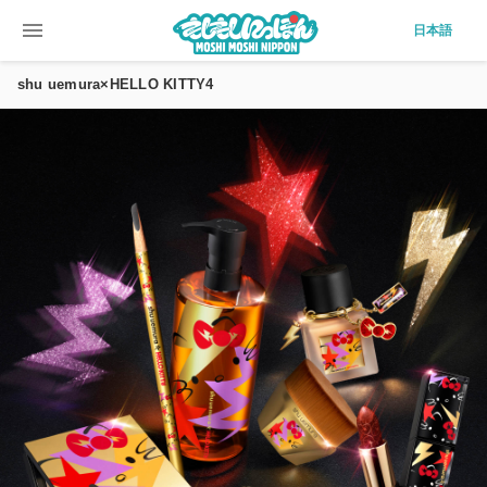
menu
日本語
shu uemura×HELLO KITTY4