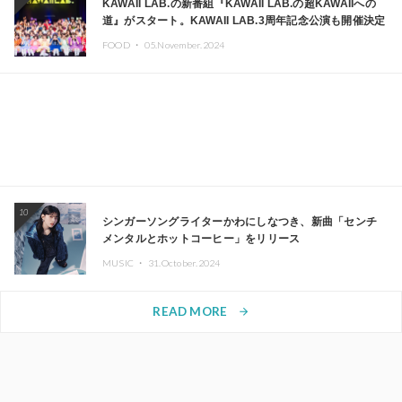
KAWAII LAB.の新番組『KAWAII LAB.の超KAWAIIへの
道』がスタート。KAWAII LAB.3周年記念公演も開催決定
FOOD ・
05.November.2024
10
シンガーソングライターかわにしなつき、新曲「センチ
メンタルとホットコーヒー」をリリース
MUSIC ・
31.October.2024
READ MORE
arrow_forward