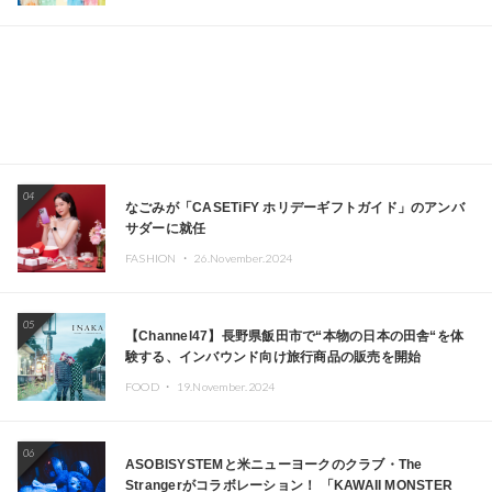
04
なごみが「CASETiFY ホリデーギフトガイド」のアンバ
サダーに就任
FASHION ・
26.November.2024
05
【Channel47】長野県飯田市で“本物の日本の田舎“を体
験する、インバウンド向け旅行商品の販売を開始
FOOD ・
19.November.2024
06
ASOBISYSTEMと米ニューヨークのクラブ・The
Strangerがコラボレーション！ 「KAWAII MONSTER