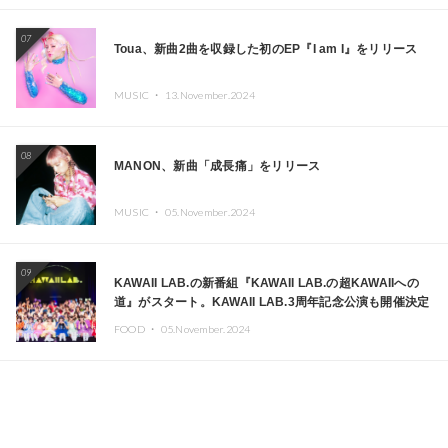
07
Toua、新曲2曲を収録した初のEP『I am I』をリリース
MUSIC ・
13.November.2024
08
MANON、新曲「成長痛」をリリース
MUSIC ・
05.November.2024
09
KAWAII LAB.の新番組『KAWAII LAB.の超KAWAIIへの
道』がスタート。KAWAII LAB.3周年記念公演も開催決定
FOOD ・
05.November.2024