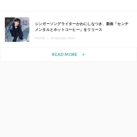
10
シンガーソングライターかわにしなつき、新曲「センチ
メンタルとホットコーヒー」をリリース
MUSIC ・
31.October.2024
READ MORE
arrow_forward