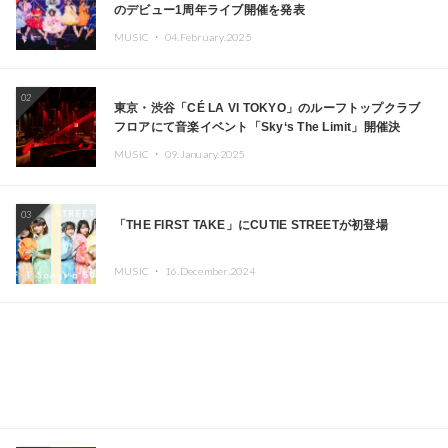
のデビュー1周年ライブ開催を発表
MUSIC ・
04.February.2025
02
東京・渋谷「CÉ LA VI TOKYO」のルーフトップクラブ
フロアにて音楽イベント「Sky‘s The Limit」開催決
定!! GREEN ASSASSIN DOLLAR、JOMMY、
MUSIC ・
09.January.2025
Kza（FORCE OF NATURE）ら日本を代表するDJ・クリ
エイターが出演
03
「THE FIRST TAKE」にCUTIE STREETが初登場
MUSIC ・
16.December.2024