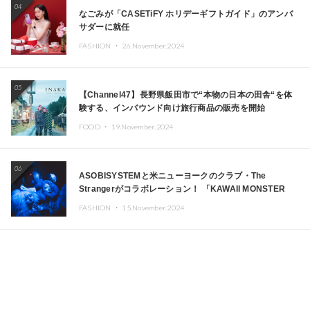
04
なごみが「CASETiFY ホリデーギフトガイド」のアンバ
サダーに就任
FASHION ・
26.November.2024
05
【Channel47】長野県飯田市で“本物の日本の田舎“を体
験する、インバウンド向け旅行商品の販売を開始
FOOD ・
19.November.2024
06
ASOBISYSTEMと米ニューヨークのクラブ・The
Strangerがコラボレーション！ 「KAWAII MONSTER
CAFE」と「SUSHIDELIC」のアイコンガールたちがニュ
FASHION ・
15.November.2024
ーヨークで夢のステージを披露