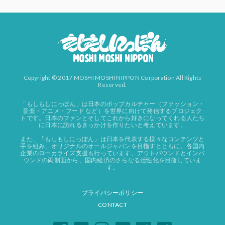
Copyright © 2017 MOSHI MOSHI NIPPON Corporation All Rights
Reserved.
「もしもしにっぽん」は日本のポップカルチャー（ファッション・
音楽・アニメ・フード など）を世界に向けて発信するプロジェク
トです。日本のファンとそしてこれから好きになってくれる人たち
に日本に訪れるきっかけを作りたいと考えています。
また、「もしもしにっぽん」は日本を代表する様々なコンテンツと
手を組み、オリジナルのオールジャパンを目指すとともに、各国内
企業のローカライズ支援も行っています。アウトバウンドとインバ
ウンドの両側面から、国内経済のさらなる活性化を目指していま
す。
プライバシーポリシー
CONTACT