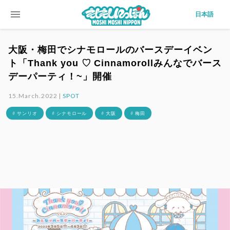
menu
日本語
大阪・梅田でシナモロールのバースデーイベン
ト「Thank you ♡ Cinnamorollみんなでバース
デーパーティ！~」開催
15.March.2022 |
SPOT
# サンリオ
# シナモロール
# 大阪
# 梅田