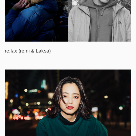
re:lax (re:ni & Laksa)