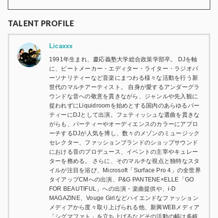
TALENT PROFILE
Licaxxx
1991年生まれ、慶応義塾大学総合政策学部卒。 DJを軸
に、ビートメーカー・エディター・ライター・ラジオパ
ーソナリティーなど音楽にまつわる様々な活動を行う新
世代のマルチアーティスト。 自身が愛するアンダーグラ
ウンドな音への敬意を貫きながら、ジャンルや先入観に
捉われずにLiquidroomを始めとする国内のあらゆるパー
ティーにDJとして出演。フェティッシュな選曲を貫きな
がらも、パーティーやオーディエンスのカラーにアプロ
ーチするDJが人気を博し、数々のメゾンのミュージック
セレクター、ファッションブランドのショップサウンド
における音のプロデュース、イベントの主宰やキュレー
ターを務める。 さらに、そのマルチな視点と独特なスタ
イルが注目を浴び、Microsoft「Surface Pro 4」の全世界
タイアップCMへの出演、P&G PANTENE×ELLE「GO
FOR BEAUTIFUL」への出演・楽曲提供や、i-D
MAGAZINE、Vouge Girlなどハイエンドなファッション
メディアから度々取り上げられる他、新興WEBメディア
「シグマファト」を立ち上げるなどその活動の幅は多岐