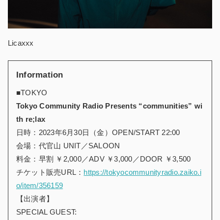
Licaxxx
Information
■TOKYO
Tokyo Community Radio Presents “communities” wi
th re;lax
日時：2023年6月30日（金）OPEN/START 22:00
会場：代官山 UNIT／SALOON
料金：早割 ￥2,000／ADV ￥3,000／DOOR ￥3,500
チケット販売URL：
https://tokyocommunityradio.zaiko.i
o/item/356159
【出演者】
SPECIAL GUEST: