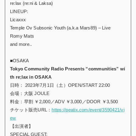
re:lax (re:ni & Laksa)
LINEUP:
Licaxxx
Temple Ov Subsonic Youth (a.k.a Mars89) – Live
Romy Mats
and more..
■OSAKA
Tokyo Community Radio Presents “communities” wi
th re;lax in OSAKA
日時： 2023年7月1日（土）OPEN/START 22:00
会場：大阪 JOULE
料金：早割 ￥2,000／ADV ￥3,000／DOOR ￥3,500
チケット販売URL：
https://peatix.com/event/3590421/vi
ew
【出演者】
SPECIAL GUEST: