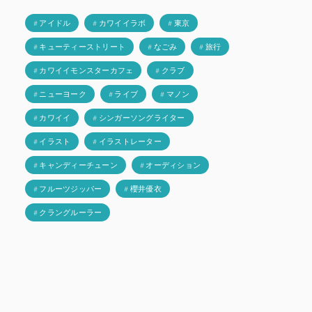
# アイドル
# カワイイラボ
# 東京
# キューティーストリート
# なごみ
# 旅行
# カワイイモンスターカフェ
# クラブ
# ニューヨーク
# ライブ
# マノン
# カワイイ
# シンガーソングライター
# イラスト
# イラストレーター
# キャンディーチューン
# オーディション
# フルーツジッパー
# 櫻井優衣
# クラングルーラー