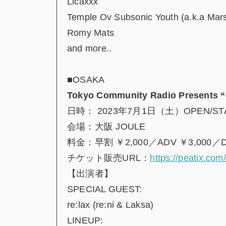
Licaxxx
Temple Ov Subsonic Youth (a.k.a Mars
Romy Mats
and more..
■OSAKA
Tokyo Community Radio Presents “
日時： 2023年7月1日（土）OPEN/STAR
会場：大阪 JOULE
料金：早割 ￥2,000／ADV ￥3,000／D
チケット販売URL：
https://peatix.co
【出演者】
SPECIAL GUEST:
re:lax (re:ni & Laksa)
LINEUP: