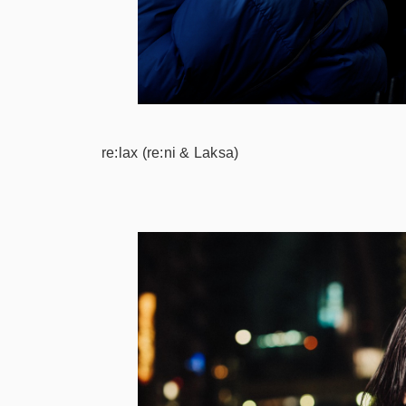
re:lax (re:ni & Laksa)