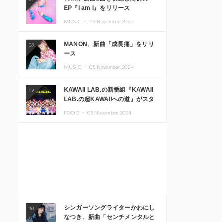
EP『I am I』をリリース
MUSIC ・
13.November.2024
MANON、新曲「成長痛」をリリ
08
ース
MUSIC ・
05.November.2024
KAWAII LAB.の新番組『KAWAII
09
LAB.の超KAWAIIへの道』がスタ
ート。KAWAII LAB.3周年記念公
FOOD ・
05.November.2024
演も開催決定
シンガーソングライターかわにし
10
なつき、新曲「センチメンタルと