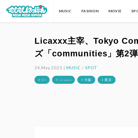
MUSIC
FASHION
MOVIE
SP
Licaxxx主宰、Tokyo C
ズ「communities」
24.May.2023 |
MUSIC
/
SPOT
# DJ
# Licaxxx
# 大阪
# 東京