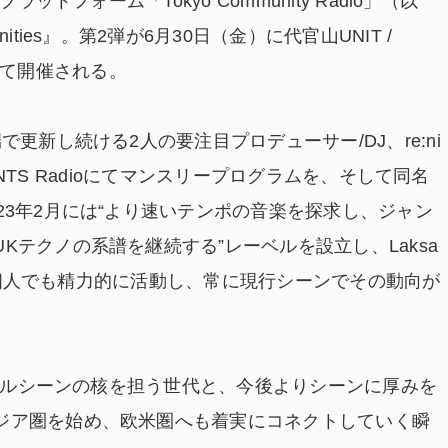
ットフォーム「Tokyo Community Radio」（以
ties』。第2弾が6月30日（金）に代官山UNIT /
E にて開催される。
更新し続ける2人の要注目プロデューサー/DJ、re:ni
してNTS Radioにてマンスリープログラムを、そして同名
23年2月には“より速いテンポの音楽を探求し、ジャン
Kテクノの系譜を継続する”レーベルを設立し、Laksa
ース。個人でも精力的に活動し、常に現行シーンでその動向が
ローカルシーンの核を担う世代と、今後よりシーンに厚みを
ジア圏を始め、欧米圏へも着実にコネクトしていく瞬