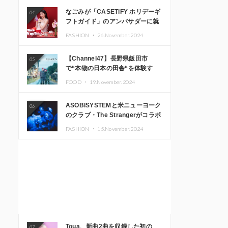
なごみが「CASETiFY ホリデーギ
04
フトガイド」のアンバサダーに就
任
FASHION ・
26.November.2024
【Channel47】長野県飯田市
05
で“本物の日本の田舎“を体験す
る、インバウンド向け旅行商品の
FOOD ・
19.November.2024
販売を開始
ASOBISYSTEMと米ニューヨーク
06
のクラブ・The Strangerがコラボ
レーション！ 「KAWAII
FASHION ・
15.November.2024
MONSTER CAFE」と
「SUSHIDELIC」のアイコンガー
ルたちがニューヨークで夢のステ
ージを披露
Toua、新曲2曲を収録した初の
07