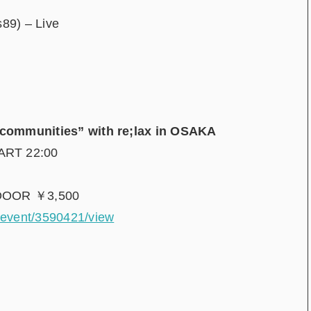
89) – Live
communities” with re;lax in OSAKA
T 22:00
OOR ￥3,500
m/event/3590421/view