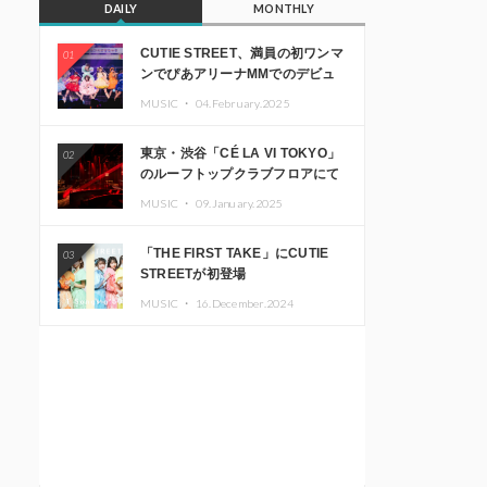
DAILY
MONTHLY
CUTIE STREET、満員の初ワンマ
01
ンでぴあアリーナMMでのデビュ
ー1周年ライブ開催を発表
MUSIC ・
04.February.2025
東京・渋谷「CÉ LA VI TOKYO」
02
のルーフトップクラブフロアにて
音楽イベント「Sky‘s The Limit」
MUSIC ・
09.January.2025
開催決定!! GREEN ASSASSIN
DOLLAR、JOMMY、
「THE FIRST TAKE」にCUTIE
03
Kza（FORCE OF NATURE）ら日
STREETが初登場
本を代表するDJ・クリエイターが
出演
MUSIC ・
16.December.2024