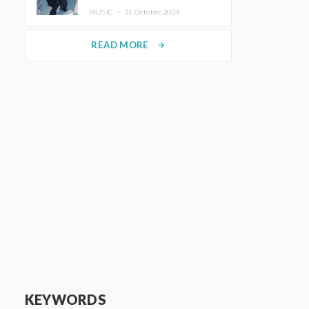
ホットコーヒー」をリリース
MUSIC ・
31.October.2024
READ MORE
arrow_forward
KEYWORDS