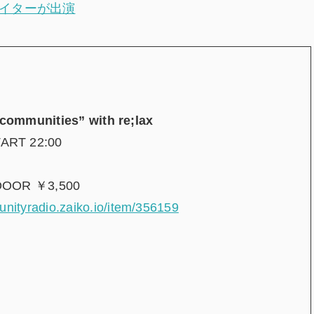
エイターが出演
ommunities” with re;lax
RT 22:00
OOR ￥3,500
unityradio.zaiko.io/item/356159