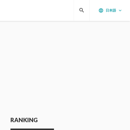
search
language
keyboard_arrow_down
日本語
RANKING