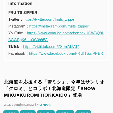
Information
FRUITS ZIPPER
Twitter：
https://twitter.com/fruits_zipper
Instagram：
https://instagram.com/fruits_zipper
YouTube：
https://www.youtube.com/channel/UCW8Q9L
BGGBgK6a-u0C0h95A
TikTok：
https://vt.tiktok.com/ZSen7dJAT/
Facebook：
https://www.facebook.com/FRUITSZIPPER
北海道を応援する「雪ミク」、今年はサンリオ
「クロミ」とコラボ！北海道限定「SNOW
MIKU×KUROMI HOKKAIDO」登場
21.December.2022 |
FASHION