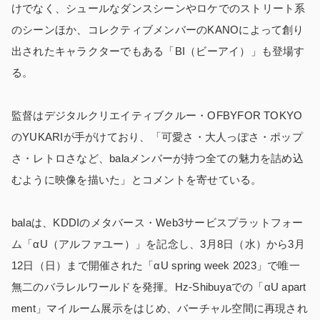
けでなく、シュールなダンスシーンやロケでのストリート系
のシーンほか、コレクティブメンバーのKANOによって創り
出されたキャラクターでもある「BI（ビーアイ）」も登場す
る。
監督はデジタルクリエイティブクルー・OFBYFOR TOKYO
のYUKARIが手がけており、「可愛さ・大人っぽさ・ポップ
さ・レトロさなど、balaメンバーが持つ全ての魅力を詰め込
むように映像を描いた」とコメントを寄せている。
balaは、KDDIのメタバース・Web3サービスプラットフォー
ム「αU（アルファユー）」を記念し、3月8日（水）から3月
12日（日）まで開催された「αU spring week 2023」で唯一
無二のバラレルワールドを発揮。Hz-Shibuyaでの「αU apart
ment」マイルーム展示をはじめ、バーチャル空間に再現され