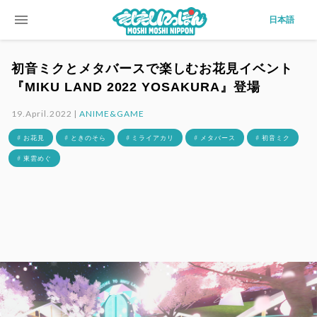
menu
日本語
初音ミクとメタバースで楽しむお花見イベント
『MIKU LAND 2022 YOSAKURA』登場
19.April.2022 |
ANIME&GAME
# お花見
# ときのそら
# ミライアカリ
# メタバース
# 初音ミク
# 東雲めぐ