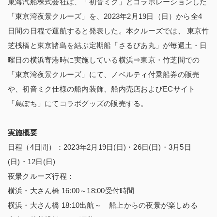
東海汽船株式会社は、「初音ミク」とコラボレーションした
「東京湾夜景クルーズ」を、2023年2月19日（日）から全4
日間の日程で運航すると発表した。本クルーズでは、 東京竹
芝桟橋と東京諸島を結ぶ定期船「さるびあ丸」が毎週土・日
曜日の横浜寄港時に実施している横浜⇒東京・竹芝間での
「東京湾夜景クルーズ」にて、ノベルティ付乗船券の販売
や、初音ミク仕様の船内装飾、船内売店およびECサイト
「島ぽち」にてコラボグッズの販売する。
実施概要
日程（4日間）：2023年2月19日(日)・26日(日)・3月5日
(日)・12日(日)
夜景クルーズ行程：
横浜・大さん橋 16:00～18:00受付時間
横浜・大さん橋 18:10出航～ 船上からの夜景が楽しめる