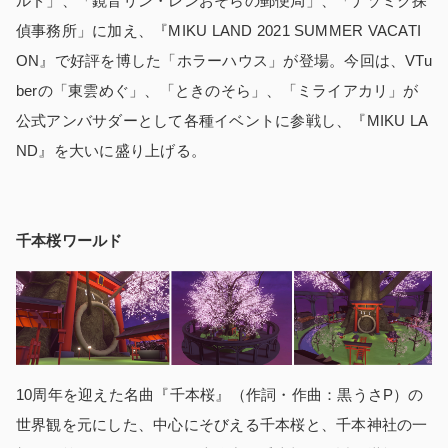
ルド」、「鏡音リン・レンおそらの郵便局」、「ナゾミク探
偵事務所」に加え、『MIKU LAND 2021 SUMMER VACATI
ON』で好評を博した「ホラーハウス」が登場。今回は、VTu
berの「東雲めぐ」、「ときのそら」、「ミライアカリ」が
公式アンバサダーとして各種イベントに参戦し、『MIKU LA
ND』を大いに盛り上げる。
千本桜ワールド
10周年を迎えた名曲『千本桜』（作詞・作曲：黒うさP）の
世界観を元にした、中心にそびえる千本桜と、千本神社の一