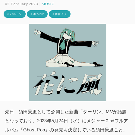
02.February.2023 |
MUSIC
# バルーン
# ボカロP
# 初音ミク
先日、須田景凪として公開した新曲「ダーリン」MVが話題
となっており、2023年5月24日（水）にメジャー２ndフルア
ルバム「Ghost Pop」の発売も決定している須田景凪こと、