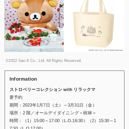
©2022 San-X Co., Ltd. All Rights Reserved.
Information
ストロベリーコレクション with リラックマ
要予約
期間：
2023
年
1
月
7
日（土）～
3
月
31
日（金）
場所：
2
階／オールデイダイニング＜樹林＞
時間：（
1
）
15:00
～
17:00
（
L.O.16:30
）（
2
）
15:30
～
1
7:30
（
L.O.17:00
）