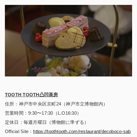
TOOTH TOOTH凸凹茶房
住所：神戸市中央区京町24（神戸市立博物館内）
営業時間：
9:30
〜
17:30
（
L.O16:30
）
定休日：毎週月曜日（博物館に準ずる）
Official Site：
https://
toothtooth.com/restaurant/decoboco-sab