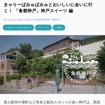
きゃりーぱみゅぱみゅとおいしいに会いに行
く！ 「食都神戸」神戸スイーツ 編
03.December.2022 |
FEATURES
/
SPOT
# きゃりーぱみゅぱみゅ
# スイーツ
# 神戸
異人館街や港町など有名な観光スポットが多い神戸は、異国