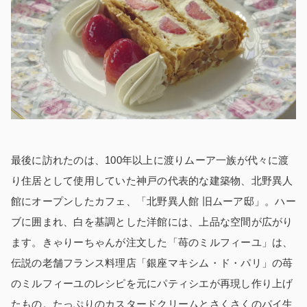
最後に訪れたのは、100年以上に渡りムーア一族が代々に渡
り住居として使用していた神戸の代表的な建築物、北野異人
館にオープンしたカフェ、
「
北野異人館 旧ムーア邸
」
。ハー
ブに囲まれ、白を基調とした洋館には、上品な空間が広がり
ます。きゃりーちゃんが注文した「苺のミルフィーユ」は、
伝説の老舗フランス料理店「銀座マキシム・ド・パリ」の苺
のミルフィーユのレシピを元にパティシエが再現し作り上げ
たもの。たっぷりのカスタードクリームとさくさくのパイ生