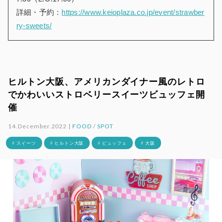
詳細・予約：
https://www.keioplaza.co.jp/event/strawber
ry-sweets/
ヒルトン大阪、アメリカンダイナー風のレトロ
でかわいいストロベリースイーツビュッフェ開
催
14.December.2022 |
FOOD
/
SPOT
# スイーツ
# ヒルトン大阪
# ビュッフェ
# 大阪