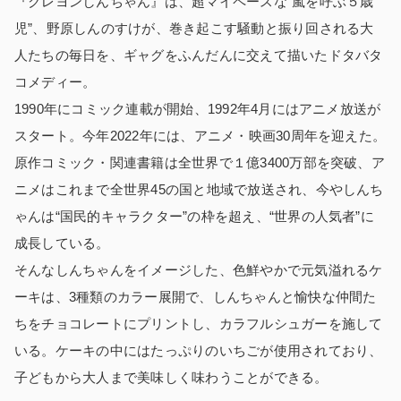
『クレヨンしんちゃん』は、超マイペースな“嵐を呼ぶ５歳
児”、野原しんのすけが、巻き起こす騒動と振り回される大
人たちの毎日を、ギャグをふんだんに交えて描いたドタバタ
コメディー。
1990年にコミック連載が開始、1992年4月にはアニメ放送が
スタート。今年2022年には、アニメ・映画30周年を迎えた。
原作コミック・関連書籍は全世界で１億3400万部を突破、ア
ニメはこれまで全世界45の国と地域で放送され、今やしんち
ゃんは“国民的キャラクター”の枠を超え、“世界の人気者”に
成長している。
そんなしんちゃんをイメージした、色鮮やかで元気溢れるケ
ーキは、3種類のカラー展開で、しんちゃんと愉快な仲間た
ちをチョコレートにプリントし、カラフルシュガーを施して
いる。ケーキの中にはたっぷりのいちごが使用されており、
子どもから大人まで美味しく味わうことができる。