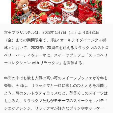
京王プラザホテルは、
2023
年
1
月
7
日（土）より
3
月
31
日
（金）までの期間限定で、
2
階／オールデイダイニング＜樹
林＞において、
2023
年に
20
周年を迎えるリラックマのストロ
ベリーパーティをテーマに、スイーツブッフェ「ストロベリ
ーコレクション
with
リラックマ」を開催する。
年間の中でも最も人気の高い苺のスイーツブッフェが今年も
登場。今回は、リラックマと一緒に癒しのひとときを堪能し
よう。苺のタルトやティラミスなど、苺尽くしのスイーツは
もちろん、リラックマたちがモチーフのスイーツを、パティ
シエがアレンジ。リラックマが好きなプリンやホットケー