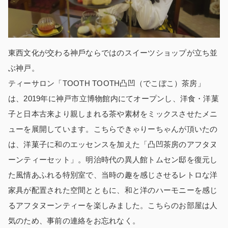
東⻄文化が交わる神⼾ならではのスイーツショップが立ち並
ぶ神戸。
ティーサロン「TOOTH TOOTH凸凹（でこぼこ）茶房」
は、2019年に神戸市立博物館内にてオープンし、洋食・洋菓
子と日本古来より親しまれる茶や素材をミックスさせたメニ
ューを展開しています。こちらできゃりーちゃんが頂いたの
は、洋菓子に和のエッセンスを加えた「凸凹茶房のアフタヌ
ーンティーセット」。明治時代の異人館トムセン邸を復元し
た風情あふれる特別室で、当時の趣を感じさせるレトロな洋
家具が配置された空間とともに、和と洋のハーモニーを感じ
るアフタヌーンティーを楽しみました。こちらのお部屋は人
気のため、事前の連絡をお忘れなく。