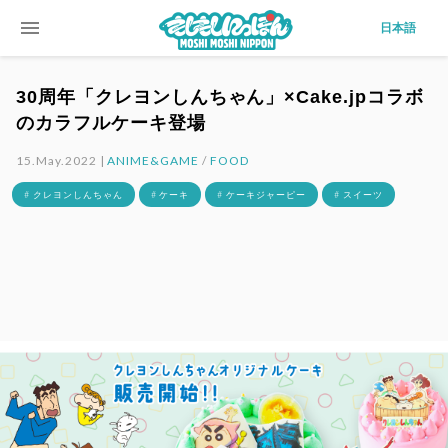
menu
日本語
30周年「クレヨンしんちゃん」×Cake.jpコラボ
のカラフルケーキ登場
15.May.2022 |
ANIME&GAME
/
FOOD
# クレヨンしんちゃん
# ケーキ
# ケーキジャーピー
# スイーツ