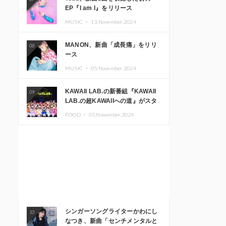
EP『I am I』をリリース
MUSIC ・
13.November.2024
MANON、新曲「成長痛」をリリ
08
ース
MUSIC ・
05.November.2024
KAWAII LAB.の新番組『KAWAII
09
LAB.の超KAWAIIへの道』がスタ
ート。KAWAII LAB.3周年記念公
FOOD ・
05.November.2024
演も開催決定
シンガーソングライターかわにし
10
なつき、新曲「センチメンタルと