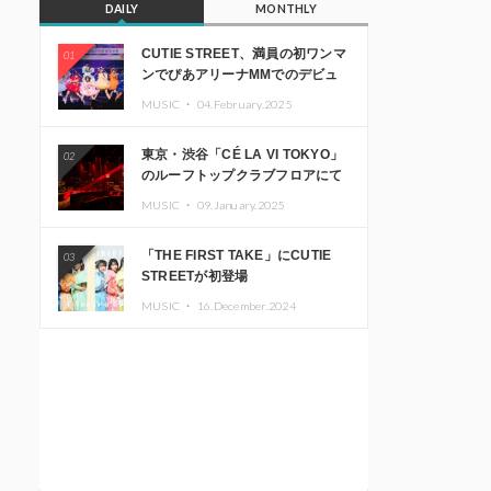
DAILY
MONTHLY
CUTIE STREET、満員の初ワンマ
01
ンでぴあアリーナMMでのデビュ
ー1周年ライブ開催を発表
MUSIC ・
04.February.2025
東京・渋谷「CÉ LA VI TOKYO」
02
のルーフトップクラブフロアにて
音楽イベント「Sky‘s The Limit」
MUSIC ・
09.January.2025
開催決定!! GREEN ASSASSIN
DOLLAR、JOMMY、
「THE FIRST TAKE」にCUTIE
03
Kza（FORCE OF NATURE）ら日
STREETが初登場
本を代表するDJ・クリエイターが
出演
MUSIC ・
16.December.2024