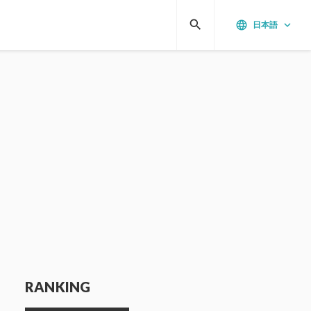
search
language
keyboard_arrow_down
日本語
RANKING