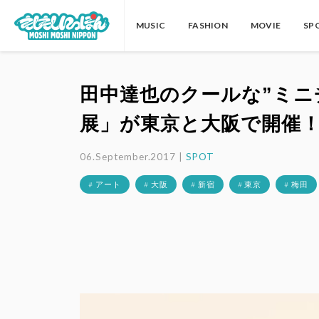
MUSIC
FASHION
MOVIE
SP
田中達也のクールな”ミニチュ
展」が東京と大阪で開催
06.September.2017 |
SPOT
# アート
# 大阪
# 新宿
# 東京
# 梅田