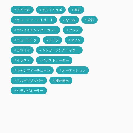
# アイドル
# カワイイラボ
# 東京
# キューティーストリート
# なごみ
# 旅行
# カワイイモンスターカフェ
# クラブ
# ニューヨーク
# ライブ
# マノン
# カワイイ
# シンガーソングライター
# イラスト
# イラストレーター
# キャンディーチューン
# オーディション
# フルーツジッパー
# 櫻井優衣
# クラングルーラー