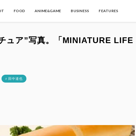
OT
FOOD
ANIME&GAME
BUSINESS
FEATURES
ア”写真。「MINIATURE LIFE
！
# 田中達也