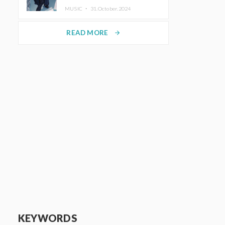
ホットコーヒー」をリリース
MUSIC ・
31.October.2024
READ MORE
arrow_forward
KEYWORDS