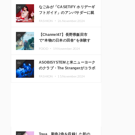
なごみが「CASETiFY ホリデーギ
04
フトガイド」のアンバサダーに就
任
FASHION ・
26.November.2024
【Channel47】長野県飯田市
05
で“本物の日本の田舎“を体験す
る、インバウンド向け旅行商品の
FOOD ・
19.November.2024
販売を開始
ASOBISYSTEMと米ニューヨーク
06
のクラブ・The Strangerがコラボ
レーション！ 「KAWAII
FASHION ・
15.November.2024
MONSTER CAFE」と
「SUSHIDELIC」のアイコンガー
ルたちがニューヨークで夢のステ
ージを披露
Toua、新曲2曲を収録した初の
07