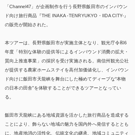
「Channel47」が企画制作を行う長野県飯田市のインバウン
ド向け旅行商品『THE INAKA -TENRYUKYO・IIDA CITY-』
の販売が開始された。
本ツアーは、長野県飯田市が実施主体となり、観光庁令和6
年度「特別な体験の提供等によるインバウンド消費の拡大・
質向上推進事業」の採択を受け実施される。南信州観光公社
が提供する農家ホームステイを高付加価値化し、インバウン
ド向けに飯田市天龍峡を舞台にした極めてディープな“本物
の日本の田舎”を体験することができるツアーとなってい
る。
飯田市天龍峡にある地域資源を活かした旅行商品を造成する
ことにより、飾らない地域の魅力を国内外へ発信するととも
に、地産地消の活性化、伝統文化の継承、地域コミュニティ