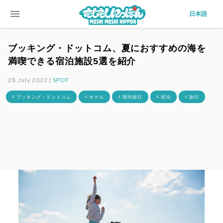
menu
日本語
ブッキング・ドットコム、夏におすすめの海を
満喫できる宿泊施設5選を紹介
28.July.2022 |
SPOT
# ブッキング・ドットコム
# ホテル
# 国内旅行
# 宿泊
# 旅行