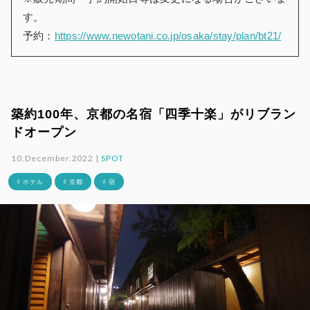
す。
予約：
https://www.newotani.co.jp/osaka/stay/plan/bt21/
築約100年、京都の名宿「四季十楽」がリブラン
ドオープン
10.December.2022 |
SPOT
# ホテル
# 京都
# 宿