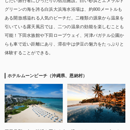
したい旅行者にぴったりの宿泊施設。白い砂浜とエメラルド
グリーンの海を誇る白浜大浜海水浴場は、約800メートルも
ある開放感溢れる人気のビーチだ。二種類の源泉から温泉を
引いている露天風呂では、二つの温泉の効能を楽しむことも
可能！下田水族館や下田ロープウェイ、河津バガテル公園か
らも車で近い距離にあり、滞在中は伊豆の魅力をたっぷりと
体験することができる。
ホテルムーンビーチ（沖縄県、恩納村）