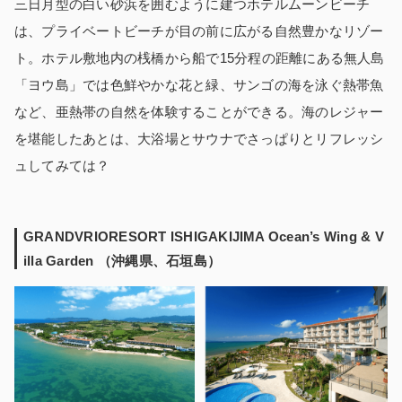
三日月型の白い砂浜を囲むように建つホテルムーンビーチ
は、プライベートビーチが目の前に広がる自然豊かなリゾー
ト。ホテル敷地内の桟橋から船で15分程の距離にある無人島
「ヨウ島」では色鮮やかな花と緑、サンゴの海を泳ぐ熱帯魚
など、亜熱帯の自然を体験することができる。海のレジャー
を堪能したあとは、大浴場とサウナでさっぱりとリフレッシ
ュしてみては？
GRANDVRIORESORT ISHIGAKIJIMA Ocean’s Wing & V
illa Garden （沖縄県、石垣島）