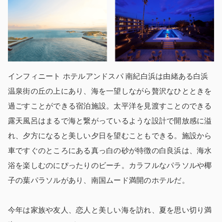
インフィニート ホテルアンドスパ 南紀白浜は由緒ある白浜
温泉街の丘の上にあり、海を一望しながら贅沢なひとときを
過ごすことができる宿泊施設。太平洋を見渡すことのできる
露天風呂はまるで海と繋がっているような設計で開放感に溢
れ、夕方になると美しい夕日を望むこともできる。施設から
車ですぐのところにある真っ白の砂が特徴の白良浜は、海水
浴を楽しむのにぴったりのビーチ。カラフルなパラソルや椰
子の葉パラソルがあり、南国ムード満開のホテルだ。
今年は家族や友人、恋人と美しい海を訪れ、夏を思い切り満