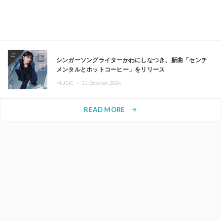
10
シンガーソングライターかわにしなつき、新曲「センチ
メンタルとホットコーヒー」をリリース
MUSIC ・
31.October.2024
READ MORE
arrow_forward