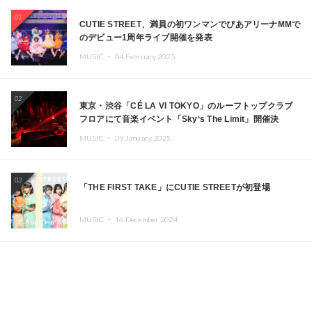
01
CUTIE STREET、満員の初ワンマンでぴあアリーナMMで
のデビュー1周年ライブ開催を発表
MUSIC ・
04.February.2025
02
東京・渋谷「CÉ LA VI TOKYO」のルーフトップクラブ
フロアにて音楽イベント「Sky‘s The Limit」開催決
定!! GREEN ASSASSIN DOLLAR、JOMMY、
MUSIC ・
09.January.2025
Kza（FORCE OF NATURE）ら日本を代表するDJ・クリ
エイターが出演
03
「THE FIRST TAKE」にCUTIE STREETが初登場
MUSIC ・
16.December.2024