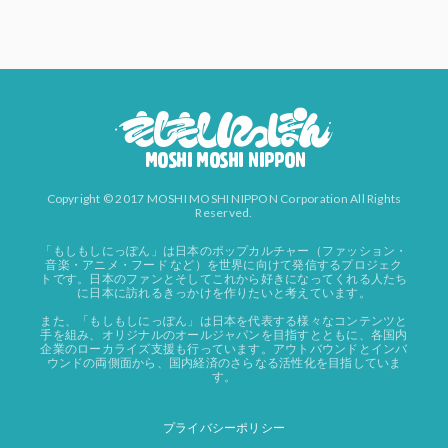
Copyright © 2017 MOSHI MOSHI NIPPON Corporation All Rights
Reserved.
「もしもしにっぽん」は日本のポップカルチャー（ファッション・
音楽・アニメ・フード など）を世界に向けて発信するプロジェク
トです。日本のファンとそしてこれから好きになってくれる人たち
に日本に訪れるきっかけを作りたいと考えています。
また、「もしもしにっぽん」は日本を代表する様々なコンテンツと
手を組み、オリジナルのオールジャパンを目指すとともに、各国内
企業のローカライズ支援も行っています。アウトバウンドとインバ
ウンドの両側面から、国内経済のさらなる活性化を目指していま
す。
プライバシーポリシー