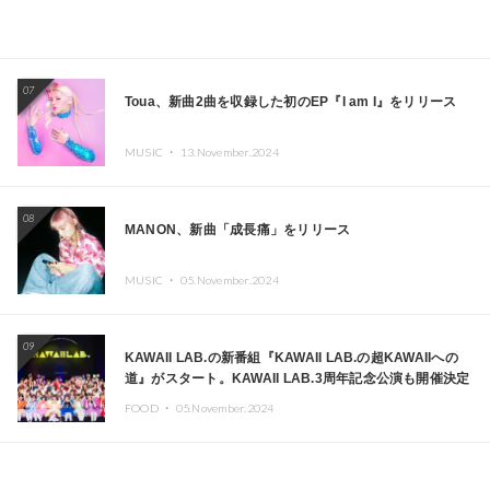
07
Toua、新曲2曲を収録した初のEP『I am I』をリリース
MUSIC ・
13.November.2024
08
MANON、新曲「成長痛」をリリース
MUSIC ・
05.November.2024
09
KAWAII LAB.の新番組『KAWAII LAB.の超KAWAIIへの
道』がスタート。KAWAII LAB.3周年記念公演も開催決定
FOOD ・
05.November.2024