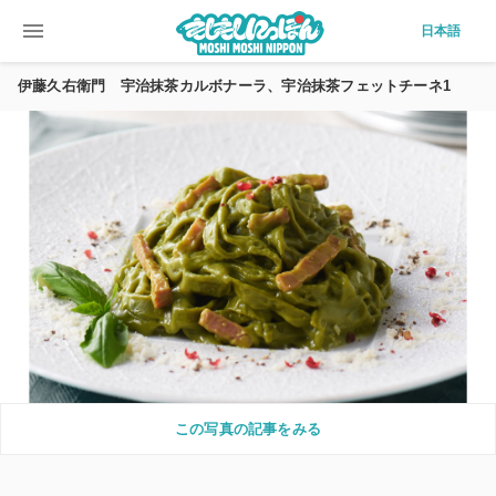
menu
日本語
伊藤久右衛門 宇治抹茶カルボナーラ、宇治抹茶フェットチーネ1
この写真の記事をみる