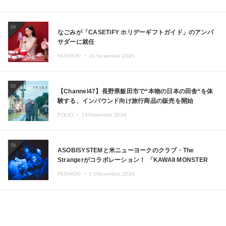
04
なごみが「CASETiFY ホリデーギフトガイド」のアンバ
サダーに就任
FASHION ・
26.November.2024
05
【Channel47】長野県飯田市で“本物の日本の田舎“を体
験する、インバウンド向け旅行商品の販売を開始
FOOD ・
19.November.2024
06
ASOBISYSTEMと米ニューヨークのクラブ・The
Strangerがコラボレーション！ 「KAWAII MONSTER
CAFE」と「SUSHIDELIC」のアイコンガールたちがニュ
FASHION ・
15.November.2024
ーヨークで夢のステージを披露