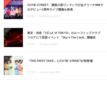
01
CUTIE STREET、満員の初ワンマンでぴあアリーナMMで
のデビュー1周年ライブ開催を発表
MUSIC ・
04.February.2025
02
東京・渋谷「CÉ LA VI TOKYO」のルーフトップクラブ
フロアにて音楽イベント「Sky‘s The Limit」開催決
定!! GREEN ASSASSIN DOLLAR、JOMMY、
MUSIC ・
09.January.2025
Kza（FORCE OF NATURE）ら日本を代表するDJ・クリ
エイターが出演
03
「THE FIRST TAKE」にCUTIE STREETが初登場
MUSIC ・
16.December.2024