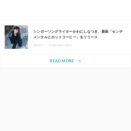
10
シンガーソングライターかわにしなつき、新曲「センチ
メンタルとホットコーヒー」をリリース
MUSIC ・
31.October.2024
READ MORE
arrow_forward