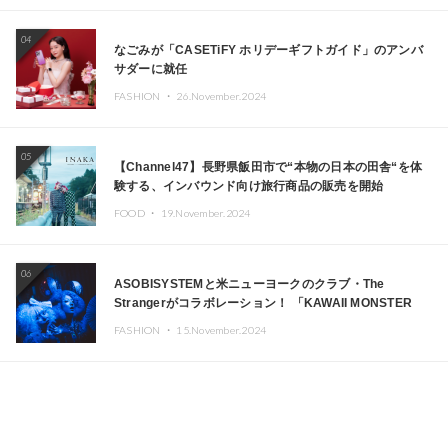
04
なごみが「CASETiFY ホリデーギフトガイド」のアンバ
サダーに就任
FASHION ・
26.November.2024
05
【Channel47】長野県飯田市で“本物の日本の田舎“を体
験する、インバウンド向け旅行商品の販売を開始
FOOD ・
19.November.2024
06
ASOBISYSTEMと米ニューヨークのクラブ・The
Strangerがコラボレーション！ 「KAWAII MONSTER
CAFE」と「SUSHIDELIC」のアイコンガールたちがニュ
FASHION ・
15.November.2024
ーヨークで夢のステージを披露