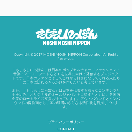
Copyright © 2017 MOSHI MOSHI NIPPON Corporation All Rights
Reserved.
「もしもしにっぽん」は日本のポップカルチャー（ファッション・
音楽・アニメ・フード など）を世界に向けて発信するプロジェク
トです。日本のファンとそしてこれから好きになってくれる人たち
に日本に訪れるきっかけを作りたいと考えています。
また、「もしもしにっぽん」は日本を代表する様々なコンテンツと
手を組み、オリジナルのオールジャパンを目指すとともに、各国内
企業のローカライズ支援も行っています。アウトバウンドとインバ
ウンドの両側面から、国内経済のさらなる活性化を目指していま
す。
プライバシーポリシー
CONTACT