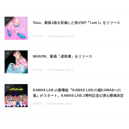
07
Toua、新曲2曲を収録した初のEP『I am I』をリリース
MUSIC ・
13.November.2024
08
MANON、新曲「成長痛」をリリース
MUSIC ・
05.November.2024
09
KAWAII LAB.の新番組『KAWAII LAB.の超KAWAIIへの
道』がスタート。KAWAII LAB.3周年記念公演も開催決定
FOOD ・
05.November.2024