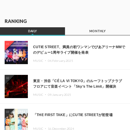
RANKING
DAILY
MONTHLY
01
CUTIE STREET、満員の初ワンマンでぴあアリーナMMで
のデビュー1周年ライブ開催を発表
MUSIC ・
04.February.2025
02
東京・渋谷「CÉ LA VI TOKYO」のルーフトップクラブ
フロアにて音楽イベント「Sky‘s The Limit」開催決
定!! GREEN ASSASSIN DOLLAR、JOMMY、
MUSIC ・
09.January.2025
Kza（FORCE OF NATURE）ら日本を代表するDJ・クリ
エイターが出演
03
「THE FIRST TAKE」にCUTIE STREETが初登場
MUSIC ・
16.December.2024