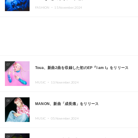
CAFE」と「SUSHIDELIC」のアイコンガールたちがニュ
FASHION ・
15.November.2024
ーヨークで夢のステージを披露
07
Toua、新曲2曲を収録した初のEP『I am I』をリリース
MUSIC ・
13.November.2024
08
MANON、新曲「成長痛」をリリース
MUSIC ・
05.November.2024
09