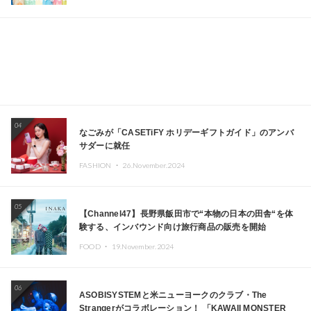
04
なごみが「CASETiFY ホリデーギフトガイド」のアンバ
サダーに就任
FASHION ・
26.November.2024
05
【Channel47】長野県飯田市で“本物の日本の田舎“を体
験する、インバウンド向け旅行商品の販売を開始
FOOD ・
19.November.2024
06
ASOBISYSTEMと米ニューヨークのクラブ・The
Strangerがコラボレーション！ 「KAWAII MONSTER