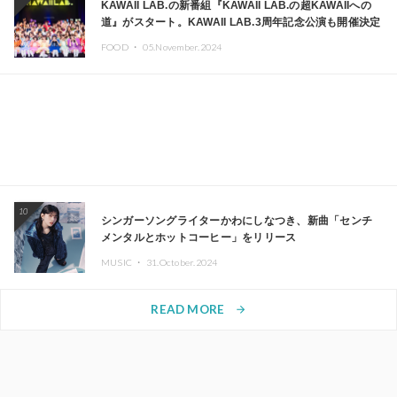
KAWAII LAB.の新番組『KAWAII LAB.の超KAWAIIへの
道』がスタート。KAWAII LAB.3周年記念公演も開催決定
FOOD ・
05.November.2024
10
シンガーソングライターかわにしなつき、新曲「センチ
メンタルとホットコーヒー」をリリース
MUSIC ・
31.October.2024
READ MORE
arrow_forward