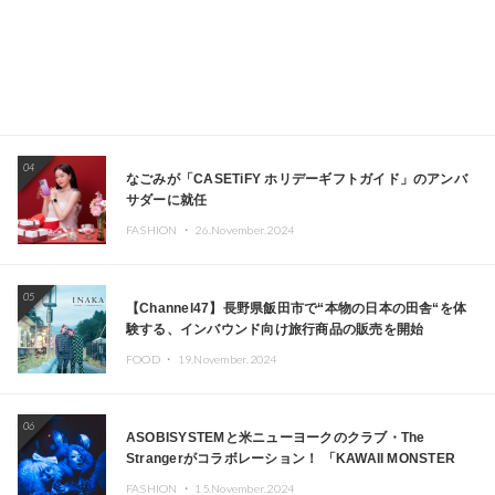
04
なごみが「CASETiFY ホリデーギフトガイド」のアンバ
サダーに就任
FASHION ・
26.November.2024
05
【Channel47】長野県飯田市で“本物の日本の田舎“を体
験する、インバウンド向け旅行商品の販売を開始
FOOD ・
19.November.2024
06
ASOBISYSTEMと米ニューヨークのクラブ・The
Strangerがコラボレーション！ 「KAWAII MONSTER
CAFE」と「SUSHIDELIC」のアイコンガールたちがニュ
FASHION ・
15.November.2024