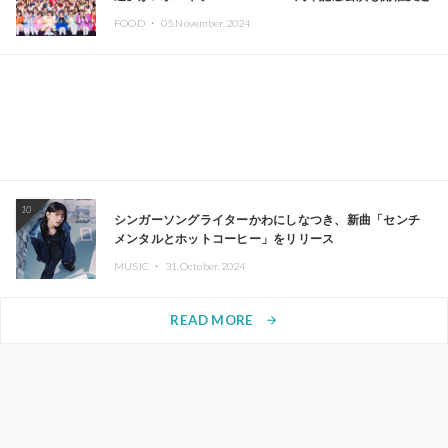
FOOD ・
05.November.2024
10
シンガーソングライターかわにしなつき、新曲「センチ
メンタルとホットコーヒー」をリリース
MUSIC ・
31.October.2024
READ MORE
arrow_forward