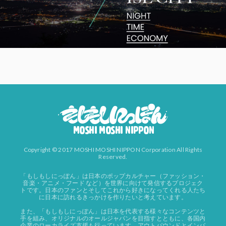
Copyright © 2017 MOSHI MOSHI NIPPON Corporation All Rights
Reserved.
「もしもしにっぽん」は日本のポップカルチャー（ファッション・
音楽・アニメ・フード など）を世界に向けて発信するプロジェク
トです。日本のファンとそしてこれから好きになってくれる人たち
に日本に訪れるきっかけを作りたいと考えています。
また、「もしもしにっぽん」は日本を代表する様々なコンテンツと
手を組み、オリジナルのオールジャパンを目指すとともに、各国内
企業のローカライズ支援も行っています。アウトバウンドとインバ