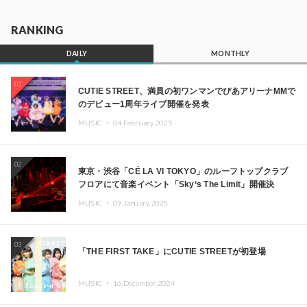
RANKING
DAILY
MONTHLY
01
CUTIE STREET、満員の初ワンマンでぴあアリーナMMで
のデビュー1周年ライブ開催を発表
MUSIC ・
04.February.2025
02
東京・渋谷「CÉ LA VI TOKYO」のルーフトップクラブ
フロアにて音楽イベント「Sky‘s The Limit」開催決
定!! GREEN ASSASSIN DOLLAR、JOMMY、
MUSIC ・
09.January.2025
Kza（FORCE OF NATURE）ら日本を代表するDJ・クリ
エイターが出演
03
「THE FIRST TAKE」にCUTIE STREETが初登場
MUSIC ・
16.December.2024