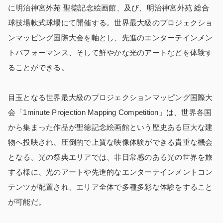
に明治神宮外苑 聖徳記念絵画館、及び、明治神宮外苑 総合
球技場軟式球場にて開催する。世界最大級のプロジェクショ
ンマッピング国際大会を軸とし、先進のエンターテインメン
トパフォーマンス、そして鮮やかな光のアートなどを体験す
ることができる。
目玉となる世界最大級のプロジェクションマッピング国際大
会
「1minute Projection Mapping Competition」
は、世界各国
から集まった作品が聖徳記念絵画館という歴史ある巨大な建
物へ投映され、圧倒的で上質な映像体験ができる貴重な機会
となる。光の祭典エリアでは、非日常感のある光の世界を旅
する様に、光のアートや先進的なエンターテインメントコン
テンツが配置され、エリア全体で多種多彩な体験をすること
が可能だ。