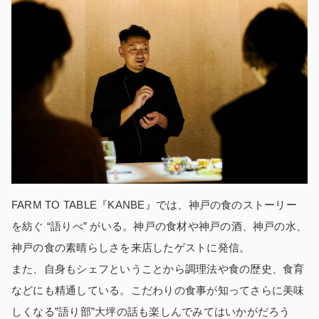
FARM TO TABLE『KANBE』では、神戸の食のストーリー
を紡ぐ “語りべ” がいる。神戸の食材や神戸の酒、神戸の水、
神戸の食の素晴らしさを来店したゲストに発信。
また、自身もシェフということから調理法や食の歴史、食育
などにも精通している。こだわりの食事が知ってさらに美味
しくなる”語り部”大坪の話も楽しんでみてはいかがだろう