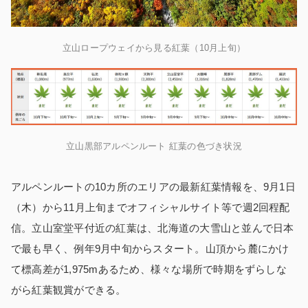
立山ロープウェイから見る紅葉（10月上旬）
立山黒部アルペンルート 紅葉の色づき状況
アルペンルートの10カ所のエリアの最新紅葉情報を、9月1日
（木）から11月上旬までオフィシャルサイト等で週2回程配
信。立山室堂平付近の紅葉は、北海道の大雪山と並んで日本
で最も早く、例年9月中旬からスタート。山頂から麓にかけ
て標高差が1,975mあるため、様々な場所で時期をずらしな
がら紅葉観賞ができる。