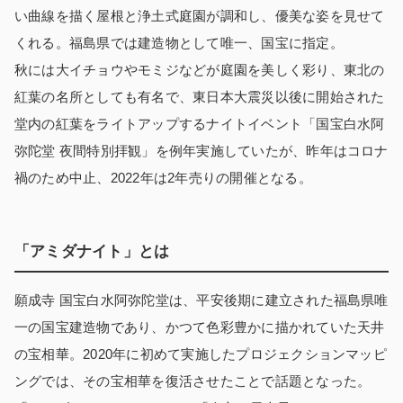
い曲線を描く屋根と浄土式庭園が調和し、優美な姿を見せて
くれる。福島県では建造物として唯一、国宝に指定。
秋には大イチョウやモミジなどが庭園を美しく彩り、東北の
紅葉の名所としても有名で、東日本大震災以後に開始された
堂内の紅葉をライトアップするナイトイベント「国宝白水阿
弥陀堂 夜間特別拝観」を例年実施していたが、昨年はコロナ
禍のため中止、2022年は2年売りの開催となる。
「アミダナイト」とは
願成寺 国宝白水阿弥陀堂は、平安後期に建立された福島県唯
一の国宝建造物であり、かつて色彩豊かに描かれていた天井
の宝相華。2020年に初めて実施したプロジェクションマッピ
ングでは、その宝相華を復活させたことで話題となった。