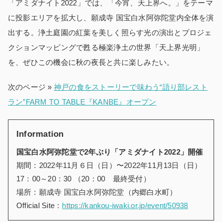
「アミダナイト2022」では、「今宵、天上界へ。」をテーマ
に投影エリアを拡大し、願成寺 国宝白水阿弥陀堂内全体を演
出する。浄土庭園の紅葉を美しく照らす光の演出とプロジェ
クションマッピングで甦る極楽浄土の世界「天上界光明」
を、ぜひこの機会に秋の夜長と共に楽しみたい。
次のページ »
神戸の食をストーリーで味わう“語り部レスト
ラン”FARM TO TABLE『KANBE』オープン
Information
国宝白水阿弥陀堂で2年ぶり「アミダナイト2022」開催
期間：2022年11月６日（日）〜2022年11月13日（日）
17：00～20：30 （20：00 最終受付）
場所：願成寺 国宝白水阿弥陀堂（内郷白水町）
Official Site：
https://kankou-iwaki.or.jp/event/50938