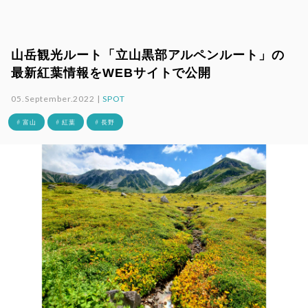
山岳観光ルート「立山黒部アルペンルート」の
最新紅葉情報をWEBサイトで公開
05.September.2022 |
SPOT
# 富山
# 紅葉
# 長野