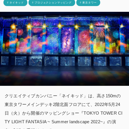
# ネイキッド
# プロジェクションマッピング
# 東京タワー
クリエイティブカンパニー「ネイキッド」は、高さ150mの
東京タワーメインデッキ2階北面フロアにて、2022年5月24
日（火）から開催のマッピングショー『TOKYO TOWER CI
TY LIGHT FANTASIA ~ Summer landscape 2022~』の演