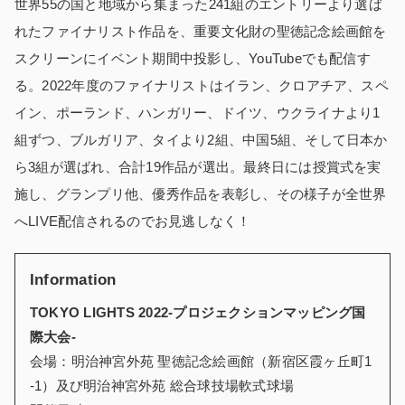
世界55の国と地域から集まった241組のエントリーより選ば
れたファイナリスト作品を、重要文化財の聖徳記念絵画館を
スクリーンにイベント期間中投影し、YouTubeでも配信す
る。2022年度のファイナリストはイラン、クロアチア、スペ
イン、ポーランド、ハンガリー、ドイツ、ウクライナより1
組ずつ、ブルガリア、タイより2組、中国5組、そして日本か
ら3組が選ばれ、合計19作品が選出。最終日には授賞式を実
施し、グランプリ他、優秀作品を表彰し、その様子が全世界
へLIVE配信されるのでお見逃しなく！
Information
TOKYO LIGHTS 2022-プロジェクションマッピング国
際大会-
会場：明治神宮外苑 聖徳記念絵画館（新宿区霞ヶ丘町1
-1）及び明治神宮外苑 総合球技場軟式球場