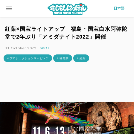
menu
日本語
紅葉×国宝ライトアップ 福島・国宝白水阿弥陀
堂で2年ぶり「アミダナイト2022」開催
31.October.2022 |
SPOT
# プロジェクションマッピング
# 福島県
# 紅葉