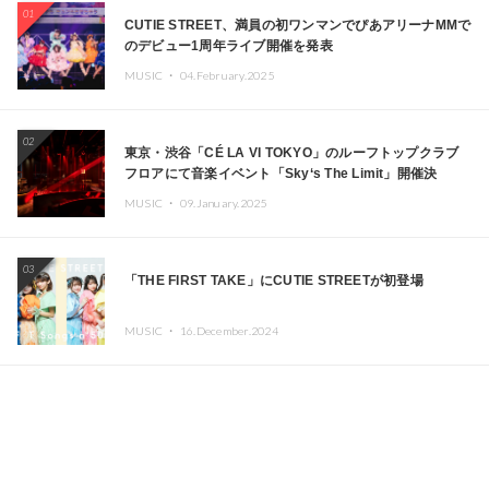
01
CUTIE STREET、満員の初ワンマンでぴあアリーナMMで
のデビュー1周年ライブ開催を発表
MUSIC ・
04.February.2025
02
東京・渋谷「CÉ LA VI TOKYO」のルーフトップクラブ
フロアにて音楽イベント「Sky‘s The Limit」開催決
定!! GREEN ASSASSIN DOLLAR、JOMMY、
MUSIC ・
09.January.2025
Kza（FORCE OF NATURE）ら日本を代表するDJ・クリ
エイターが出演
03
「THE FIRST TAKE」にCUTIE STREETが初登場
MUSIC ・
16.December.2024