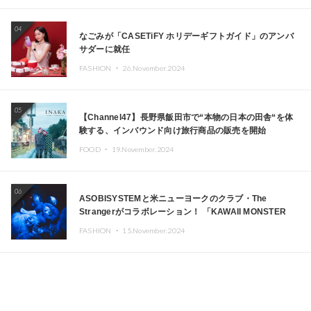
04
なごみが「CASETiFY ホリデーギフトガイド」のアンバ
サダーに就任
FASHION ・
26.November.2024
05
【Channel47】長野県飯田市で“本物の日本の田舎“を体
験する、インバウンド向け旅行商品の販売を開始
FOOD ・
19.November.2024
06
ASOBISYSTEMと米ニューヨークのクラブ・The
Strangerがコラボレーション！ 「KAWAII MONSTER
CAFE」と「SUSHIDELIC」のアイコンガールたちがニュ
FASHION ・
15.November.2024
ーヨークで夢のステージを披露