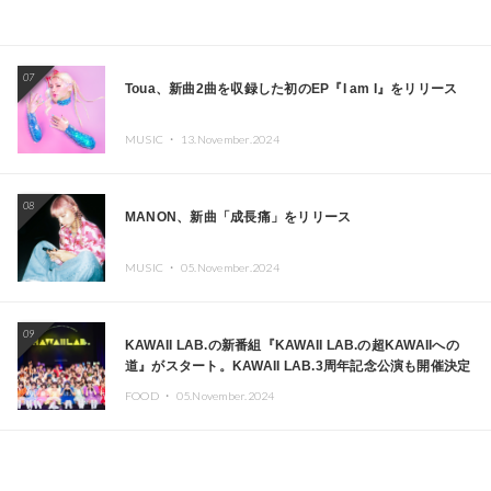
07
Toua、新曲2曲を収録した初のEP『I am I』をリリース
MUSIC ・
13.November.2024
08
MANON、新曲「成長痛」をリリース
MUSIC ・
05.November.2024
09
KAWAII LAB.の新番組『KAWAII LAB.の超KAWAIIへの
道』がスタート。KAWAII LAB.3周年記念公演も開催決定
FOOD ・
05.November.2024