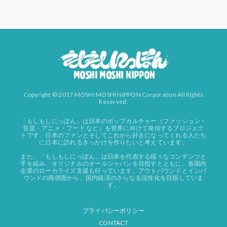
Copyright © 2017 MOSHI MOSHI NIPPON Corporation All Rights
Reserved.
「もしもしにっぽん」は日本のポップカルチャー（ファッション・
音楽・アニメ・フード など）を世界に向けて発信するプロジェク
トです。日本のファンとそしてこれから好きになってくれる人たち
に日本に訪れるきっかけを作りたいと考えています。
また、「もしもしにっぽん」は日本を代表する様々なコンテンツと
手を組み、オリジナルのオールジャパンを目指すとともに、各国内
企業のローカライズ支援も行っています。アウトバウンドとインバ
ウンドの両側面から、国内経済のさらなる活性化を目指していま
す。
プライバシーポリシー
CONTACT