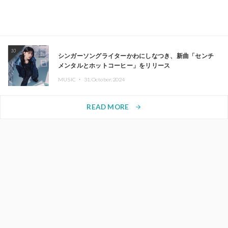
10
シンガーソングライターかわにしなつき、新曲「センチ
メンタルとホットコーヒー」をリリース
MUSIC ・
31.October.2024
READ MORE
arrow_forward