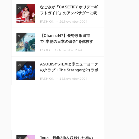
なごみが「CASETiFY ホリデーギ
04
フトガイド」のアンバサダーに就
任
FASHION ・
26.November.2024
【Channel47】長野県飯田市
05
で“本物の日本の田舎“を体験す
る、インバウンド向け旅行商品の
FOOD ・
19.November.2024
販売を開始
ASOBISYSTEMと米ニューヨーク
06
のクラブ・The Strangerがコラボ
レーション！ 「KAWAII
FASHION ・
15.November.2024
MONSTER CAFE」と
「SUSHIDELIC」のアイコンガー
ルたちがニューヨークで夢のステ
ージを披露
Toua、新曲2曲を収録した初の
07