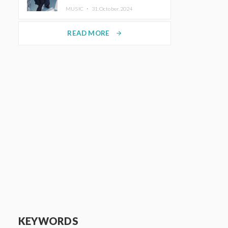
ホットコーヒー」をリリース
MUSIC ・
31.October.2024
READ MORE
arrow_forward
KEYWORDS