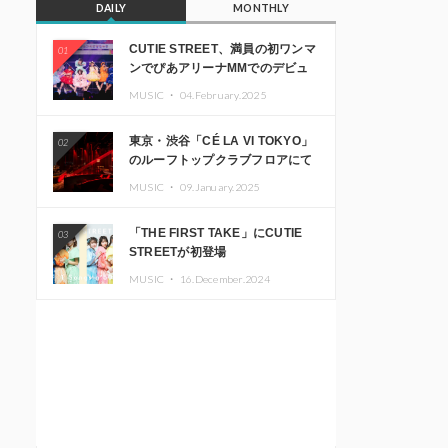
DAILY
MONTHLY
CUTIE STREET、満員の初ワンマ
01
ンでぴあアリーナMMでのデビュ
ー1周年ライブ開催を発表
MUSIC ・
04.February.2025
東京・渋谷「CÉ LA VI TOKYO」
02
のルーフトップクラブフロアにて
音楽イベント「Sky‘s The Limit」
MUSIC ・
09.January.2025
開催決定!! GREEN ASSASSIN
DOLLAR、JOMMY、
「THE FIRST TAKE」にCUTIE
03
Kza（FORCE OF NATURE）ら日
STREETが初登場
本を代表するDJ・クリエイターが
出演
MUSIC ・
16.December.2024