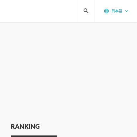
search
language
keyboard_arrow_down
日本語
RANKING