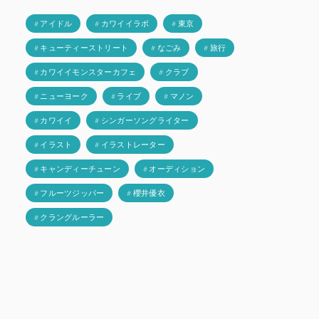
# アイドル
# カワイイラボ
# 東京
# キューティーストリート
# なごみ
# 旅行
# カワイイモンスターカフェ
# クラブ
# ニューヨーク
# ライブ
# マノン
# カワイイ
# シンガーソングライター
# イラスト
# イラストレーター
# キャンディーチューン
# オーディション
# フルーツジッパー
# 櫻井優衣
# クラングルーラー