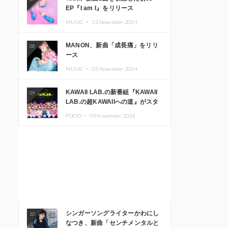
EP『I am I』をリリース
MUSIC ・
13.November.2024
MANON、新曲「成長痛」をリリ
08
ース
MUSIC ・
05.November.2024
KAWAII LAB.の新番組『KAWAII
09
LAB.の超KAWAIIへの道』がスタ
ート。KAWAII LAB.3周年記念公
FOOD ・
05.November.2024
演も開催決定
シンガーソングライターかわにし
10
なつき、新曲「センチメンタルと