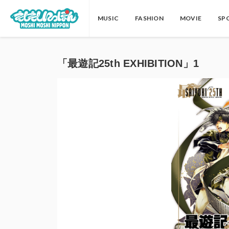
MUSIC
FASHION
MOVIE
SP
「最遊記25th EXHIBITION」1