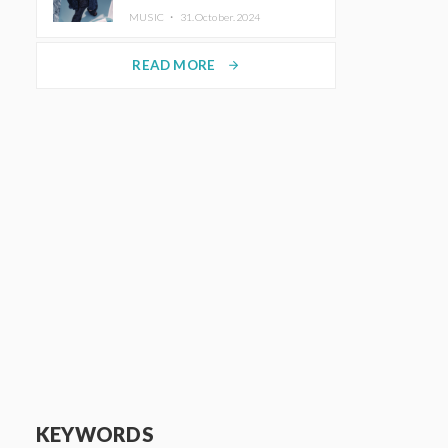
ホットコーヒー」をリリース
MUSIC ・
31.October.2024
READ MORE
arrow_forward
KEYWORDS