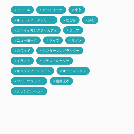
# アイドル
# カワイイラボ
# 東京
# キューティーストリート
# なごみ
# 旅行
# カワイイモンスターカフェ
# クラブ
# ニューヨーク
# ライブ
# マノン
# カワイイ
# シンガーソングライター
# イラスト
# イラストレーター
# キャンディーチューン
# オーディション
# フルーツジッパー
# 櫻井優衣
# クラングルーラー