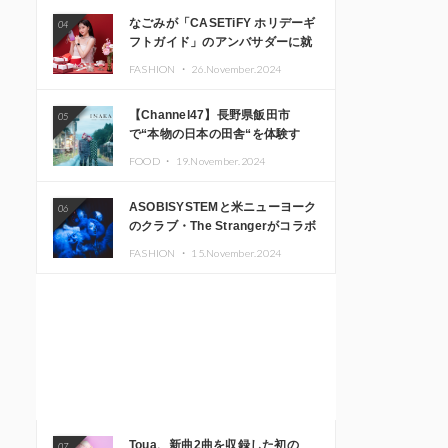
なごみが「CASETiFY ホリデーギ
04
フトガイド」のアンバサダーに就
任
FASHION ・
26.November.2024
【Channel47】長野県飯田市
05
で“本物の日本の田舎“を体験す
る、インバウンド向け旅行商品の
FOOD ・
19.November.2024
販売を開始
ASOBISYSTEMと米ニューヨーク
06
のクラブ・The Strangerがコラボ
レーション！ 「KAWAII
FASHION ・
15.November.2024
MONSTER CAFE」と
「SUSHIDELIC」のアイコンガー
ルたちがニューヨークで夢のステ
ージを披露
Toua、新曲2曲を収録した初の
07