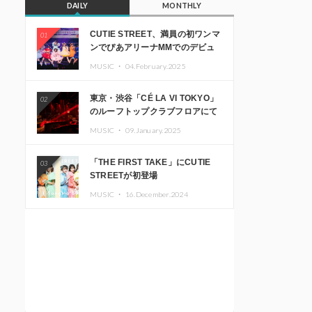
DAILY
MONTHLY
CUTIE STREET、満員の初ワンマ
01
ンでぴあアリーナMMでのデビュ
ー1周年ライブ開催を発表
MUSIC ・
04.February.2025
東京・渋谷「CÉ LA VI TOKYO」
02
のルーフトップクラブフロアにて
音楽イベント「Sky‘s The Limit」
MUSIC ・
09.January.2025
開催決定!! GREEN ASSASSIN
DOLLAR、JOMMY、
「THE FIRST TAKE」にCUTIE
03
Kza（FORCE OF NATURE）ら日
STREETが初登場
本を代表するDJ・クリエイターが
出演
MUSIC ・
16.December.2024