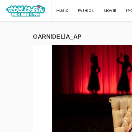
MUSIC
FASHION
MOVIE
SP
GARNiDELiA_AP