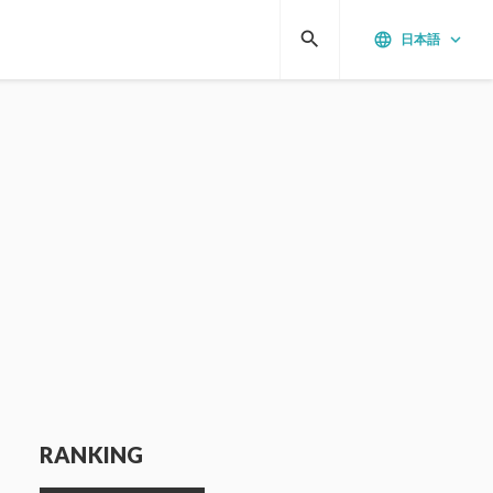
search
language
keyboard_arrow_down
日本語
RANKING