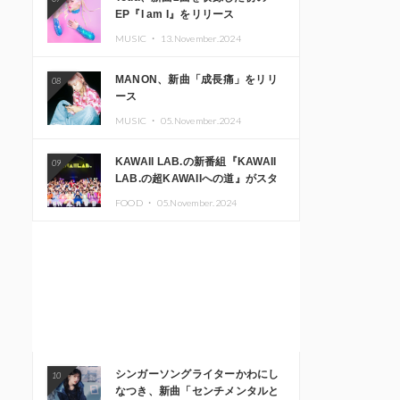
EP『I am I』をリリース
MUSIC ・
13.November.2024
MANON、新曲「成長痛」をリリ
08
ース
MUSIC ・
05.November.2024
KAWAII LAB.の新番組『KAWAII
09
LAB.の超KAWAIIへの道』がスタ
ート。KAWAII LAB.3周年記念公
FOOD ・
05.November.2024
演も開催決定
シンガーソングライターかわにし
10
なつき、新曲「センチメンタルと