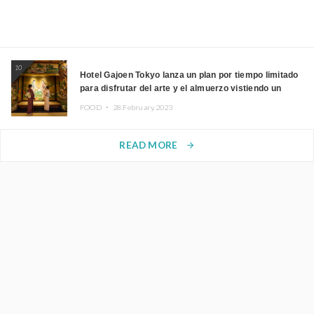
10
Hotel Gajoen Tokyo lanza un plan por tiempo limitado
para disfrutar del arte y el almuerzo vistiendo un
kimono
FOOD ・
28.February.2023
READ MORE
arrow_forward