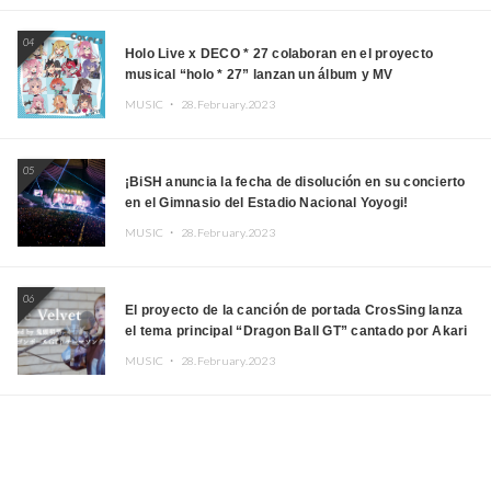
04
Holo Live x DECO * 27 colaboran en el proyecto
musical “holo * 27” lanzan un álbum y MV
MUSIC ・
28.February.2023
05
¡BiSH anuncia la fecha de disolución en su concierto
en el Gimnasio del Estadio Nacional Yoyogi!
MUSIC ・
28.February.2023
06
El proyecto de la canción de portada CrosSing lanza
el tema principal “Dragon Ball GT” cantado por Akari
Kito, Shizuka Kudo “Blue Velvet”
MUSIC ・
28.February.2023