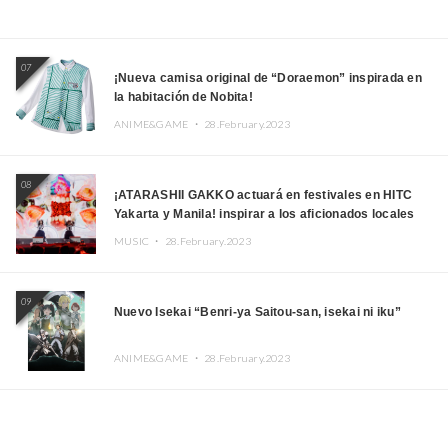
07
¡Nueva camisa original de “Doraemon” inspirada en
la habitación de Nobita!
ANIME&GAME ・
28.February.2023
08
¡ATARASHII GAKKO actuará en festivales en HITC
Yakarta y Manila! inspirar a los aficionados locales
MUSIC ・
28.February.2023
09
Nuevo Isekai “Benri-ya Saitou-san, isekai ni iku”
ANIME&GAME ・
28.February.2023