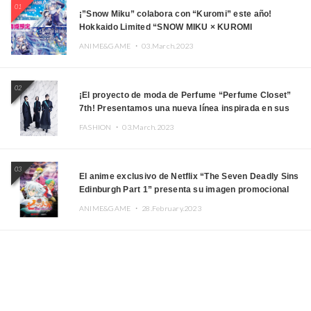
01
¡”Snow Miku” colabora con “Kuromi” este año!
Hokkaido Limited “SNOW MIKU × KUROMI
HOKKAIDO”
ANIME&GAME ・
03.March.2023
02
¡El proyecto de moda de Perfume “Perfume Closet”
7th! Presentamos una nueva línea inspirada en sus
canciones.
FASHION ・
03.March.2023
03
El anime exclusivo de Netflix “The Seven Deadly Sins
Edinburgh Part 1” presenta su imagen promocional
ANIME&GAME ・
28.February.2023