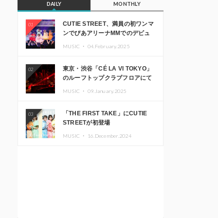
DAILY
MONTHLY
CUTIE STREET、満員の初ワンマ
01
ンでぴあアリーナMMでのデビュ
ー1周年ライブ開催を発表
MUSIC ・
04.February.2025
東京・渋谷「CÉ LA VI TOKYO」
02
のルーフトップクラブフロアにて
音楽イベント「Sky‘s The Limit」
MUSIC ・
09.January.2025
開催決定!! GREEN ASSASSIN
DOLLAR、JOMMY、
「THE FIRST TAKE」にCUTIE
03
Kza（FORCE OF NATURE）ら日
STREETが初登場
本を代表するDJ・クリエイターが
出演
MUSIC ・
16.December.2024