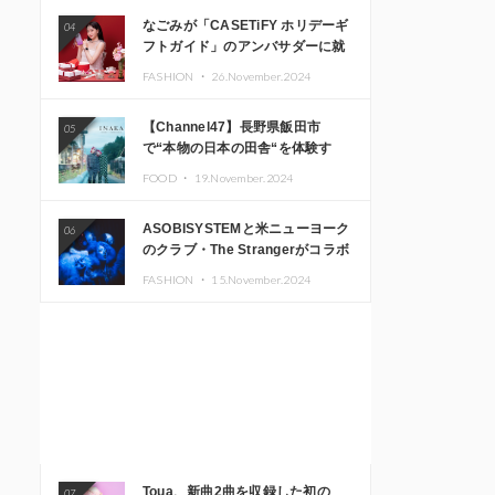
なごみが「CASETiFY ホリデーギ
04
フトガイド」のアンバサダーに就
任
FASHION ・
26.November.2024
【Channel47】長野県飯田市
05
で“本物の日本の田舎“を体験す
る、インバウンド向け旅行商品の
FOOD ・
19.November.2024
販売を開始
ASOBISYSTEMと米ニューヨーク
06
のクラブ・The Strangerがコラボ
レーション！ 「KAWAII
FASHION ・
15.November.2024
MONSTER CAFE」と
「SUSHIDELIC」のアイコンガー
ルたちがニューヨークで夢のステ
ージを披露
Toua、新曲2曲を収録した初の
07