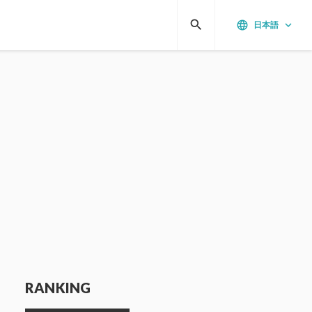
search
language
keyboard_arrow_down
日本語
RANKING