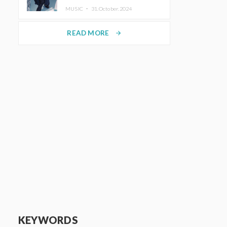
ホットコーヒー」をリリース
MUSIC ・
31.October.2024
READ MORE
arrow_forward
KEYWORDS