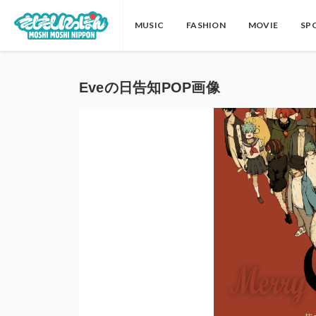
MUSIC
FASHION
MOVIE
SP
Eveの日告知POP画像