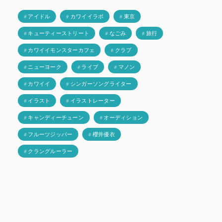
# アイドル
# カワイイラボ
# 東京
# キューティーストリート
# なごみ
# 旅行
# カワイイモンスターカフェ
# クラブ
# ニューヨーク
# ライブ
# マノン
# カワイイ
# シンガーソングライター
# イラスト
# イラストレーター
# キャンディーチューン
# オーディション
# フルーツジッパー
# 櫻井優衣
# クラングルーラー