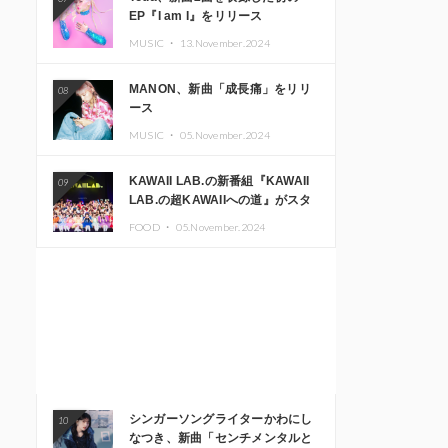
EP『I am I』をリリース
MUSIC ・
13.November.2024
MANON、新曲「成長痛」をリリ
08
ース
MUSIC ・
05.November.2024
KAWAII LAB.の新番組『KAWAII
09
LAB.の超KAWAIIへの道』がスタ
ート。KAWAII LAB.3周年記念公
FOOD ・
05.November.2024
演も開催決定
シンガーソングライターかわにし
10
なつき、新曲「センチメンタルと