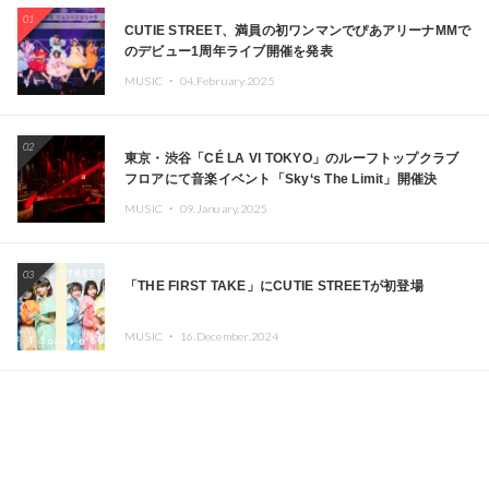
01
CUTIE STREET、満員の初ワンマンでぴあアリーナMMで
のデビュー1周年ライブ開催を発表
MUSIC ・
04.February.2025
02
東京・渋谷「CÉ LA VI TOKYO」のルーフトップクラブ
フロアにて音楽イベント「Sky‘s The Limit」開催決
定!! GREEN ASSASSIN DOLLAR、JOMMY、
MUSIC ・
09.January.2025
Kza（FORCE OF NATURE）ら日本を代表するDJ・クリ
エイターが出演
03
「THE FIRST TAKE」にCUTIE STREETが初登場
MUSIC ・
16.December.2024