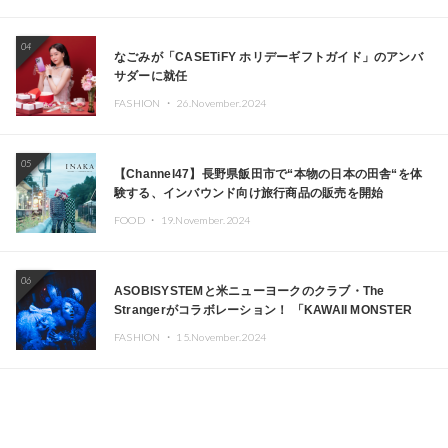
04
なごみが「CASETiFY ホリデーギフトガイド」のアンバ
サダーに就任
FASHION ・
26.November.2024
05
【Channel47】長野県飯田市で“本物の日本の田舎“を体
験する、インバウンド向け旅行商品の販売を開始
FOOD ・
19.November.2024
06
ASOBISYSTEMと米ニューヨークのクラブ・The
Strangerがコラボレーション！ 「KAWAII MONSTER
CAFE」と「SUSHIDELIC」のアイコンガールたちがニュ
FASHION ・
15.November.2024
ーヨークで夢のステージを披露