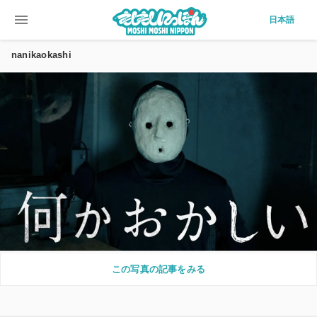
menu
日本語
nanikaokashi
この写真の記事をみる