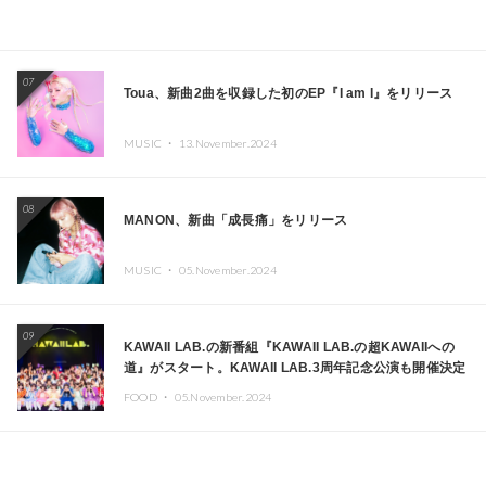
07
Toua、新曲2曲を収録した初のEP『I am I』をリリース
MUSIC ・
13.November.2024
08
MANON、新曲「成長痛」をリリース
MUSIC ・
05.November.2024
09
KAWAII LAB.の新番組『KAWAII LAB.の超KAWAIIへの
道』がスタート。KAWAII LAB.3周年記念公演も開催決定
FOOD ・
05.November.2024