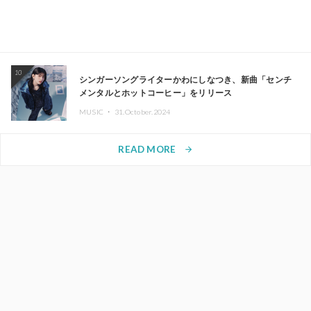
10
シンガーソングライターかわにしなつき、新曲「センチ
メンタルとホットコーヒー」をリリース
MUSIC ・
31.October.2024
READ MORE
arrow_forward