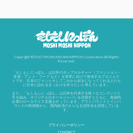
Copyright © 2017 MOSHI MOSHI NIPPON Corporation All Rights
Reserved.
「もしもしにっぽん」は日本のポップカルチャー（ファッション・
音楽・アニメ・フード など）を世界に向けて発信するプロジェク
トです。日本のファンとそしてこれから好きになってくれる人たち
に日本に訪れるきっかけを作りたいと考えています。
また、「もしもしにっぽん」は日本を代表する様々なコンテンツと
手を組み、オリジナルのオールジャパンを目指すとともに、各国内
企業のローカライズ支援も行っています。アウトバウンドとインバ
ウンドの両側面から、国内経済のさらなる活性化を目指していま
す。
プライバシーポリシー
CONTACT