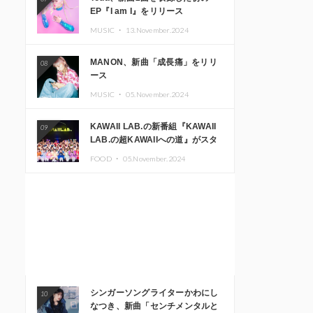
EP『I am I』をリリース
MUSIC ・
13.November.2024
MANON、新曲「成長痛」をリリ
08
ース
MUSIC ・
05.November.2024
KAWAII LAB.の新番組『KAWAII
09
LAB.の超KAWAIIへの道』がスタ
ート。KAWAII LAB.3周年記念公
FOOD ・
05.November.2024
演も開催決定
シンガーソングライターかわにし
10
なつき、新曲「センチメンタルと