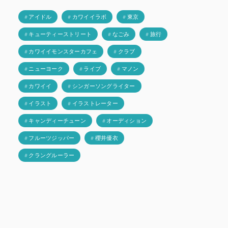
# アイドル
# カワイイラボ
# 東京
# キューティーストリート
# なごみ
# 旅行
# カワイイモンスターカフェ
# クラブ
# ニューヨーク
# ライブ
# マノン
# カワイイ
# シンガーソングライター
# イラスト
# イラストレーター
# キャンディーチューン
# オーディション
# フルーツジッパー
# 櫻井優衣
# クラングルーラー