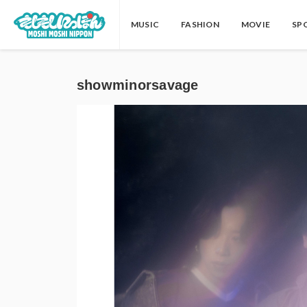
MUSIC
FASHION
MOVIE
SP
showminorsavage