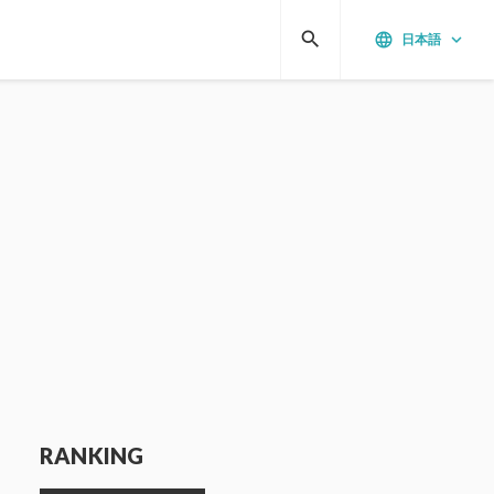
search
language
keyboard_arrow_down
日本語
RANKING