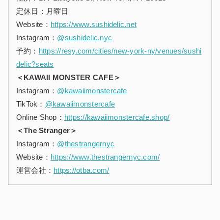
定休日：月曜日
Website：
https://www.sushidelic.net
Instagram：
@sushidelic.nyc
予約：
https://resy.com/cities/new-york-ny/venues/sushi
delic?seats
＜KAWAII MONSTER CAFE＞
Instagram：
@kawaiimonstercafe
TikTok：
@kawaiimonstercafe
Online Shop：
https://kawaiimonstercafe.shop/
＜The Stranger＞
Instagram：
@thestrangernyc
Website：
https://www.thestrangernyc.com/
運営会社：
https://otba.com/