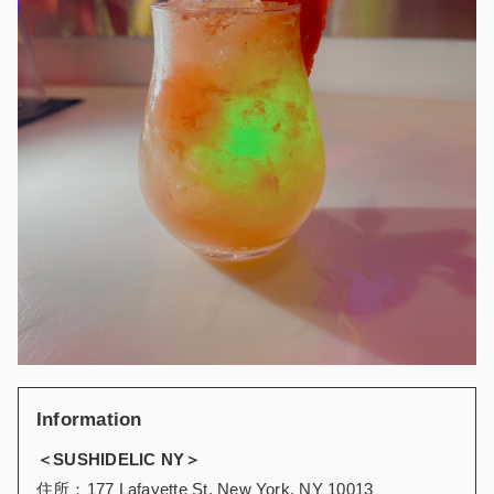
Information
＜SUSHIDELIC NY＞
住所：177 Lafayette St, New York, NY 10013