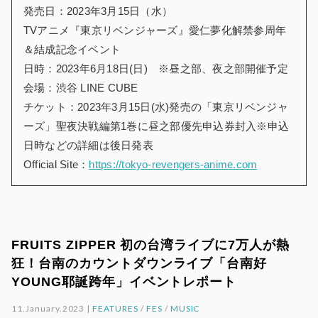
発売日：2023年3月15日（水）
TVアニメ『東京リベンジャーズ』愛仁夢化解禁参周年
＆結成記念イベント
日時：2023年6月18日(日) ※昼之部、夜之部開催予定
会場：渋谷 LINE CUBE
チケット：2023年3月15日(水)発売の「東京リベンジャ
ーズ」聖夜決戦編第1巻に昼之部優先申込券封入※申込
日時などの詳細は後日発表
Official Site：
https://tokyo-revengers-anime.com
FRUITS ZIPPER 初の台湾ライブに7万人が熱
狂！台南のカウントダウンライブ「台南好
YOUNG耶誕跨年」イベントレポート
11.January.2023 |
FEATURES
/
FES
/
MUSIC