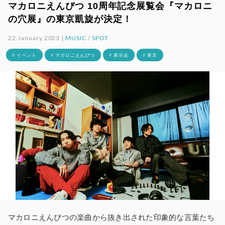
マカロニえんぴつ 10周年記念展覧会『マカロニ
の穴展』の東京凱旋が決定！
22.January.2023 |
MUSIC
/
SPOT
# イベント
# マカロニえんぴつ
# 展示会
# 東京
マカロニえんぴつの楽曲から抜き出された印象的な言葉たち