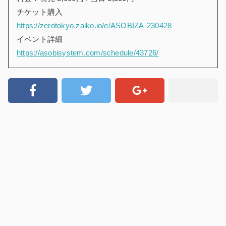
チケット購入
https://zerotokyo.zaiko.io/e/ASOBIZA-230428
イベント詳細
https://asobisystem.com/schedule/43726/