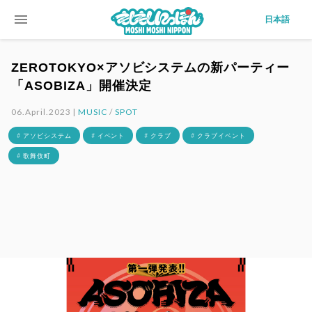
menu
日本語
ZEROTOKYO×アソビシステムの新パーティー
「ASOBIZA」開催決定
06.April.2023 |
MUSIC
/
SPOT
# アソビシステム
# イベント
# クラブ
# クラブイベント
# 歌舞伎町