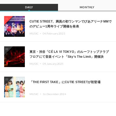
DAILY
MONTHLY
01
CUTIE STREET、満員の初ワンマンでぴあアリーナMMで
のデビュー1周年ライブ開催を発表
MUSIC ・
04.February.2025
02
東京・渋谷「CÉ LA VI TOKYO」のルーフトップクラブ
フロアにて音楽イベント「Sky‘s The Limit」開催決
定!! GREEN ASSASSIN DOLLAR、JOMMY、
MUSIC ・
09.January.2025
Kza（FORCE OF NATURE）ら日本を代表するDJ・クリ
エイターが出演
03
「THE FIRST TAKE」にCUTIE STREETが初登場
MUSIC ・
16.December.2024