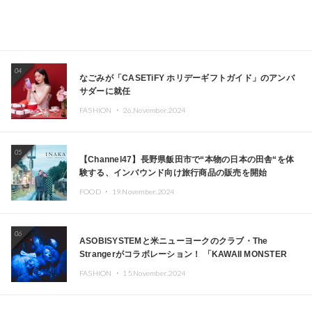
04
なごみが「CASETiFY ホリデーギフトガイド」のアンバ
サダーに就任
FASHION ・
26.November.2024
05
【Channel47】長野県飯田市で“本物の日本の田舎“を体
験する、インバウンド向け旅行商品の販売を開始
FOOD ・
19.November.2024
06
ASOBISYSTEMと米ニューヨークのクラブ・The
Strangerがコラボレーション！ 「KAWAII MONSTER
CAFE」と「SUSHIDELIC」のアイコンガールたちがニュ
FASHION ・
15.November.2024
ーヨークで夢のステージを披露