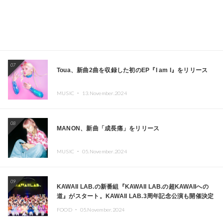
07
Toua、新曲2曲を収録した初のEP『I am I』をリリース
MUSIC ・
13.November.2024
08
MANON、新曲「成長痛」をリリース
MUSIC ・
05.November.2024
09
KAWAII LAB.の新番組『KAWAII LAB.の超KAWAIIへの
道』がスタート。KAWAII LAB.3周年記念公演も開催決定
FOOD ・
05.November.2024