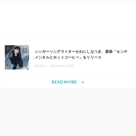
10
シンガーソングライターかわにしなつき、新曲「センチ
メンタルとホットコーヒー」をリリース
MUSIC ・
31.October.2024
READ MORE
arrow_forward