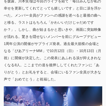
を披露。川本笑瑠は今回のライブを経て「毎日みんなが私の
幸せを更新してくれてとっても嬉しいです」と目に涙を浮か
べた。メンバー全員がファンへの感謝を述べると最後の曲へ
と移る。ラストはもちろん「かわいいだけじゃだめです
か？」。しかし、曲が始まるかと思いきや、画面に突如映像
が流れる。驚きを隠せないメンバーを前にグループデビュー
1周年公演の開催がサプライズ発表。過去最大規模の会場と
なる「ぴあアリーナMM」で10月12日（日）・10月13日（月
祝）に開催が決定した。この発表にあふれる涙が抑えきれな
くなる8人。ここまでの道を後押ししてくれたファンに「あ
りがとう」とお礼をすると、会場にいるファン全員が大きな
声で「おめでとう」と祝福した。