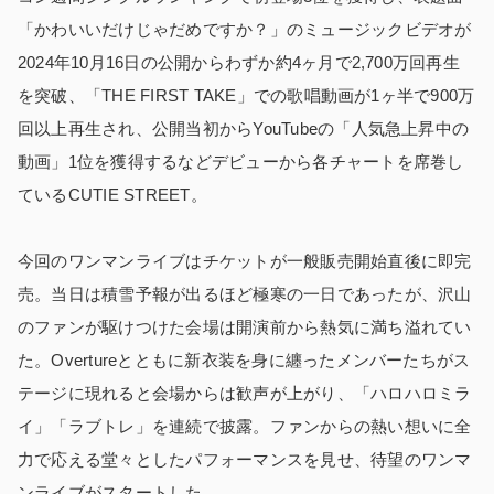
「かわいいだけじゃだめですか？」のミュージックビデオが
2024年10月16日の公開からわずか約4ヶ月で2,700万回再生
を突破、「THE FIRST TAKE」での歌唱動画が1ヶ半で900万
回以上再生され、公開当初からYouTubeの「人気急上昇中の
動画」1位を獲得するなどデビューから各チャートを席巻し
ているCUTIE STREET。
今回のワンマンライブはチケットが一般販売開始直後に即完
売。当日は積雪予報が出るほど極寒の一日であったが、沢山
のファンが駆けつけた会場は開演前から熱気に満ち溢れてい
た。Overtureとともに新衣装を身に纏ったメンバーたちがス
テージに現れると会場からは歓声が上がり、「ハロハロミラ
イ」「ラブトレ」を連続で披露。ファンからの熱い想いに全
力で応える堂々としたパフォーマンスを見せ、待望のワンマ
ンライブがスタートした。