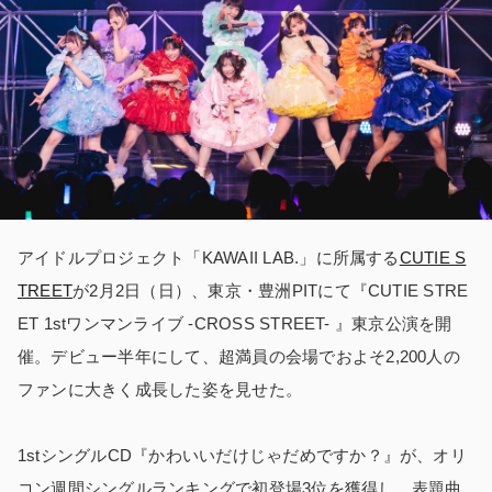
アイドルプロジェクト「KAWAII LAB.」に所属する
CUTIE S
TREET
が2月2日（日）、東京・豊洲PITにて『CUTIE STRE
ET 1stワンマンライブ -CROSS STREET- 』東京公演を開
催。デビュー半年にして、超満員の会場でおよそ2,200人の
ファンに大きく成長した姿を見せた。
1stシングルCD『かわいいだけじゃだめですか？』が、オリ
コン週間シングルランキングで初登場3位を獲得し、表題曲