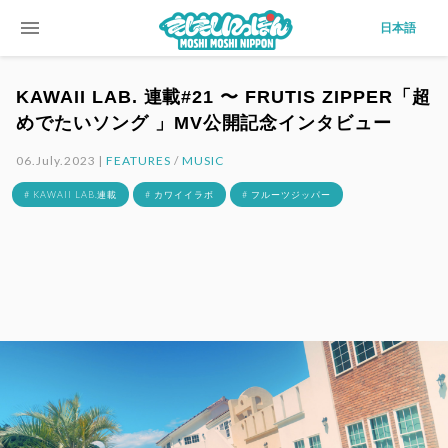
menu
日本語
KAWAII LAB. 連載#21 〜 FRUTIS ZIPPER「超
めでたいソング 」MV公開記念インタビュー
06.July.2023 |
FEATURES
/
MUSIC
# KAWAII LAB.連載
# カワイイラボ
# フルーツジッパー