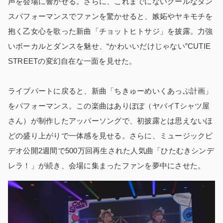
声を会場に響かせる。さらに、これまでにないクールなダン
スパフォーマンスでファンを驚かせると、嫉妬やヤキモチを
抱く乙女心を歌った新曲「チョットヒトサジ」を披露。力強
いボーカルとダンスを魅せ、“かわいいだけじゃない”CUTIE
STREETの変幻自在な一面を見せた。
ライブパートに戻ると、新曲「ちきゅーめいくあっぷ計画」
をパフォーマンス。この楽曲はありぼぼ（ヤバイTシャツ屋
さん）が制作したアッパーソングで、初披露とは思えないほ
どの盛り上がりで一体感を見せる。さらに、ミュージックビ
デオ公開2週間で500万回再生された人気曲「ひたむきシンデ
レラ！」が続き、会場に集まったファンを夢中にさせた。