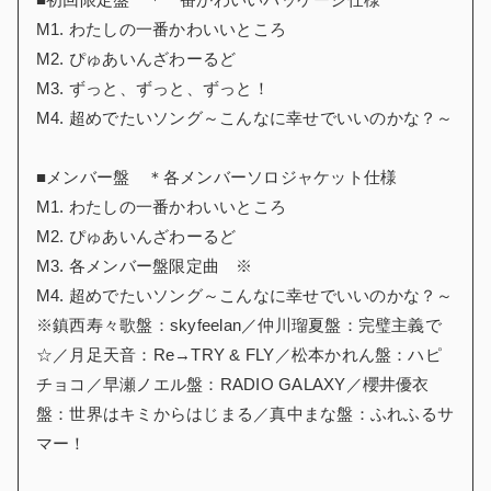
M1. わたしの一番かわいいところ
M2. ぴゅあいんざわーるど
M3. ずっと、ずっと、ずっと！
M4. 超めでたいソング～こんなに幸せでいいのかな？～
■メンバー盤 ＊各メンバーソロジャケット仕様
M1. わたしの一番かわいいところ
M2. ぴゅあいんざわーるど
M3. 各メンバー盤限定曲 ※
M4. 超めでたいソング～こんなに幸せでいいのかな？～
※鎮西寿々歌盤：skyfeelan／仲川瑠夏盤：完璧主義で
☆／月足天音：Re→TRY & FLY／松本かれん盤：ハピ
チョコ／早瀬ノエル盤：RADIO GALAXY／櫻井優衣
盤：世界はキミからはじまる／真中まな盤：ふれふるサ
マー！