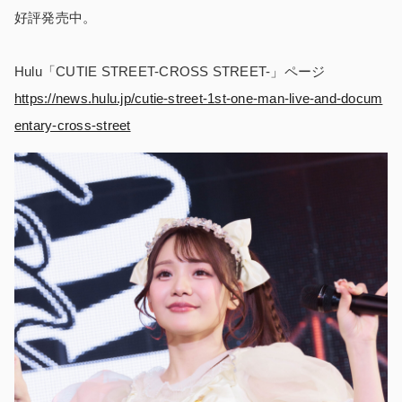
好評発売中。
Hulu「CUTIE STREET-CROSS STREET-」ページ
https://news.hulu.jp/cutie-street-1st-one-man-live-and-docum
entary-cross-street