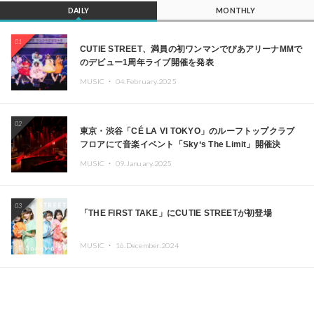
DAILY
MONTHLY
01
CUTIE STREET、満員の初ワンマンでぴあアリーナMMで
のデビュー1周年ライブ開催を発表
MUSIC ・
04.February.2025
02
東京・渋谷「CÉ LA VI TOKYO」のルーフトップクラブ
フロアにて音楽イベント「Sky‘s The Limit」開催決
定!! GREEN ASSASSIN DOLLAR、JOMMY、
MUSIC ・
09.January.2025
Kza（FORCE OF NATURE）ら日本を代表するDJ・クリ
エイターが出演
03
「THE FIRST TAKE」にCUTIE STREETが初登場
MUSIC ・
16.December.2024