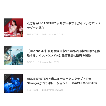
04
なごみが「CASETiFY ホリデーギフトガイド」のアンバ
サダーに就任
FASHION ・
26.November.2024
05
【Channel47】長野県飯田市で“本物の日本の田舎“を体
験する、インバウンド向け旅行商品の販売を開始
FOOD ・
19.November.2024
06
ASOBISYSTEMと米ニューヨークのクラブ・The
Strangerがコラボレーション！ 「KAWAII MONSTER
CAFE」と「SUSHIDELIC」のアイコンガールたちがニュ
FASHION ・
15.November.2024
ーヨークで夢のステージを披露