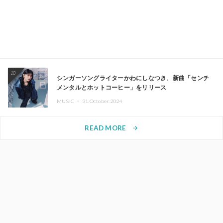
10
シンガーソングライターかわにしなつき、新曲「センチ
メンタルとホットコーヒー」をリリース
MUSIC ・
31.October.2024
READ MORE
arrow_forward