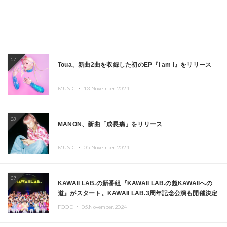
07
Toua、新曲2曲を収録した初のEP『I am I』をリリース
MUSIC ・
13.November.2024
08
MANON、新曲「成長痛」をリリース
MUSIC ・
05.November.2024
09
KAWAII LAB.の新番組『KAWAII LAB.の超KAWAIIへの
道』がスタート。KAWAII LAB.3周年記念公演も開催決定
FOOD ・
05.November.2024