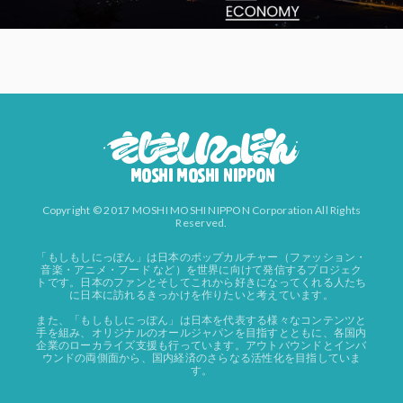
Copyright © 2017 MOSHI MOSHI NIPPON Corporation All Rights
Reserved.
「もしもしにっぽん」は日本のポップカルチャー（ファッション・
音楽・アニメ・フード など）を世界に向けて発信するプロジェク
トです。日本のファンとそしてこれから好きになってくれる人たち
に日本に訪れるきっかけを作りたいと考えています。
また、「もしもしにっぽん」は日本を代表する様々なコンテンツと
手を組み、オリジナルのオールジャパンを目指すとともに、各国内
企業のローカライズ支援も行っています。アウトバウンドとインバ
ウンドの両側面から、国内経済のさらなる活性化を目指していま
す。