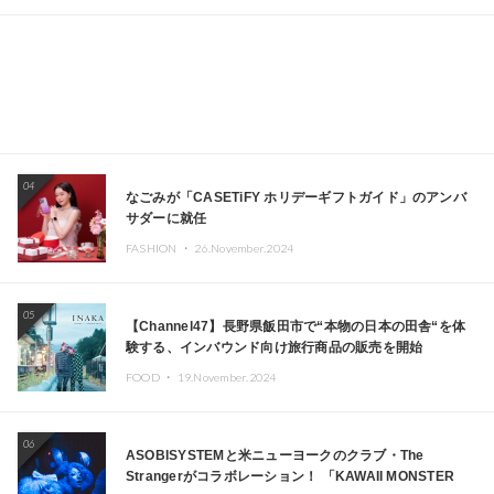
04
なごみが「CASETiFY ホリデーギフトガイド」のアンバ
サダーに就任
FASHION ・
26.November.2024
05
【Channel47】長野県飯田市で“本物の日本の田舎“を体
験する、インバウンド向け旅行商品の販売を開始
FOOD ・
19.November.2024
06
ASOBISYSTEMと米ニューヨークのクラブ・The
Strangerがコラボレーション！ 「KAWAII MONSTER