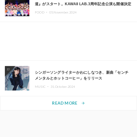
道』がスタート。KAWAII LAB.3周年記念公演も開催決定
FOOD ・
05.November.2024
10
シンガーソングライターかわにしなつき、新曲「センチ
メンタルとホットコーヒー」をリリース
MUSIC ・
31.October.2024
READ MORE
arrow_forward