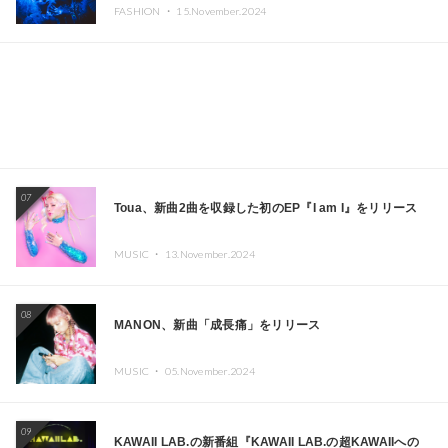
CAFE」と「SUSHIDELIC」のアイコンガールたちがニュ
FASHION ・
15.November.2024
ーヨークで夢のステージを披露
07
Toua、新曲2曲を収録した初のEP『I am I』をリリース
MUSIC ・
13.November.2024
08
MANON、新曲「成長痛」をリリース
MUSIC ・
05.November.2024
09
KAWAII LAB.の新番組『KAWAII LAB.の超KAWAIIへの