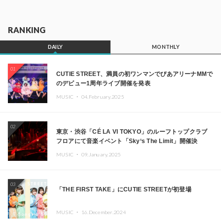
RANKING
DAILY
MONTHLY
01
CUTIE STREET、満員の初ワンマンでぴあアリーナMMで
のデビュー1周年ライブ開催を発表
MUSIC ・
04.February.2025
02
東京・渋谷「CÉ LA VI TOKYO」のルーフトップクラブ
フロアにて音楽イベント「Sky‘s The Limit」開催決
定!! GREEN ASSASSIN DOLLAR、JOMMY、
MUSIC ・
09.January.2025
Kza（FORCE OF NATURE）ら日本を代表するDJ・クリ
エイターが出演
03
「THE FIRST TAKE」にCUTIE STREETが初登場
MUSIC ・
16.December.2024