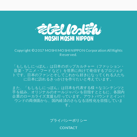
Copyright © 2017 MOSHI MOSHI NIPPON Corporation All Rights
Reserved.
「もしもしにっぽん」は日本のポップカルチャー（ファッション・
音楽・アニメ・フード など）を世界に向けて発信するプロジェク
トです。日本のファンとそしてこれから好きになってくれる人たち
に日本に訪れるきっかけを作りたいと考えています。
また、「もしもしにっぽん」は日本を代表する様々なコンテンツと
手を組み、オリジナルのオールジャパンを目指すとともに、各国内
企業のローカライズ支援も行っています。アウトバウンドとインバ
ウンドの両側面から、国内経済のさらなる活性化を目指していま
す。
プライバシーポリシー
CONTACT