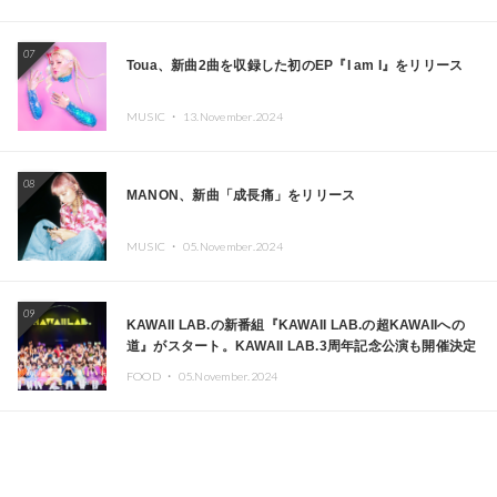
07
Toua、新曲2曲を収録した初のEP『I am I』をリリース
MUSIC ・
13.November.2024
08
MANON、新曲「成長痛」をリリース
MUSIC ・
05.November.2024
09
KAWAII LAB.の新番組『KAWAII LAB.の超KAWAIIへの
道』がスタート。KAWAII LAB.3周年記念公演も開催決定
FOOD ・
05.November.2024