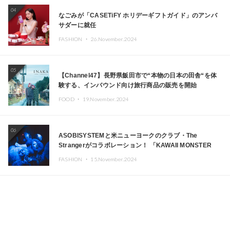
04
なごみが「CASETiFY ホリデーギフトガイド」のアンバ
サダーに就任
FASHION ・
26.November.2024
05
【Channel47】長野県飯田市で“本物の日本の田舎“を体
験する、インバウンド向け旅行商品の販売を開始
FOOD ・
19.November.2024
06
ASOBISYSTEMと米ニューヨークのクラブ・The
Strangerがコラボレーション！ 「KAWAII MONSTER
CAFE」と「SUSHIDELIC」のアイコンガールたちがニュ
FASHION ・
15.November.2024
ーヨークで夢のステージを披露