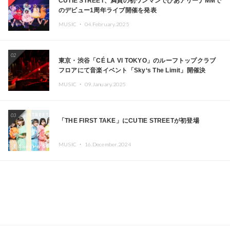
CUTIE STREET、満員の初ワンマンでぴあアリーナMMで
のデビュー1周年ライブ開催を発表
MUSIC ・
04.February.2025
02
東京・渋谷「CÉ LA VI TOKYO」のルーフトップクラブ
フロアにて音楽イベント「Sky‘s The Limit」開催決
定!! GREEN ASSASSIN DOLLAR、JOMMY、
MUSIC ・
09.January.2025
Kza（FORCE OF NATURE）ら日本を代表するDJ・クリ
エイターが出演
03
「THE FIRST TAKE」にCUTIE STREETが初登場
MUSIC ・
16.December.2024