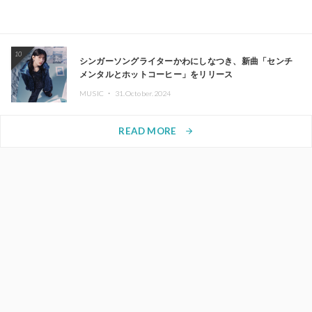
10
シンガーソングライターかわにしなつき、新曲「センチ
メンタルとホットコーヒー」をリリース
MUSIC ・
31.October.2024
READ MORE
arrow_forward