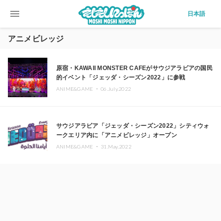
menu
日本語
アニメビレッジ
原宿・KAWAII MONSTER CAFEがサウジアラビアの国民
的イベント「ジェッダ・シーズン2022」に参戦
ANIME&GAME ・
06.July.2022
サウジアラビア「ジェッダ・シーズン2022」シティウォ
ークエリア内に「アニメビレッジ」オープン
ANIME&GAME ・
31.May.2022