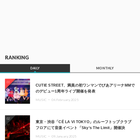
RANKING
DAILY
MONTHLY
01
CUTIE STREET、満員の初ワンマンでぴあアリーナMMで
のデビュー1周年ライブ開催を発表
MUSIC ・
04.February.2025
02
東京・渋谷「CÉ LA VI TOKYO」のルーフトップクラブ
フロアにて音楽イベント「Sky‘s The Limit」開催決
定!! GREEN ASSASSIN DOLLAR、JOMMY、
MUSIC ・
09.January.2025
Kza（FORCE OF NATURE）ら日本を代表するDJ・クリ