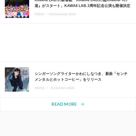
KAWAII LAB.の新番組『KAWAII LAB.の超KAWAIIへの
道』がスタート。KAWAII LAB.3周年記念公演も開催決定
FOOD ・
05.November.2024
10
シンガーソングライターかわにしなつき、新曲「センチ
メンタルとホットコーヒー」をリリース
MUSIC ・
31.October.2024
READ MORE
arrow_forward