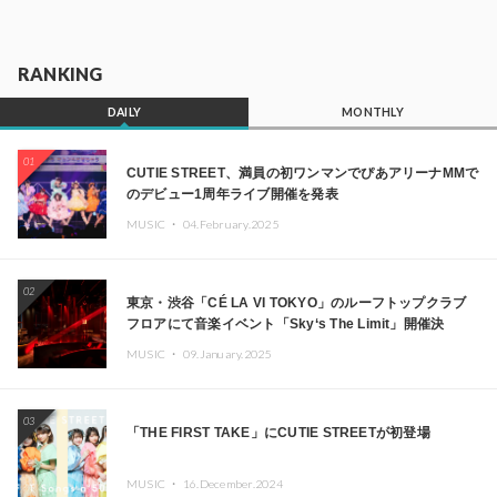
RANKING
DAILY
MONTHLY
01
CUTIE STREET、満員の初ワンマンでぴあアリーナMMで
のデビュー1周年ライブ開催を発表
MUSIC ・
04.February.2025
02
東京・渋谷「CÉ LA VI TOKYO」のルーフトップクラブ
フロアにて音楽イベント「Sky‘s The Limit」開催決
定!! GREEN ASSASSIN DOLLAR、JOMMY、
MUSIC ・
09.January.2025
Kza（FORCE OF NATURE）ら日本を代表するDJ・クリ
エイターが出演
03
「THE FIRST TAKE」にCUTIE STREETが初登場
MUSIC ・
16.December.2024