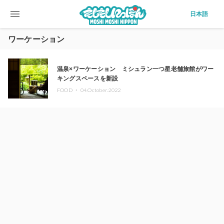
menu
日本語
ワーケーション
温泉×ワーケーション ミシュラン一つ星老舗旅館がワー
キングスペースを新設
FOOD ・
04.October.2022