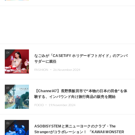
04
なごみが「CASETiFY ホリデーギフトガイド」のアンバ
サダーに就任
FASHION ・
26.November.2024
05
【Channel47】長野県飯田市で“本物の日本の田舎“を体
験する、インバウンド向け旅行商品の販売を開始
FOOD ・
19.November.2024
06
ASOBISYSTEMと米ニューヨークのクラブ・The
Strangerがコラボレーション！ 「KAWAII MONSTER