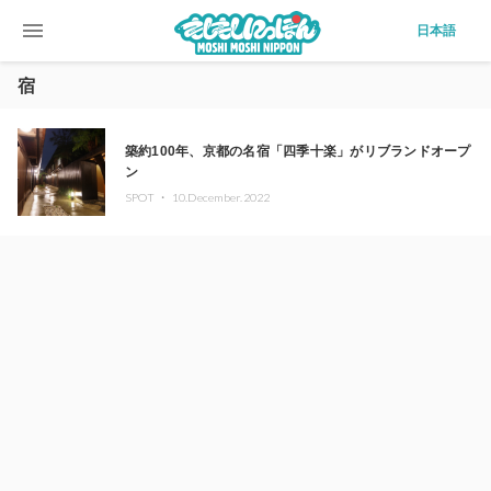
menu
日本語
宿
築約100年、京都の名宿「四季十楽」がリブランドオープ
ン
SPOT ・
10.December.2022