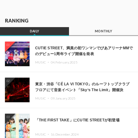
RANKING
DAILY
MONTHLY
01
CUTIE STREET、満員の初ワンマンでぴあアリーナMMで
のデビュー1周年ライブ開催を発表
MUSIC ・
04.February.2025
02
東京・渋谷「CÉ LA VI TOKYO」のルーフトップクラブ
フロアにて音楽イベント「Sky‘s The Limit」開催決
定!! GREEN ASSASSIN DOLLAR、JOMMY、
MUSIC ・
09.January.2025
Kza（FORCE OF NATURE）ら日本を代表するDJ・クリ
エイターが出演
03
「THE FIRST TAKE」にCUTIE STREETが初登場
MUSIC ・
16.December.2024