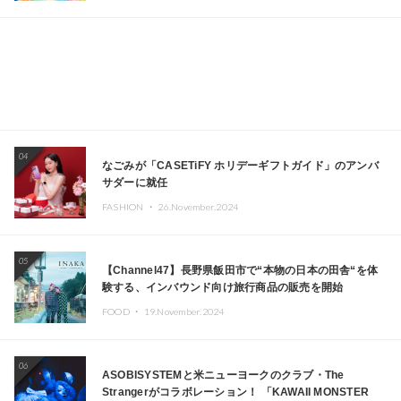
04
なごみが「CASETiFY ホリデーギフトガイド」のアンバ
サダーに就任
FASHION ・
26.November.2024
05
【Channel47】長野県飯田市で“本物の日本の田舎“を体
験する、インバウンド向け旅行商品の販売を開始
FOOD ・
19.November.2024
06
ASOBISYSTEMと米ニューヨークのクラブ・The
Strangerがコラボレーション！ 「KAWAII MONSTER