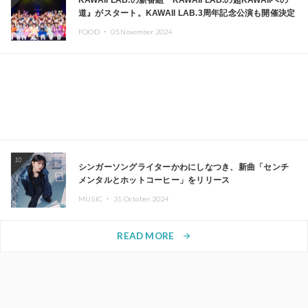
KAWAII LAB.の新番組『KAWAII LAB.の超KAWAIIへの
道』がスタート。KAWAII LAB.3周年記念公演も開催決定
FOOD ・
05.November.2024
10
シンガーソングライターかわにしなつき、新曲「センチ
メンタルとホットコーヒー」をリリース
MUSIC ・
31.October.2024
READ MORE
arrow_forward