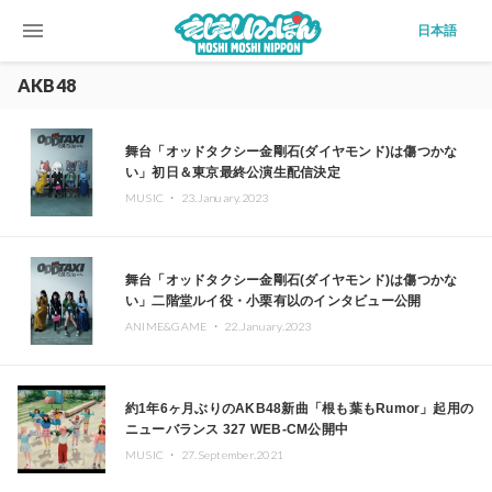
menu
日本語
AKB48
舞台「オッドタクシー金剛石(ダイヤモンド)は傷つかな
い」初日＆東京最終公演生配信決定
MUSIC ・
23.January.2023
舞台「オッドタクシー金剛石(ダイヤモンド)は傷つかな
い」二階堂ルイ役・小栗有以のインタビュー公開
ANIME&GAME ・
22.January.2023
約1年6ヶ月ぶりのAKB48新曲「根も葉もRumor」起用の
ニューバランス 327 WEB-CM公開中
MUSIC ・
27.September.2021