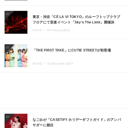
02
東京・渋谷「CÉ LA VI TOKYO」のルーフトップクラブ
フロアにて音楽イベント「Sky‘s The Limit」開催決
定!! GREEN ASSASSIN DOLLAR、JOMMY、
MUSIC ・
09.January.2025
Kza（FORCE OF NATURE）ら日本を代表するDJ・クリ
エイターが出演
03
「THE FIRST TAKE」にCUTIE STREETが初登場
MUSIC ・
16.December.2024
04
なごみが「CASETiFY ホリデーギフトガイド」のアンバ
サダーに就任