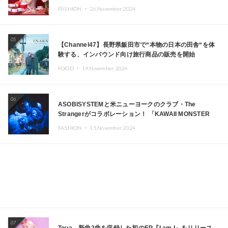
FASHION ・
26.November.2024
05
【Channel47】長野県飯田市で“本物の日本の田舎“を体
験する、インバウンド向け旅行商品の販売を開始
FOOD ・
19.November.2024
06
ASOBISYSTEMと米ニューヨークのクラブ・The
Strangerがコラボレーション！ 「KAWAII MONSTER
CAFE」と「SUSHIDELIC」のアイコンガールたちがニュ
FASHION ・
15.November.2024
ーヨークで夢のステージを披露
07