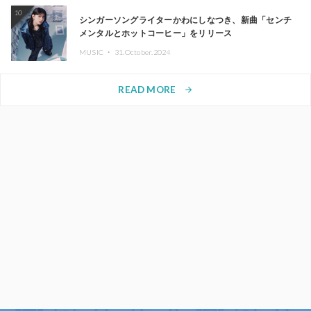
10
シンガーソングライターかわにしなつき、新曲「センチ
メンタルとホットコーヒー」をリリース
MUSIC ・
31.October.2024
READ MORE
arrow_forward