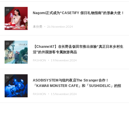
04
Nagomi正式成为“CASETiFY 假日礼物指南”的形象大使！
未分类 ・
26.November.2024
05
【Channel47】在长野县饭田市推出体验“真正日本乡村生
活”的外国游客专属旅游商品
FASHION ・
19.November.2024
06
ASOBISYSTEM与纽约夜店The Stranger合作！
「KAWAII MONSTER CAFE」和「SUSHIDELIC」的招
牌女孩们在纽约献上梦幻舞台
FASHION ・
15.November.2024