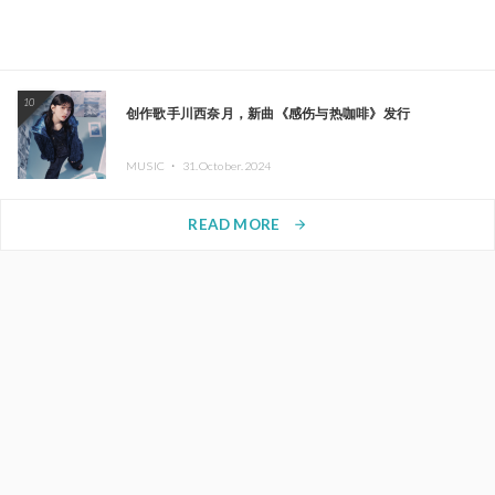
10
创作歌手川西奈月，新曲《感伤与热咖啡》发行
MUSIC ・
31.October.2024
READ MORE
arrow_forward