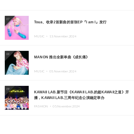
07
Toua、收录2首新曲的首张EP『I am I』发行
MUSIC ・
13.November.2024
08
MANON 推出全新单曲《成长痛》
MUSIC ・
05.November.2024
09
KAWAII LAB.新节目《KAWAII LAB.的超KAWAII之道》开
播，KAWAII LAB.三周年纪念公演确定举办
FASHION ・
05.November.2024