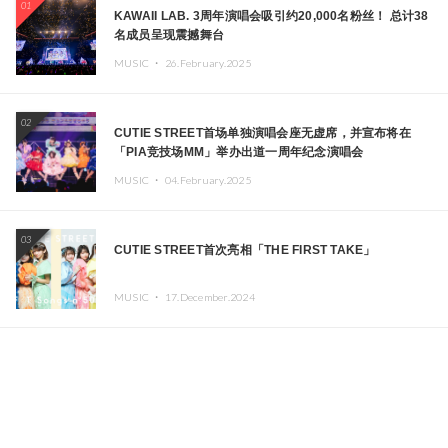
01
KAWAII LAB. 3周年演唱会吸引约20,000名粉丝！ 总计38
名成员呈现震撼舞台
MUSIC ・
26.February.2025
02
CUTIE STREET首场单独演唱会座无虚席，并宣布将在
「PIA竞技场MM」举办出道一周年纪念演唱会
MUSIC ・
04.February.2025
03
CUTIE STREET首次亮相「THE FIRST TAKE」
MUSIC ・
17.December.2024