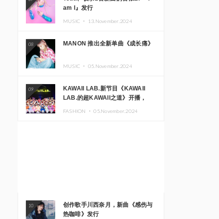
am I』发行
MUSIC ・
13.November.2024
MANON 推出全新单曲《成长痛》
08
MUSIC ・
05.November.2024
KAWAII LAB.新节目《KAWAII
09
LAB.的超KAWAII之道》开播，
KAWAII LAB.三周年纪念公演确定
FASHION ・
05.November.2024
举办
创作歌手川西奈月，新曲《感伤与
10
热咖啡》发行