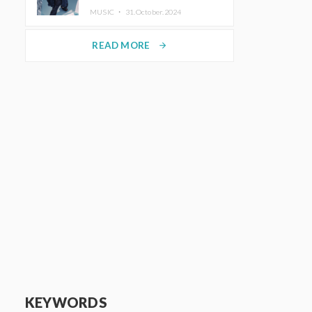
MUSIC ・
31.October.2024
READ MORE
arrow_forward
KEYWORDS