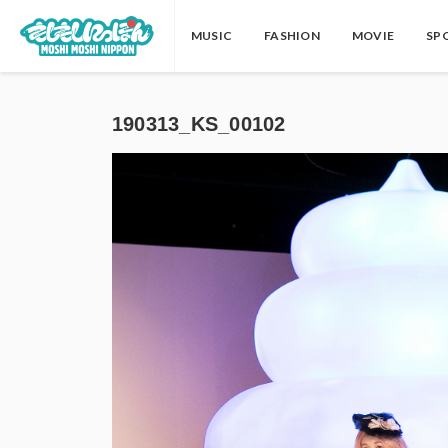
MUSIC
FASHION
MOVIE
SP
190313_KS_00102