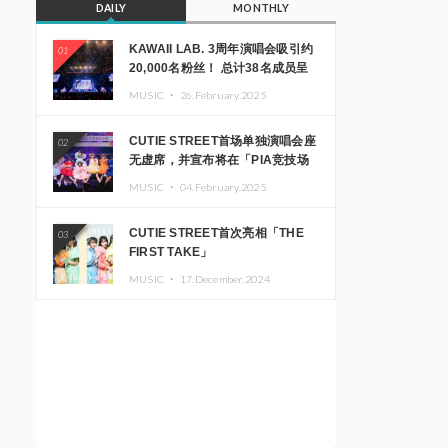
DAILY
MONTHLY
KAWAII LAB. 3周年演唱会吸引约
01
20,000名粉丝！ 总计38名成员呈
现震撼舞台
MUSIC ・
26.February.2025
CUTIE STREET首场单独演唱会座
02
无虚席，并宣布将在「PIA竞技场
MM」举办出道一周年纪念演唱会
MUSIC ・
04.February.2025
CUTIE STREET首次亮相「THE
03
FIRST TAKE」
MUSIC ・
17.December.2024