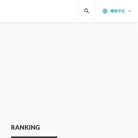
search
language
keyboard_arrow_down
簡体中文
RANKING