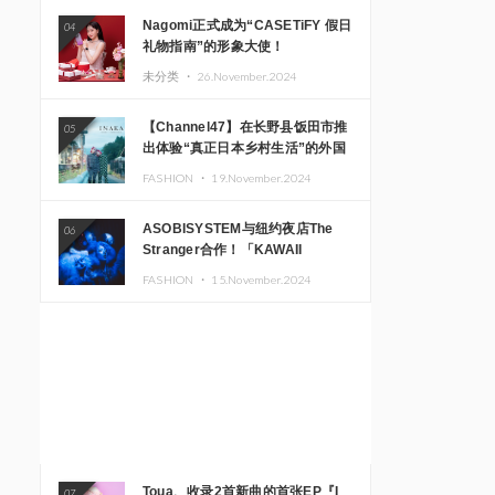
Nagomi正式成为“CASETiFY 假日
04
礼物指南”的形象大使！
未分类 ・
26.November.2024
【Channel47】在长野县饭田市推
05
出体验“真正日本乡村生活”的外国
游客专属旅游商品
FASHION ・
19.November.2024
ASOBISYSTEM与纽约夜店The
06
Stranger合作！「KAWAII
MONSTER CAFE」和
FASHION ・
15.November.2024
「SUSHIDELIC」的招牌女孩们在
纽约献上梦幻舞台
Toua、收录2首新曲的首张EP『I
07